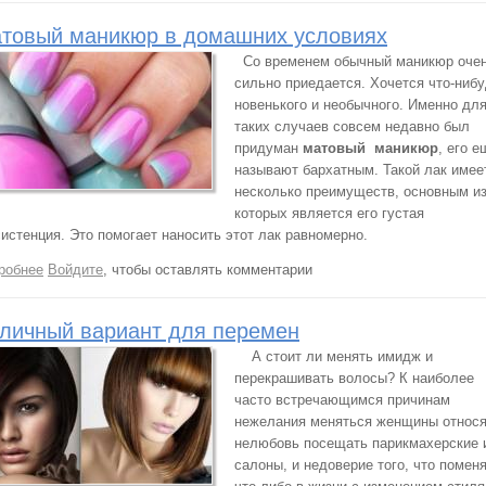
товый маникюр в домашних условиях
Со временем обычный маникюр оче
сильно приедается. Хочется что-ниб
новенького и необычного. Именно дл
таких случаев совсем недавно был
придуман
матовый маникюр
, его е
называют бархатным. Такой лак имее
несколько преимуществ, основным и
которых является его густая
систенция. Это помогает наносить этот лак равномерно.
робнее
о Матовый маникюр в домашних условиях
Войдите
, чтобы оставлять комментарии
личный вариант для перемен
А стоит ли менять имидж и
перекрашивать волосы? К наиболее
часто встречающимся причинам
нежелания меняться женщины относя
нелюбовь посещать парикмахерские 
салоны, и недоверие того, что помен