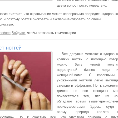
что-либо в жизни с изменением стиля
цвета волос просто нереально.
ногие считают, что окрашивание может непоправимо повредить здоровью
ос и поэтому боятся рисковать и экспериментировать со своей
шностью.
робнее
о Отличный вариант для перемен
Войдите
, чтобы оставлять комментарии
ст ногтей
Все девушки мечтают о здоровы
крепких ногтях, с помощью кото
можно быть милой кокетко
недоступной бизнес леди и
женщиной-вамп. С красивыми
ухоженными ногтями легко выгляд
стильно и эффектно. Но, к сожален
далеко не все женщины мог
похвастаться тем, что их ног
обладают всеми вышеперечислен
преимуществами. Здесь, судя 
всему, природа кое-что «
аботала». Но, к счастью, все, что упустила природа, с лих