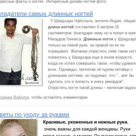
ересные факты о ногтях. Интересный дизайн ногтей фото.
ладатели самых длинных ногтей
У Шридхара Чайллала, жителя Индии, общая
длина ногтей
составляет 6 метров 15
сантиметров, благодаря чему он и попал в кни
Рекордов Гиннеса.
Длинные ногти
у Шридхар
только на левой руке, на правой он их не
отращивал. Желание отрастить себе такие ног
появилось у Шридхара еще в юном возрасте,
когда он хотел совершить такое, чтобы удивил
всех. Однажды, прочитав об одном китайце с
длинными ногтями, он подумал, что “…мог бы
сделать это и попасть в книгу рекордов".
Отрастить ногти такой длины – нелегкая задач
робнее
о Обладатели самых длинных ногтей
Войдите
, чтобы оставлять комментарии
веты по уходу за руками
Красивые, ухоженные и нежные руки
, 
 очень важны для каждой женщины. Руки 