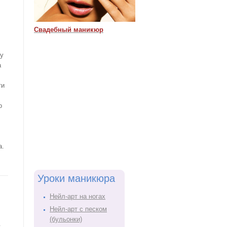
Свадебный маникюр
гу
а
ти
о
а.
Уроки маникюра
Нейл-арт на ногах
Нейл-арт с песком
(бульонки)