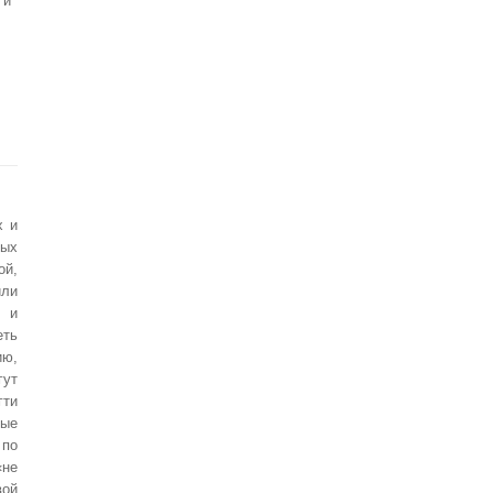
 и
х и
рых
й,
ли
 и
еть
ию,
ут
ти
ные
по
не
вой