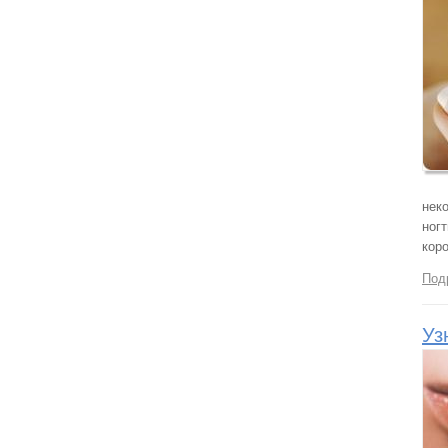
нек
ногт
коро
Под
Уз