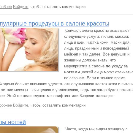
робнее
о Советы по уходу за ногтями
Войдите
, чтобы оставлять комментарии
пулярные процедуры в салоне красоты
Сейчас салоны красоты оказывают
следующие услуги: пилинг, массаж
лица и шеи, чистка кожи, маски для
лица, праздничный и повседневный
мейк-ап и так далее. Все девушки и
женщины должны знать, что
мероприятия в салоне
по уходу за
ногтями
,кожей лица могут отличать
по сезонам. Если в зимнее время
бходимо больше внимания уделять отшелушиванию клеток кожи и питан
в летние месяцы – очищению и увлажнению, ведь так загар будет ложить
нее. Этой же цели служат мезолифтинг или биоревитализацию.
робнее
о Популярные процедуры в салоне красоты
Войдите
, чтобы оставлять комментарии
пы ногтей
Часто, когда мы видим женщину с