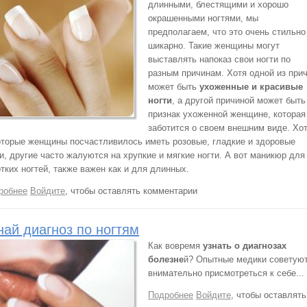
длинными, блестящими и хорошо
окрашенными ногтями, мы
предполагаем, что это очень стильно
шикарно. Такие женщины могут
выставлять напоказ свои ногти по
разным причинам. Хотя одной из при
может быть
ухоженные и красивые
ногти
, а другой причиной может быть
признак ухоженной женщине, которая
заботится о своем внешним виде. Хо
оторые женщины посчастливилось иметь розовые, гладкие и здоровые
и, другие часто жалуются на хрупкие и мягкие ногти. А вот маникюр для
тких ногтей, также важен как и для длинных.
робнее
о Типы ногтей
Войдите
, чтобы оставлять комментарии
най диагноз по ногтям
Как вовремя
узнать о диагнозах
болезне
й? Опытные медики советую
внимательно присмотреться к себе...
Подробнее
о Узнай диагноз по ногтям
Войдите
, чтобы оставлять