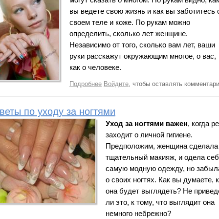
могут сказать о многом. По рукам видно, как
вы ведете свою жизнь и как вы заботитесь о
своем теле и коже. По рукам можно 
определить, сколько лет женщине. 
Независимо от того, сколько вам лет, ваши 
руки расскажут окружающим многое, о вас, 
как о человеке.
Подробнее
о Советы по уходу за руками
Войдите
, чтобы оставлять комментар
веты по уходу за ногтями
Уход за ногтями важен
, когда ре
заходит о личной гигиене. 
Предположим, женщина сделала 
тщательный макияж, и одела себ
самую модную одежду, но забыла
о своих ногтях. Как вы думаете, к
она будет выглядеть? Не приведе
ли это, к тому, что выглядит она 
немного небрежно?