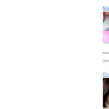
Ма
кон
Под
От