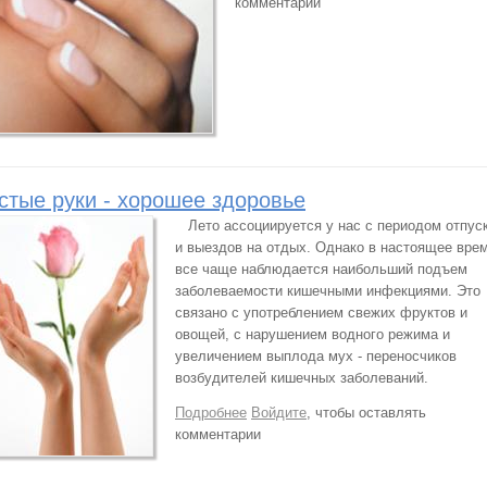
комментарии
стые руки - хорошее здоровье
Лето ассоциируется у нас с периодом отпус
и выездов на отдых. Однако в настоящее вре
все чаще наблюдается наибольший подъем
заболеваемости кишечными инфекциями. Это
связано с употреблением свежих фруктов и
овощей, с нарушением водного режима и
увеличением выплода мух - переносчиков
возбудителей кишечных заболеваний.
Подробнее
о Чистые руки - хорошее здоровье
Войдите
, чтобы оставлять
комментарии