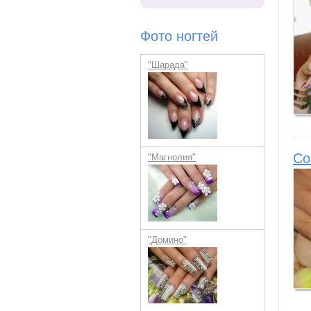
Фото ногтей
"Шарада"
Со
"Магнолия"
"Домино"