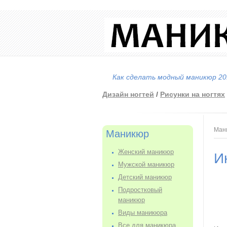
Как сделать модный маникюр 201
Дизайн ногтей
/
Рисунки на ногтях
Вы
Ман
Маникюр
Женский маникюр
И
Мужской маникюр
Детский маникюр
Подростковый
маникюр
Виды маникюра
Все для маникюра