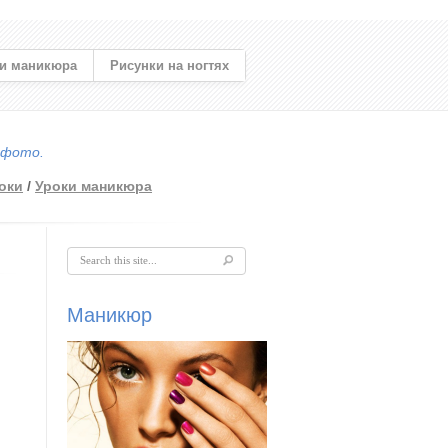
и маникюра
Рисунки на ногтях
 фото.
оки
/
Уроки маникюра
Форма поиска
Маникюр