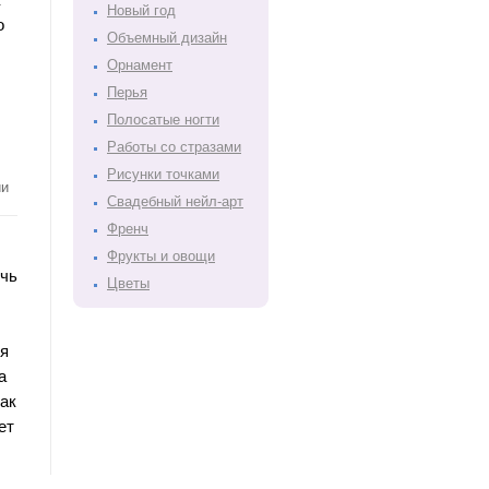
 
Новый год
 
Объемный дизайн
Орнамент
Перья
Полосатые ногти
Работы со стразами
Рисунки точками
ии
Свадебный нейл-арт
Френч
Фрукты и овощи
чь 
Цветы
я 
 
ак 
т 