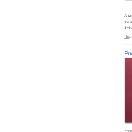
А м
вол
вне
Под
Ро
дор