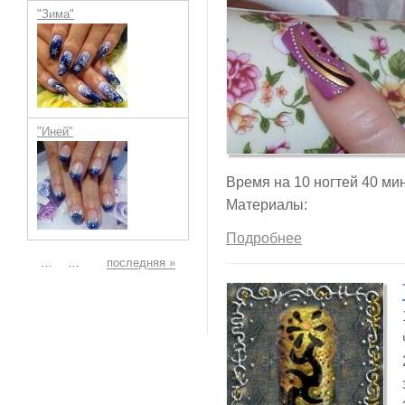
"Зима"
"Иней"
Время на 10 ногтей 40 мин
Материалы:
Подробнее
Страницы
…
…
последняя »