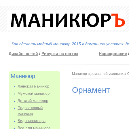
Как сделать модный маникюр 2015 в домашних условиях: д
Дизайн ногтей
/
Рисунки на ногтях
Наращивание
Вы здесь
Маникюр в домашний условиях
» 
Маникюр
Женский маникюр
Орнамент
Мужской маникюр
Детский маникюр
Подростковый
маникюр
Виды маникюра
Все для маникюра