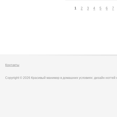
Страницы
1
2
3
4
5
6
7
Контакты
Copyright © 2026 Красивый маникюр в домашних условиях: дизайн ногтей 