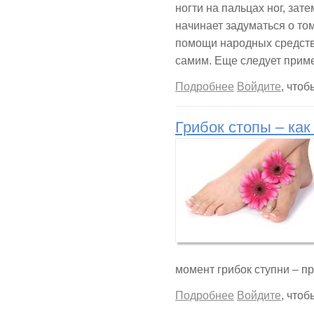
ногти на пальцах ног, зат
начинает задуматься о то
помощи народных средств
самим. Еще следует прим
о Лечение грибка
Подробнее
Войдите
, что
Грибок стопы – как
момент грибок ступни – п
о Грибок стопы – 
Подробнее
Войдите
, что