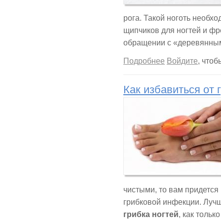
рога. Такой ноготь необх
щипчиков для ногтей и фр
обращении с «деревянным
о Изогнутый ногот
Подробнее
Войдите
, что
Как избавиться от 
чистыми, то вам придется
грибковой инфекции. Лучш
грибка ногтей
, как тольк