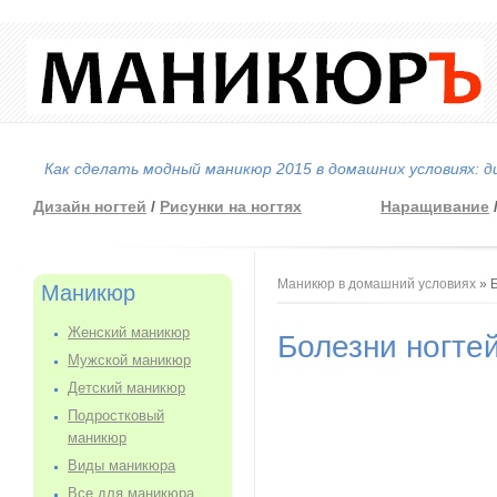
Как сделать модный маникюр 2015 в домашних условиях: д
Дизайн ногтей
/
Рисунки на ногтях
Наращивание
Вы здесь
Маникюр в домашний условиях
» 
Маникюр
Женский маникюр
Болезни ногте
Мужской маникюр
Детский маникюр
Подростковый
маникюр
Виды маникюра
Все для маникюра