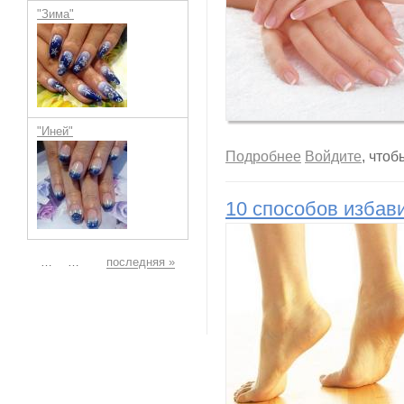
"Зима"
"Иней"
о Что вызывает вр
Подробнее
Войдите
, что
10 способов избави
Страницы
…
…
последняя »