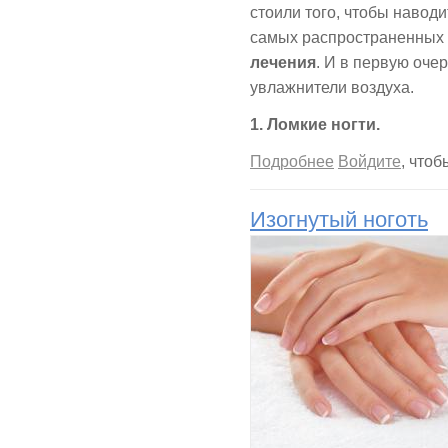
стоили того, чтобы наводи
самых распространенных 
лечения
. И в первую оче
увлажнители воздуха.
1. Ломкие ногти.
о Заболевания ног
Подробнее
Войдите
, что
Изогнутый ноготь