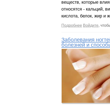
веществ, которые влияю
относятся - кальций, в
кислота, белок, жир и 
о Проблемы роста 
Подробнее
Войдите
, что
Заболевания ногте
болезней и способ