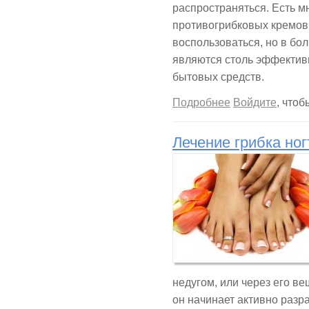
распространяться. Есть м
противогрибковых кремов
воспользоваться, но в бо
являются столь эффектив
бытовых средств.
о Как избавиться о
Подробнее
Войдите
, что
Лечение грибка но
недугом, или через его ве
он начинает активно разр