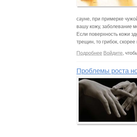
сауне, при примерке чужо
вашу кожу, заболевание мо
Если поверхность кожи здо
трещин, то грибок, скорее 
о 10 способов изб
Подробнее
Войдите
, что
Проблемы роста но