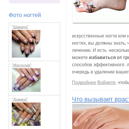
Фото ногтей
"Шарада"
искусственные ногти или 
ногтях, вы должны знать, 
лечению. И есть нескольк
можете
избавиться от гр
способов эффективного л
"Магнолия"
очередь в удалении вашег
о Как избавиться о
Подробнее
Войдите
, что
Что вызывает врас
"Домино"