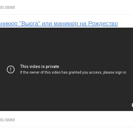
ео уроки
никюр "Вьюга" или маникюр на Рождество
ео уроки