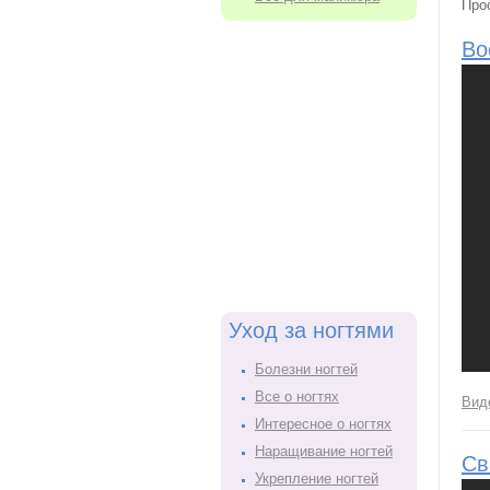
Про
Во
Уход за ногтями
Болезни ногтей
Все о ногтях
Вид
Интересное о ногтях
Наращивание ногтей
Св
Укрепление ногтей