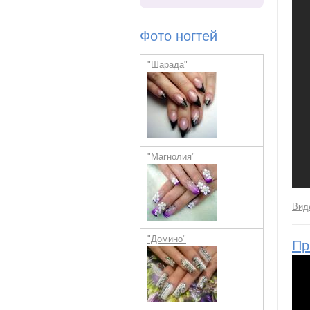
Фото ногтей
"Шарада"
"Магнолия"
Вид
"Домино"
Пр