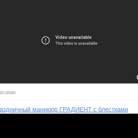
ео уроки
аздничный маникюр ГРАДИЕНТ с блестками