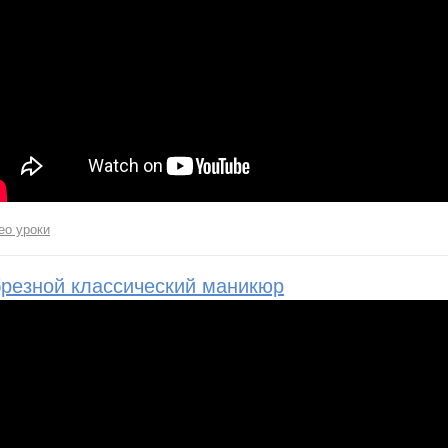
ео уроки
резной классический маникюр