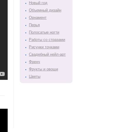
Новый год
Объемный дизайн
Орнамент
Перья
Полосатые ногти
Работы со стразами
Рисунки точками
Свадебный нейл-арт
Френч
Фрукты и овощи
Цветы