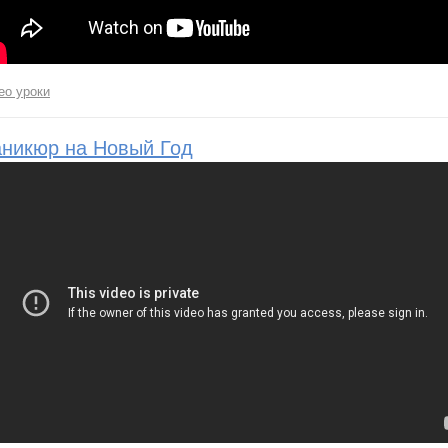
ео уроки
никюр на Новый Год