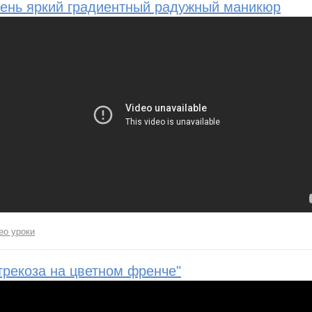
ень яркий градиентный радужный маникюр
ео уроки
трекоза на цветном френче"