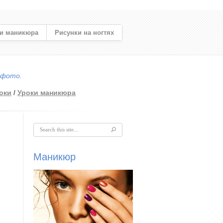
и маникюра
Рисунки на ногтях
 фото.
оки
/
Уроки маникюра
Форма поиска
Маникюр