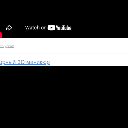
ео уроки
орный 3D маникюр