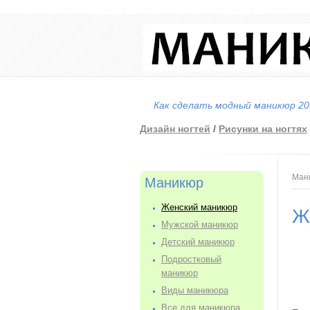
Как сделать модный маникюр 201
Дизайн ногтей
/
Рисунки на ногтях
Вы
Ман
Маникюр
Женский маникюр
Ж
Мужской маникюр
Детский маникюр
Подростковый
маникюр
Виды маникюра
Все для маникюра