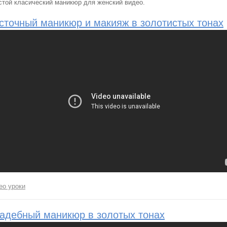
стой класический маникюр для женский видео.
сточный маникюр и макияж в золотистых тонах
ео уроки
адебный маникюр в золотых тонах