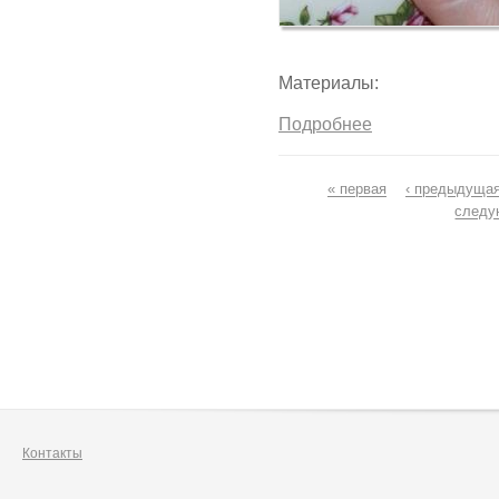
Материалы:
Подробнее
Страницы
« первая
‹ предыдуща
следу
Контакты