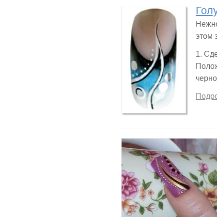
Гол
Нежно
этом 
1. Сд
Полож
черно
Подр