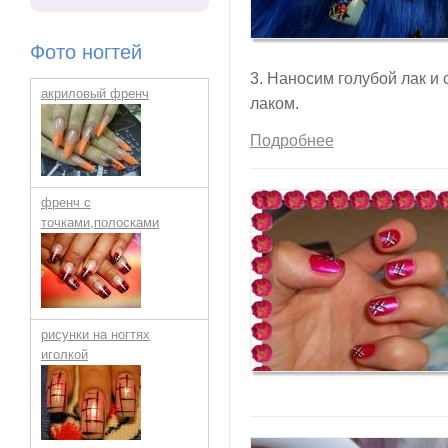
Фото ногтей
3. Наносим голубой лак 
акриловый френч
лаком.
Подробнее
френч с
точками,полосками
рисунки на ногтях
иголкой