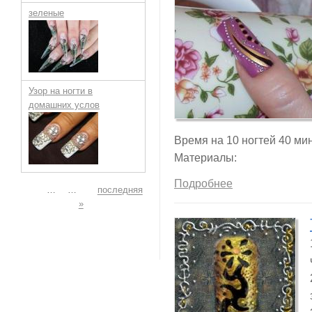
зеленые
Узор на ногти в
домашних услов
Время на 10 ногтей 40 мин
Материалы:
Подробнее
Страницы
…
…
последняя
»