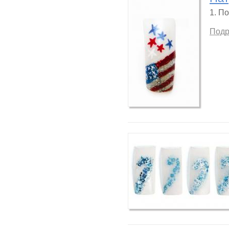
1.
По
Подр