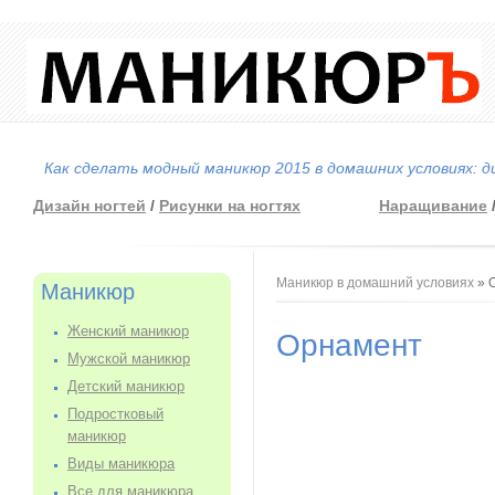
Как сделать модный маникюр 2015 в домашних условиях: д
Дизайн ногтей
/
Рисунки на ногтях
Наращивание
Вы здесь
Маникюр в домашний условиях
» 
Маникюр
Женский маникюр
Орнамент
Мужской маникюр
Детский маникюр
Подростковый
маникюр
Виды маникюра
Все для маникюра