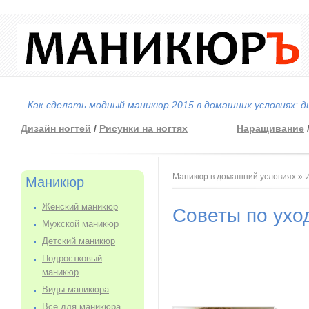
Как сделать модный маникюр 2015 в домашних условиях: д
Дизайн ногтей
/
Рисунки на ногтях
Наращивание
Вы здесь
Маникюр в домашний условиях
»
Маникюр
Женский маникюр
Советы по ухо
Мужской маникюр
Детский маникюр
Подростковый
маникюр
Виды маникюра
Все для маникюра