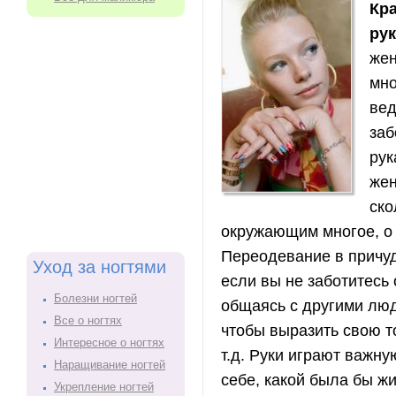
Кр
ру
жен
мно
вед
заб
рук
жен
ско
окружающим многое, о в
Переодевание в причу
Уход за ногтями
если вы не заботитесь о
Болезни ногтей
общаясь с другими людь
Все о ногтях
чтобы выразить свою то
Интересное о ногтях
т.д. Руки играют важну
Наращивание ногтей
себе, какой была бы жиз
Укрепление ногтей