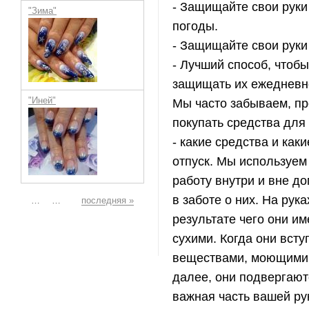
- Защищайте свои руки
"Зима"
погоды.
- Защищайте свои руки
- Лучший способ, чтобы 
защищать их ежедневно
"Иней"
Мы часто забываем, про
покупать средства для у
- какие средства и каки
отпуск. Мы используем 
работу внутри и вне до
Страницы
в заботе о них. На рука
…
…
последняя »
результате чего они и
сухими. Когда они всту
веществами, моющими ср
далее, они подвергают
важная часть вашей рук