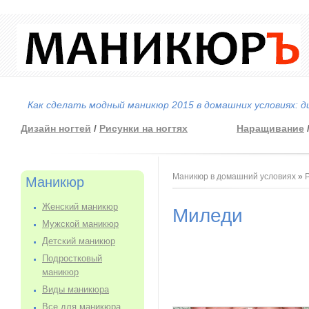
Как сделать модный маникюр 2015 в домашних условиях: д
Дизайн ногтей
/
Рисунки на ногтях
Наращивание
Вы здесь
Маникюр в домашний условиях
»
Маникюр
Женский маникюр
Миледи
Мужской маникюр
Детский маникюр
Подростковый
маникюр
Виды маникюра
Все для маникюра