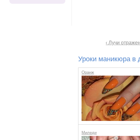
‹ Лучи отраже
Уроки маникюра в 
Оранж
Миледи