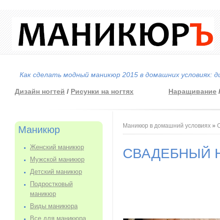
Как сделать модный маникюр 2015 в домашних условиях: д
Дизайн ногтей
/
Рисунки на ногтях
Наращивание
Вы здесь
Маникюр в домашний условиях
»
Маникюр
Женский маникюр
СВАДЕБНЫЙ Н
Мужской маникюр
Детский маникюр
Подростковый
маникюр
Виды маникюра
Все для маникюра