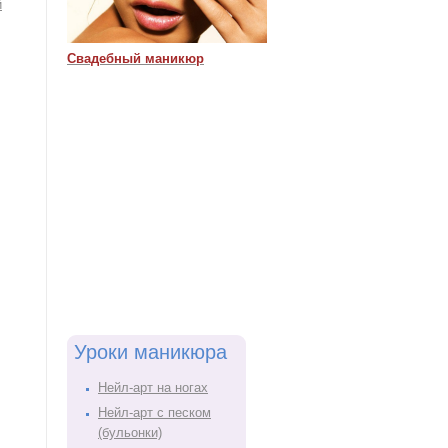
й
Свадебный маникюр
Уроки маникюра
Нейл-арт на ногах
Нейл-арт с песком
(бульонки)