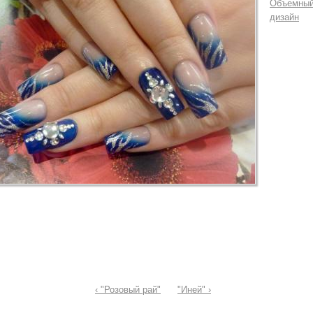
Объемны
дизайн
‹ "Розовый рай"
"Иней" ›