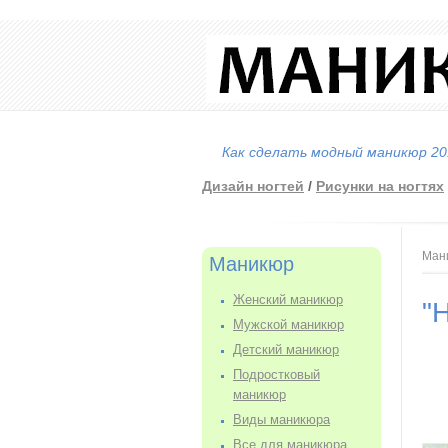
Как сделать модный маникюр 201
Дизайн ногтей
/
Рисунки на ногтях
Вы
Ман
Маникюр
Женский маникюр
"
Мужской маникюр
Детский маникюр
Подростковый
маникюр
Виды маникюра
Все для маникюра