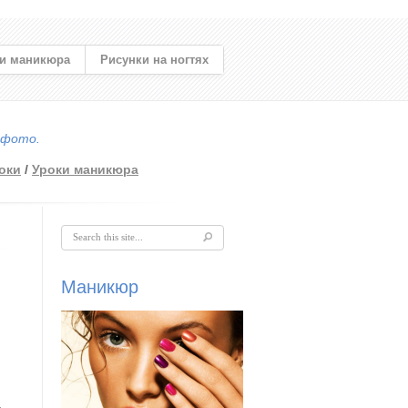
и маникюра
Рисунки на ногтях
 фото.
оки
/
Уроки маникюра
Форма поиска
Маникюр