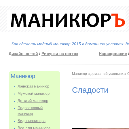
Как сделать модный маникюр 2015 в домашних условиях: д
Дизайн ногтей
/
Рисунки на ногтях
Наращивание
Вы здесь
Маникюр в домашний условиях
»
Маникюр
Женский маникюр
Сладости
Мужской маникюр
Детский маникюр
Подростковый
маникюр
Виды маникюра
Все для маникюра