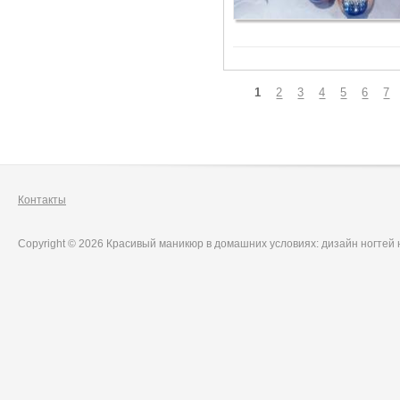
Страницы
1
2
3
4
5
6
7
Контакты
Copyright © 2026 Красивый маникюр в домашних условиях: дизайн ногтей 