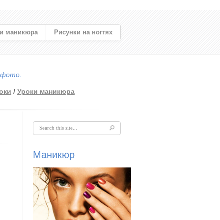
и маникюра
Рисунки на ногтях
 фото.
оки
/
Уроки маникюра
Форма поиска
Маникюр