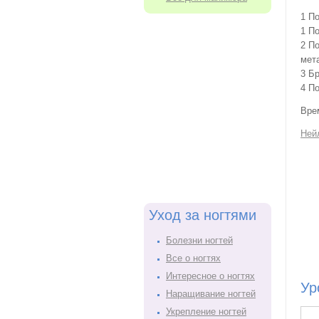
1 П
1 П
2 П
мет
3 Б
4 П
Врем
Нейл
Уход за ногтями
Болезни ногтей
Все о ногтях
Интересное о ногтях
Ур
Наращивание ногтей
Укрепление ногтей