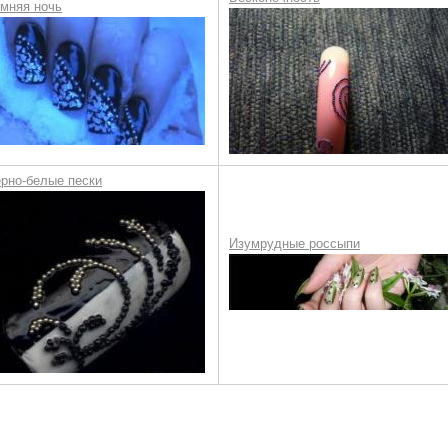
мняя ночь
рно-белые пески
Изумрудные россыпи