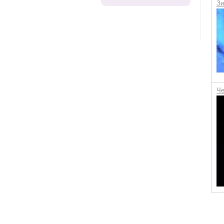
Зи
Че