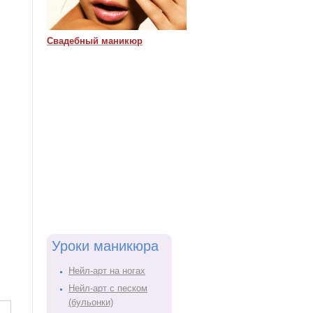
Свадебный маникюр
Уроки маникюра
Нейл-арт на ногах
Нейл-арт с песком
(бульонки)