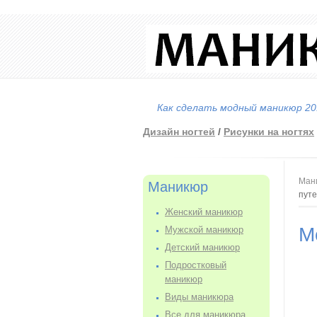
Как сделать модный маникюр 201
Дизайн ногтей
/
Рисунки на ногтях
Вы
Ман
Маникюр
пут
Женский маникюр
М
Мужской маникюр
Детский маникюр
Подростковый
маникюр
Виды маникюра
Все для маникюра