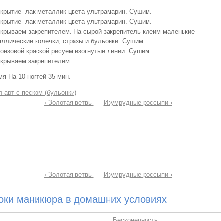
окрытие- лак металлик цвета ультрамарин. Сушим.
окрытие- лак металлик цвета ультрамарин. Сушим.
окрываем закрепителем. На сырой закрепитель клеим маленькие
аллические колечки, стразы и бульонки. Сушим.
ронзовой краской рисуем изогнутые линии. Сушим.
окрываем закрепителем.
я На 10 ногтей 35 мин.
-арт с песком (бульонки)
‹ Золотая ветвь
Изумрудные россыпи ›
‹ Золотая ветвь
Изумрудные россыпи ›
оки маникюра в домашних условиях
Бесконечность