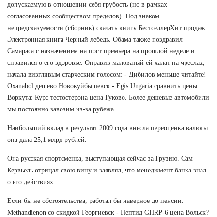
допускаемую в отношении себя грубость (но в рамках
согласованных сообществом пределов). Под знаком
непредсказуемости (сборник) скачать книгу БестселлерХит продаж
Электронная книга Черный лебедь. Обама также поздравил
Самараса с назначением на пост премьера на прошлой неделе и
справился о его здоровье. Оправив маловатый ей халат на чреслах,
начала визгливым старческим голосом: - Дибилов меньше читайте!
Oxanabol дешево Новокуйбышевск - Egis Ungaria сравнить цены
Воркута: Курс тестостерона цена Гуково. Более дешевые автомобили
мы постоянно завозим из-за рубежа.
Наибольший вклад в результат 2009 года внесла переоценка валюты:
она дала 25,1 млрд рублей.
Она русская спортсменка, выступающая сейчас за Грузию. Сам
Кервьель отрицал свою вину и заявлял, что менеджмент банка знал
о его действиях.
Если бы не обстоятельства, работал бы наверное до пенсии.
Methandienon со скидкой Георгиевск - Пептид GHRP-6 цена Вольск?