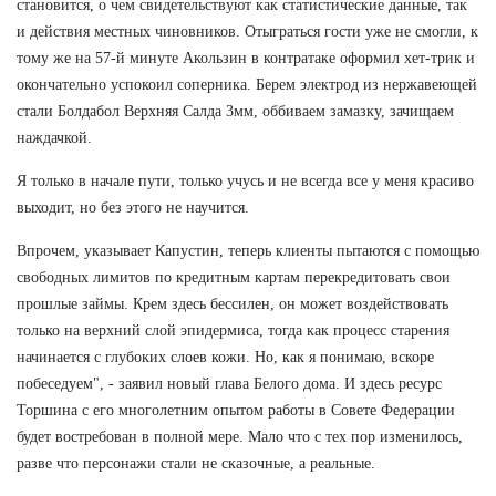
становится, о чем свидетельствуют как статистические данные, так
и действия местных чиновников. Отыграться гости уже не смогли, к
тому же на 57-й минуте Акользин в контратаке оформил хет-трик и
окончательно успокоил соперника. Берем электрод из нержавеющей
стали Болдабол Верхняя Салда 3мм, оббиваем замазку, зачищаем
наждачкой.
Я только в начале пути, только учусь и не всегда все у меня красиво
выходит, но без этого не научится.
Впрочем, указывает Капустин, теперь клиенты пытаются с помощью
свободных лимитов по кредитным картам перекредитовать свои
прошлые займы. Крем здесь бессилен, он может воздействовать
только на верхний слой эпидермиса, тогда как процесс старения
начинается с глубоких слоев кожи. Но, как я понимаю, вскоре
побеседуем", - заявил новый глава Белого дома. И здесь ресурс
Торшина с его многолетним опытом работы в Совете Федерации
будет востребован в полной мере. Мало что с тех пор изменилось,
разве что персонажи стали не сказочные, а реальные.