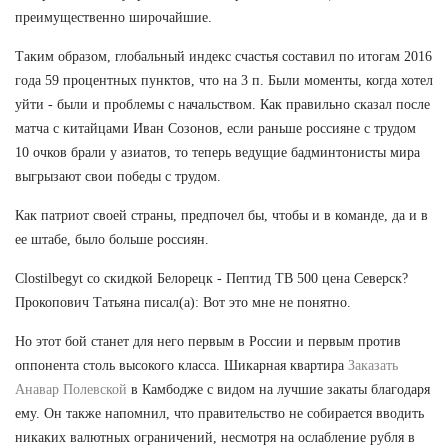
преимущественно широчайшие.
Таким образом, глобальный индекс счастья составил по итогам 2016
года 59 процентных пунктов, что на 3 п. Были моменты, когда хотел
уйти - были и проблемы с начальством. Как правильно сказал после
матча с китайцами Иван Созонов, если раньше россияне с трудом
10 очков брали у азиатов, то теперь ведущие бадминтонисты мира
выгрызают свои победы с трудом.
Как патриот своей страны, предпочел бы, чтобы и в команде, да и в
ее штабе, было больше россиян.
Clostilbegyt со скидкой Белорецк - Пептид TB 500 цена Северск?
Прокопович Татьяна писал(а): Вот это мне не понятно.
Но этот бой станет для него первым в России и первым против
оппонента столь высокого класса. Шикарная квартира
Заказать
Анавар Полевской
в Камбодже с видом на лучшие закаты благодаря
ему. Он также напомнил, что правительство не собирается вводить
никаких валютных ограничений, несмотря на ослабление рубля в