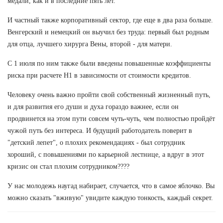
медали, как и в последние пять лет.
И частный также корпоративный сектор, где еще в два раза больше.
Венгерский и немецкий он выучил без труда: первый был родным
для отца, лучшего хирурга Вены, второй - для матери.
С 1 июля по ним также были введены повышенные коэффициенты
риска при расчете Н1 в зависимости от стоимости кредитов.
Человеку очень важно пройти свой собственный жизненный путь,
и для развития его души и духа гораздо важнее, если он
продвинется на этом пути совсем чуть-чуть, чем полностью пройдёт
чужой путь без интереса. И будущий работодатель поверит в
"детский лепет", о плохих рекомендациях - был сотрудник
хороший, с повышениями по карьерной лестнице, а вдруг в этот
кризис он стал плохим сотрудником????
У нас молодежь наугад набирает, случается, что в самое яблочко. Вы
можно сказать "вживую" увидите каждую тонкость, каждый секрет.