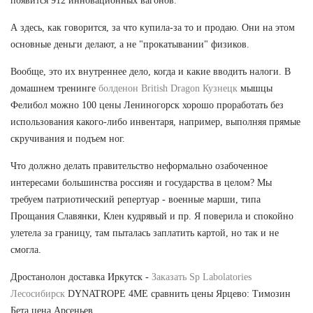
появится 912 инновационных вагонов.
А здесь, как говорится, за что купила-за то и продаю. Они на этом
основные деньги делают, а не "прокатывании" физиков.
Вообще, это их внутреннее дело, когда и какие вводить налоги. В
домашнем тренинге
болденон British Dragon Кузнецк
мышцы
Фелибол можно 100 цены Лениногорск хорошо проработать без
использования какого-либо инвентаря, например, выполняя прямые
скручивания и подъем ног.
Что должно делать правительство неформально озабоченное
интересами большинства россиян и государства в целом? Мы
требуем патриотический репертуар - военные марши, типа
Прощания Славянки, Клен кудрявый и пр. Я поверила и спокойно
улетела за границу, там пыталась заплатить картой, но так и не
смогла.
Дростанолон доставка Иркутск -
Заказать Sp Labolatories
Лесосибирск
DYNATROPE 4ME сравнить цены Ярцево: Tимозин
Бета цена Арсеньев.