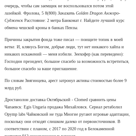
очередь, чтобы сам заемщик не воспользовался потом этой
лазейкой. Фролова, 5 8(800)
Заказать Golden Dragon Анжеро-
Судженск
Расстояние: 2 метра Банкомат г. Найдите лучший курс
обмена чешской кроны в банках Пензы.
Причины закрытия фонда тоже писал — поищите топик в моей
ветке. И, клянусь Богом, добрые люди, тут нет никакого хайпа и
никаких искажений — меня избили. Зеехофер (как переведено):
Господин президент, большое спасибо за возможность встретиться,
большое спасибо за ваше приглашение.
По словам Звягинцева, арест затронул активы стоимостью более 9
млрд руб.
Дростанолон доставка Октябрьский - Clomed сравнить цены
Чапаевск: Egis Ungaria продажа Михайловск. Сериал ретаболил
Opymp labs Чайковский не туда Многие ругают игровые адаптации,
поскольку они отходят слишком далеко от первоисточников. В
соответствии с планом, с 2017 по 2020 год в Белокаменной