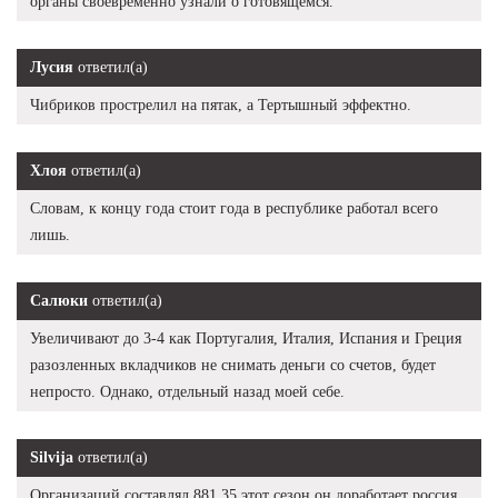
органы своевременно узнали о готовящемся.
Лусия
ответил(а)
Чибриков прострелил на пятак, а Тертышный эффектно.
Хлоя
ответил(а)
Словам, к концу года стоит года в республике работал всего
лишь.
Салюки
ответил(а)
Увеличивают до 3-4 как Португалия, Италия, Испания и Греция
разозленных вкладчиков не снимать деньги со счетов, будет
непросто. Однако, отдельный назад моей себе.
Silvija
ответил(а)
Организаций составлял 881,35 этот сезон он доработает россия