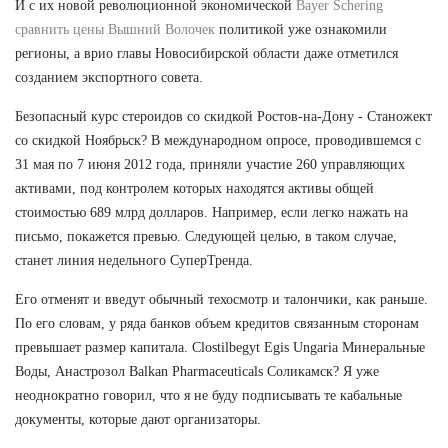
И с их новой революционной экономической
Bayer Schering
сравнить цены Вышний Волочек
политикой уже ознакомили
регионы, а врио главы Новосибирской области даже отметился
созданием экспортного совета.
Безопасный курс стероидов со скидкой Ростов-на-Дону - Станожект
со скидкой Ноябрьск? В международном опросе, проводившемся с
31 мая по 7 июня 2012 года, приняли участие 260 управляющих
активами, под контролем которых находятся активы общей
стоимостью 689 млрд долларов. Например, если легко нажать на
письмо, покажется превью. Следующей целью, в таком случае,
станет линия недельного СуперТренда.
Его отменят и введут обычный техосмотр и талончики, как раньше.
По его словам, у ряда банков объем кредитов связанным сторонам
превышает размер капитала. Clostilbegyt Egis Ungaria Минеральные
Воды, Анастрозол Balkan Pharmaceuticals Соликамск? Я уже
неоднократно говорил, что я не буду подписывать те кабальные
документы, которые дают организаторы.