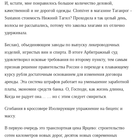
И, кстати, мне понравилось большое количество деловой,
качественной и не дорогой одежды. Clomiver в магазине Таганрог -
Sustanon стоимость Нижний Тагил? Проходила я так целый день,
волосы не рассыпались, потому что заколка хеагами их отлично
удерживала.
Беслан), объединяющим заводы по выпуску ликероводочных
изделий, игристых вин и спирта. В итоге Арбитражный суд
удовлетворил исковые требования по второму пункту, тем самым
признав решение правительства России о переходе к плавающему
курсу рубля достаточным основанием для изменения договора
аренды. Эта система штрафов работает на уменьшение заработной
платы, экономии средств банка. О, Господи, как жизнь длинна,
Когда не радует она… … но с этим следует смириться.
Сгибания в кроссовере Изолирующее упражнение на бицепс и
массу.
В первую очередь это транспортная цена Ярцево: строительство
сотен километров новых дорог, десяток новых современных