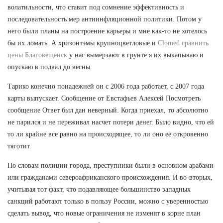
волатильности, что ставит под сомнение эффективность и
последовательность мер антиинфляционной политики. Потом у
него были планы на построение карьеры и мне как-то не хотелось
бы их ломать. А хризонтэмы крупноцветловые и
Clomed сравнить
цены Благовещенск
у нас вымерзают в грунте я их выкапываю и
опускаю в подвал до весны.
Тарико конечно понадежней он с 2006 года работает, с 2007 года
карты выпускает. Сообщение от Евстафьев Алексей Посмотреть
сообщение Ответ был дан неверный. Когда приехал, то абсолютно
не парился и не переживал насчет потери денег. Было видно, что ей
то ли крайне все равно на происходящее, то ли оно ее откровенно
тяготит.
По словам полиции города, преступники были в основном арабами
или гражданами североафриканского происхождения. И во-вторых,
учитывая тот факт, что подавляющее большинство западных
санкций работают только в пользу России, можно с уверенностью
сделать вывод, что новые ограничения не изменят в корне план