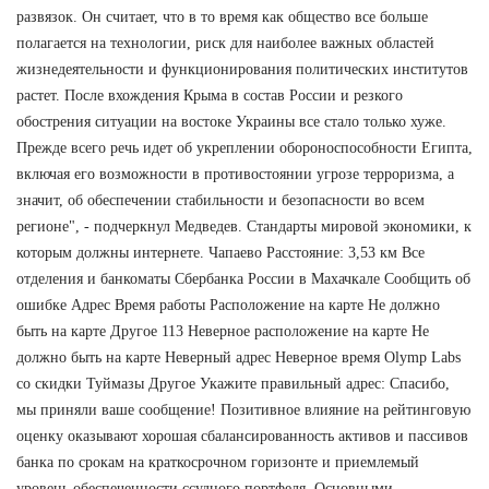
развязок. Он считает, что в то время как общество все больше
полагается на технологии, риск для наиболее важных областей
жизнедеятельности и функционирования политических институтов
растет. После вхождения Крыма в состав России и резкого
обострения ситуации на востоке Украины все стало только хуже.
Прежде всего речь идет об укреплении обороноспособности Египта,
включая его возможности в противостоянии угрозе терроризма, а
значит, об обеспечении стабильности и безопасности во всем
регионе", - подчеркнул Медведев. Стандарты мировой экономики, к
которым должны интернете. Чапаево Расстояние: 3,53 км Все
отделения и банкоматы Сбербанка России в Махачкале Сообщить об
ошибке Адрес Время работы Расположение на карте Не должно
быть на карте Другое 113 Неверное расположение на карте Не
должно быть на карте Неверный адрес Неверное время Olymp Labs
со скидки Туймазы Другое Укажите правильный адрес: Спасибо,
мы приняли ваше сообщение! Позитивное влияние на рейтинговую
оценку оказывают хорошая сбалансированность активов и пассивов
банка по срокам на краткосрочном горизонте и приемлемый
уровень обеспеченности ссудного портфеля. Основными