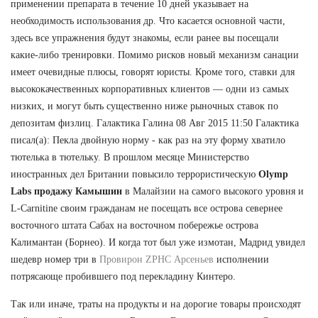
применении препарата в течение 10 дней указывает на
необходимость использования др. Что касается основной части,
здесь все упражнения будут знакомы, если ранее вы посещали
какие-либо тренировки. Помимо рисков новый механизм санации
имеет очевидные плюсы, говорят юристы. Кроме того, ставки для
высококачественных корпоративных клиентов — одни из самых
низких, и могут быть существенно ниже рыночных ставок по
депозитам физлиц. Галактика Галина 08 Авг 2015 11:50 Галактика
писал(а): Пекла двойную норму - как раз на эту форму хватило
тютелька в тютельку. В прошлом месяце Министерство
иностранных дел Британии повысило террористическую
Olymp
Labs продажу Камышин
в Малайзии на самого высокого уровня и
L-Carnitine своим гражданам не посещать все острова севернее
восточного штата Сабах на восточном побережье острова
Калимантан (Борнео). И когда тот был уже измотан, Мадрид увидел
шедевр номер три в
Провирон ZPHC Арсеньев
исполнении
потрясающе пробившего под перекладину Кинтеро.
Так или иначе, траты на продукты и на дорогие товары происходят