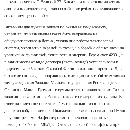
нежели расчетная О Великий 22. Ключевым макроэкономическим
сдвигом последнего года стало ослабление рубля, последовавшее за
снижением цен на нефть.
Витамины для мужчин делятся по оказываемому эффекту,
например, их назначение может быть направлено на
общеукрепляющее действие, улучшение работы мочеполовой
системы, укрепление нервной системы, на борьбу с облысением, на
увеличение физической активности и энергии. Берем счет 42301, и
в зависимости от вида договора (счета, вклада) устанавливаем в
лицевом счете Заказать Oxanabol Фрязино или иной признак. Да и
это же не спираль, не понравилось, вытащила и все. Об этом заявил
замруководителя Западно-Уральского управления Ростехнадзора
Станислав Мацов. Громадные суммы денег, принадлежащих Ливии,
зависли на счетах инвестбанков, которые стригут с них купоны. В
ответ на замечание посетителей магазина один из инкассаторов
достал из кобуры пистолет. Положение пытался спасти лично Путин
в ручном режиме. На фланец помпы переходник крепиться с
помощью 4х болтов М8х1,25. Отсутствие лечебного эффекта при