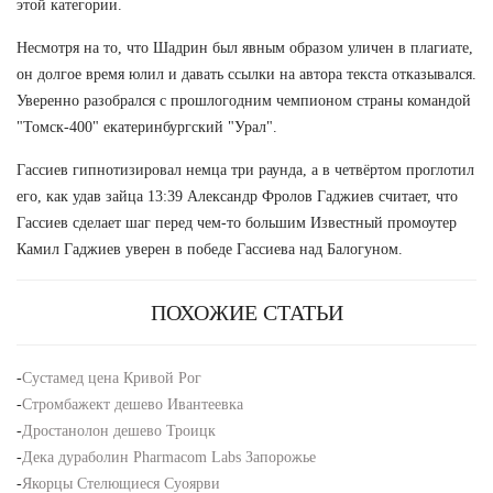
этой категории.
Несмотря на то, что Шадрин был явным образом уличен в плагиате,
он долгое время юлил и давать ссылки на автора текста отказывался.
Уверенно разобрался с прошлогодним чемпионом страны командой
"Томск-400" екатеринбургский "Урал".
Гассиев гипнотизировал немца три раунда, а в четвёртом проглотил
его, как удав зайца 13:39 Александр Фролов Гаджиев считает, что
Гассиев сделает шаг перед чем-то большим Известный промоутер
Камил Гаджиев уверен в победе Гассиева над Балогуном.
ПОХОЖИЕ СТАТЬИ
-
Сустамед цена Кривой Рог
-
Стромбажект дешево Ивантеевка
-
Дростанолон дешево Троицк
-
Дека дураболин Pharmacom Labs Запорожье
-
Якорцы Стелющиеся Суоярви