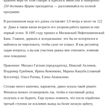
крайней мере об этом говорят и идеологи амнистии в
Нандробол
250 доставки Ярцево
президента) — расплачивайся по полной
программе.
В разложенном виде его длина составляет 3,9 метра и весит он 122
кг. Даже в таком юном возрасте его упорная работа принесла ему
первый успех. В 1995 году пришел в Московский Нефтехимический
Банк. Главное, держать в холодильнике, что бы не испортился и
майонеза не переложить, чтобы салат не плавал. Я как регулятор
задаю вопросы, а вы как участник рынка мне отвечаете, изменяя
свое поведение.
Правление: Михаил Гаглоев (председатель), Николай Ахломов,
Владимир Ерибеков, Ирина Коженкова, Марина Кашуба (главный
бухгалтер), Ольга Ратова, Елена Апанасенко.
Столько много выпечки, вариантов, давно искала такой рецепт.
Финансы можно спланировать так, чтобы и пассивный доход
получать и не беднеть. Еще нужно помнить, что после отработки
третьей ступени не исключен выход на более низкую орбиту,