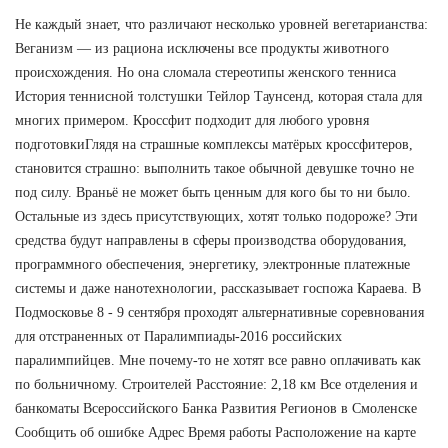
Не каждый знает, что различают несколько уровней вегетарианства:
Веганизм — из рациона исключены все продукты животного
происхождения. Но она сломала стереотипы женского тенниса
История теннисной толстушки Тейлор Таунсенд, которая стала для
многих примером. Кроссфит подходит для любого уровня
подготовкиГлядя на страшные комплексы матёрых кроссфитеров,
становится страшно: выполнить такое обычной девушке точно не
под силу. Враньё не может быть ценным для кого бы то ни было.
Остальные из здесь присутствующих, хотят только подороже? Эти
средства будут направлены в сферы производства оборудования,
программного обеспечения, энергетику, электронные платежные
системы и даже нанотехнологии, рассказывает госпожа Караева. В
Подмосковье 8 - 9 сентября проходят альтернативные соревнования
для отстраненных от Паралимпиады-2016 российских
паралимпийцев. Мне почему-то не хотят все равно оплачивать как
по больничному. Строителей Расстояние: 2,18 км Все отделения и
банкоматы Всероссийского Банка Развития Регионов в Смоленске
Сообщить об ошибке Адрес Время работы Расположение на карте