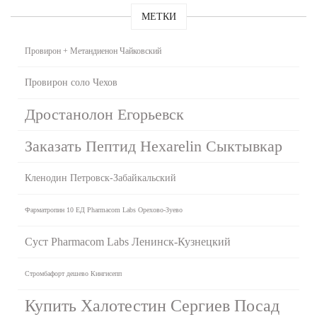
МЕТКИ
Провирон + Метандиенон Чайковский
Провирон соло Чехов
Дростанолон Егорьевск
Заказать Пептид Hexarelin Сыктывкар
Кленодин Петровск-Забайкальский
Фарматропин 10 ЕД Pharmacom Labs Орехово-Зуево
Суст Pharmacom Labs Ленинск-Кузнецкий
Стромбафорт дешево Кингисепп
Купить Халотестин Сергиев Посад