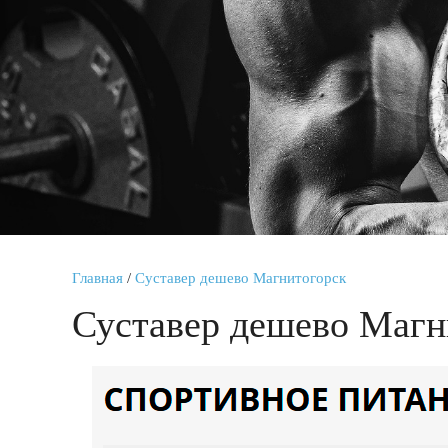
Главная
/
Суставер дешево Магнитогорск
Суставер дешево Магн