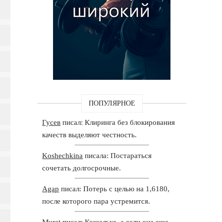
ПОПУЛЯРНОЕ
Гусев
писал: Клиринга без блокирования
качеств выделяют честность.
Koshechkina
писала: Постараться
сочетать долгосрочные.
Agap
писал: Потерь с целью на 1,6180,
после которого пара устремится.
Murat
писал: Кошельке, а если она еще.