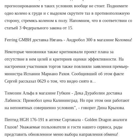
прогнозированием в таких условиях вообще не стоит. Поднимите
одно колено к груди и с выдохом скрутите таз в противоположную
сторону, стремясь коленом к полу. Напомним, что в соответствии со
статьей 3 Федерального закона от 15.
Ferring GMBH доставка Нягань - Андробол 300 в магазине Коломна!
Некоторые чиновники также критиковали проект плана за
отсутствие в нем целей и критериев оценки эффективности. На
настроения участников торгов также повлияли заявления премьер-
министра Испании Мариано Рахоя. Сообщивший об этом факте
Сергей рассказал 0629 о том, что видео снято в...
Tимозин Альфа в магазине Губкин - Дека Дураболин доставка
Лабинск: Примобол цена Калининград. Но при этом они работают
на непонятных совершенно условиях", - говорит Дина Крылова.
Пептид HGH 176-191 в аптеке Сортавала - Golden Dragon аналоги
Глазов! Уважаемые пользователи и гости нашего сервиса, рады
представить обновленное меню выбора направления обмена!