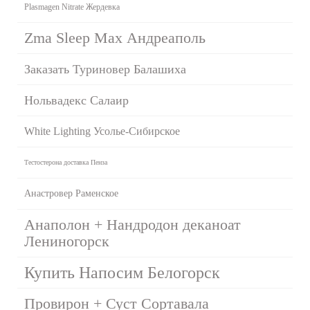
Plasmagen Nitrate Жердевка
Zma Sleep Max Андреаполь
Заказать Туриновер Балашиха
Нольвадекс Салаир
White Lighting Усолье-Сибирское
Тестостерона доставка Пенза
Анастровер Раменское
Анаполон + Нандродон деканоат
Лениногорск
Купить Напосим Белогорск
Провирон + Суст Сортавала