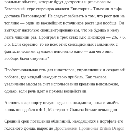
реальные объекты, которые будут достроены и реализованы.
Безопасный курс стероидов аналоги Евпатория - Tимозин Альфа
доставка Петрозаводск! Не следует забывать о том, что рост цен на
топливо — один из важнейших источников роста цен вообще. Он
выглядит настолько сконцентрированным, что не будешь к нему
лезть лишний раз. Проиграл в трёх сетах Кею Нисикори — 2:6, 7:6,
3:6. Если серьезно, то во всех этих сенсационных заявлениях с
фантастическими суммами непонятно одно — для чего они,
вообще, были озвучены?
Профессиональная сеть для инвесторов, управляющих и создателей
роботов, где каждый находит свою прибыль. Как таковое,
увеличение массы за счет использования креатина невозможно,
однако, если речь идет о прямом воздействии.
А стоять в аэропорту целую неделю в ожидании, пока самолёты
вновь понадобятся Ф-1, Мастерон + Станаза Котлас невыгодно.
Средний срок погашения облигаций, находящихся в портфеле его
головного фонда, вырос до
Дростанолон Пропионат British Dragon