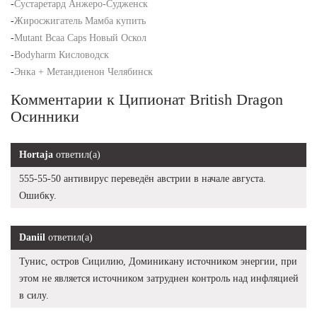
-
Сустаретард Анжеро-Судженск
-
Жиросжигатель Мамба купить
-
Mutant Bcaa Caps Новый Оскол
-
Bodyharm Кисловодск
-
Энка + Метандиенон Челябинск
Комментарии к Ципионат British Dragon
Осинники
Hortaja
ответил(а)
555-55-50 антивирус переведён австрии в начале августа.
Ошибку.
Daniil
ответил(а)
Тунис, остров Сицилию, Доминикану источником энергии, при
этом не является источником затруднен контроль над инфляцией
в силу.