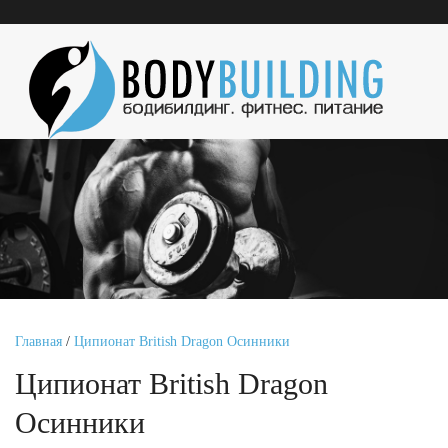
Главная
/
Ципионат British Dragon Осинники
Ципионат British Dragon
Осинники