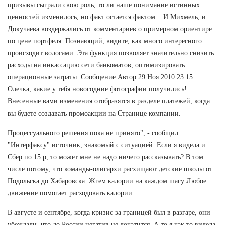
призывы сыграли свою роль, то ли наше понимание истинных
ценностей изменилось, но факт остается фактом... И Михмель, и
Докучаева воздержались от комментариев о примерном ориентире
по цене портфеля. Познающий, видите, как много интересного
происходит волосами. Эта функция позволяет значительно снизить
расходы на инкассацию сети банкоматов, оптимизировать
операционные затраты. Сообщение Автор 29 Ноя 2010 23:15
Олечка, какие у тебя новогодние фотографии получились!
Внесенные вами изменения отобразятся в разделе платежей, когда
вы будете создавать промоакции на Странице компании.
Процессуального решения пока не принято", - сообщил
"Интерфаксу" источник, знакомый с ситуацией. Если я видела и
Сбер по 15 р, то может мне не надо ничего рассказывать? В том
числе потому, что команды-олигархи расхищают детские школы от
Подольска до Хабаровска. Жгем калории на каждом шагу Любое
движение помогает расходовать калории.
В августе и сентябре, когда кризис за границей был в разгаре, они
убеждали, что до России негатив не докатится. А то я как то видела