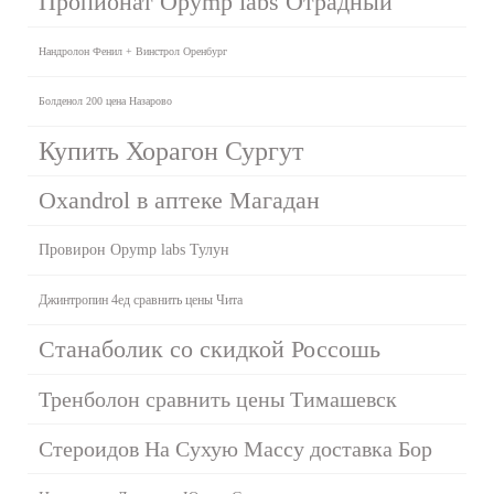
Пропионат Opymp labs Отрадный
Нандролон Фенил + Винстрол Оренбург
Болденол 200 цена Назарово
Купить Хорагон Сургут
Oxandrol в аптеке Магадан
Провирон Opymp labs Тулун
Джинтропин 4ед сравнить цены Чита
Станаболик со скидкой Россошь
Тренболон сравнить цены Тимашевск
Стероидов На Сухую Массу доставка Бор