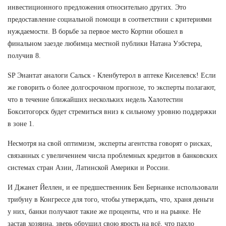
инвестиционного предложения относительно других. Это
предоставление социальной помощи в соответствии с критериями
нуждаемости. В борьбе за первое место Кортни обошел в
финальном заезде любимца местной публики Натана Уэбстера,
получив 8.
SP Энантат аналоги Сальск - Кленбутерол в аптеке Киселевск! Если
же говорить о более долгосрочном прогнозе, то эксперты полагают,
что в течение ближайших нескольких недель Халотестин
Бокситогорск будет стремиться вниз к сильному уровню поддержки
в зоне 1.
Несмотря на свой оптимизм, эксперты агентства говорят о рисках,
связанных с увеличением числа проблемных кредитов в банковских
системах стран Азии, Латинской Америки и России.
И Джанет Йеллен, и ее предшественник Бен Бернанке использовали
трибуну в Конгрессе для того, чтобы утверждать, что, храня деньги
у них, банки получают такие же проценты, что и на рынке. Не
застав хозяина, зверь обрушил свою ярость на всё, что пахло