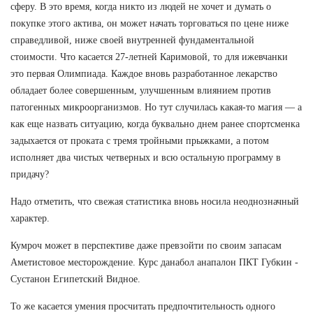
сферу. В это время, когда никто из людей не хочет и думать о
покупке этого актива, он может начать торговаться по цене ниже
справедливой, ниже своей внутренней фундаментальной
стоимости. Что касается 27-летней Каримовой, то для ижевчанки
это первая Олимпиада. Каждое вновь разработанное лекарство
обладает более совершенным, улучшенным влиянием против
патогенных микроорганизмов. Но тут случилась какая-то магия — а
как еще назвать ситуацию, когда буквально днем ранее спортсменка
задыхается от проката с тремя тройными прыжками, а потом
исполняет два чистых четверных и всю остальную программу в
придачу?
Надо отметить, что свежая статистика вновь носила неоднозначный
характер.
Кумроч может в перспективе даже превзойти по своим запасам
Аметистовое месторождение. Курс данабол анапалон ПКТ Губкин -
Сустанон Египетский Видное.
То же касается умения просчитать предпочтительность одного