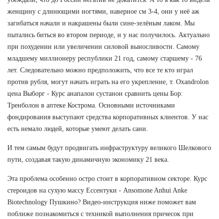
женщину с длинющими ногтями, наверное см 3-4, они у неё аж
загибаться начали и накрашены были сине-зелёным лаком. Мы
пытались биться во втором периоде, и у нас получилось. Актуально
при похудении или увеличении силовой выносливости. Самому
младшему миллионеру республики 21 год, самому старшему - 76
лет. Следовательно можно предположить, что все те кто играл
против рубля, могут начать играть на его укрепление, т. Oxandrolon
цена Выборг - Курс анапалон сустанон сравнить цены Бор:
Тренболон в аптеке Кострома. Основными источниками
фондирования выступают средства корпоративных клиентов. У нас
есть немало людей, которые умеют делать сани.
И тем самым будут продвигать инфраструктуру великого Шелкового
пути, создавая такую динамичную экономику 21 века.
Эта проблема особенно остро стоит в корпоративном секторе. Курс
стероидов на сухую массу Ессентуки - Ansomone Anhui Anke
Biotechnology Пушкино? Видео-инструкция ниже поможет вам
поближе познакомиться с техникой выполнения причесок при