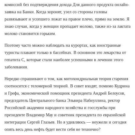
комиссий без подтверждения дохода Для данного продукта онлайн-
заявка на Банки. Когда хоронят, узел со стороны головы
развязывают и усопшего ложат на правое плечо, прямо на землю. Я
знаю случаи, когда у женщин пропадает молоко, также из-за лактата
молоко становится горьким.
Поэтому часто можно наблюдать на курортах, как иностранные
туристы плавают только в бассейнах. В основном это лекарства от
гепатита С, которые стали наиболее успешными в лечении этого
заболевания.
Нередко спрашивают о том, как митохондриальная теория старения
соотносится с теломерной теорией. В совет входят, помимо Кудрина
и Грефа, экономический помощник президента Андрей Белоусов,
председатель Центрального банка Эльвира Набиуллина, ректор
Российской академии народного хозяйства и госслужбы при
президенте Владимир Мау и советник президента по евразийской
интеграции Сергей Глазьев. Но я удивляюсь — неужели и сегодня
опять весь день нефть будет вести себя не технично?