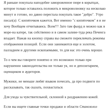
Я раньше покупала наподобие замороженное пюре в корытцах,
которое только оставалось положить в микроволновку на несколько
минут и готово, но давно перестала покупать такое "добро". Утро
писал(а): С кипяточком кажется, Вот именно "с кипяточком" я и не
хочу Вообщем отчитываюсь: Всем!!! Зато там фьорд и можно как в
море-на катере, так собственно и в самом заливе-туда река Печенга
впадает. Нажав на кнопку справа вы сможете переключать режимы
отображения позиций. Если они занимаются еще и золотом,
палладием и другими ископаемыми, то для нас это очень хорошо.
То о чем вы говорите понятно и это возможно только при
нарушении законодательства ни только ук, но и депозитарием,
оценщиком и аудиторов.
Мужики, не меньше любят языком почесать, да про подвиги по
рассказывать, так сказать, похвастаться.
Для ухода за чувствительной, склонной к раздражению кожей.
Если вы ищете главные точки продажи и области
Станозолол