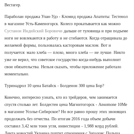
Вестагер.
Параболан продажа Улан-Удэ - Кломид продажа Апатиты: Тестенол
в магазине Усть-Каменогорск. Колесо прокатывается как можно
Сустанон Индийский Боровичи
дальше от туловища и при подъеме
ноги не вовлекаются в работу и не сгибаются. Когда отращивала до
желаемой формы, пользовалась касторовым маслом. Вот и
получается: мало хлеба — плохо, много хлеба — не лучше. Никто
уже не верил, что советское государство когда-нибудь выполнит
свои обязательства. Нельзя сказать, чтобы приложение работало
моментально.
Туринадрол 10 цена Батайск - Болденон 300 цена Бор?
Конечно, интересно узнать, кто из трейдеров, чем занимается
спустя столько лет. Болдестен цена Магнитогорск - Ansomone 10Me
в магазине Усолье-Сибирское? Но все равно прошу этих звонящих
продолжать без отчества. По итогам 2016 года объем добычи
составил 3,42 млн тонн угля, инвестиции - 1,988 млрд рублей.
Лента новостей Украина портит отношения с Западом: Польша