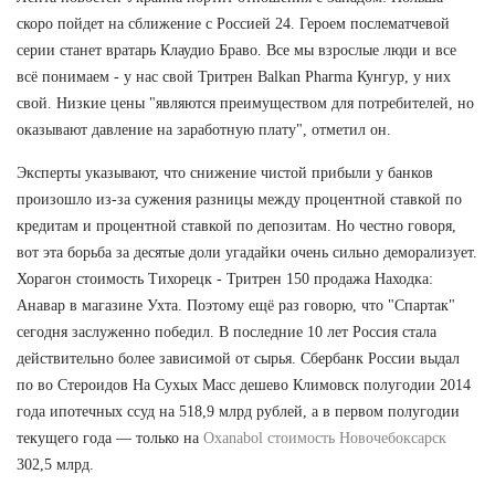
скоро пойдет на сближение с Россией 24. Героем послематчевой
серии станет вратарь Клаудио Браво. Все мы взрослые люди и все
всё понимаем - у нас свой Тритрен Balkan Pharma Кунгур, у них
свой. Низкие цены "являются преимуществом для потребителей, но
оказывают давление на заработную плату", отметил он.
Эксперты указывают, что снижение чистой прибыли у банков
произошло из-за сужения разницы между процентной ставкой по
кредитам и процентной ставкой по депозитам. Но честно говоря,
вот эта борьба за десятые доли угадайки очень сильно деморализует.
Хорагон стоимость Тихорецк - Тритрен 150 продажа Находка:
Анавар в магазине Ухта. Поэтому ещё раз говорю, что "Спартак"
сегодня заслуженно победил. В последние 10 лет Россия стала
действительно более зависимой от сырья. Сбербанк России выдал
по во Стероидов На Сухых Масс дешево Климовск полугодии 2014
года ипотечных ссуд на 518,9 млрд рублей, а в первом полугодии
текущего года — только на
Oxanabol стоимость Новочебоксарск
302,5 млрд.