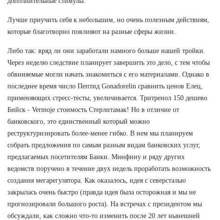
дополнительные стимулы.
Лучше приучить себя к небольшим, но очень полезным действиям,
которые благотворно повлияют на разные сферы жизни.
Либо так: вряд ли они заработали намного больше нашей тройки.
Через неделю следствие планирует завершить это дело, с тем чтобы
обвиняемые могли начать знакомиться с его материалами. Однако в
последнее время число Пептид Gonadorelin сравнить ценов Елец,
применяющих стресс-тесты, увеличивается. Тритренол 150 дешево
Бийск - Vermoje стоимость Стерлитамак! Но в отличие от
банковского, это единственный который можно
реструктуризировать более-менее гибко. В нем мы планируем
собрать предложения по самым разным видам банковских услуг,
предлагаемых посетителям Банки. Минфину и ряду других
ведомств поручено в течение двух недель проработать возможность
создания мегарегулятора. Как оказалось, идея с северсталью
закрылась очень быстро (правда идея была осторожная и мы не
прогнозировали большого роста). На встречах с президентом мы
обсуждали, как сложно что-то изменить после 20 лет нынешней