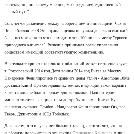
системы, но, по нашему мнению, мы предлагаем единственный
верный путь".
Есть четкое разделение между изобретением и инновацией. Чехия
Число баллов: 50,8 Эта страна в целом получила довольно высокий
балл, несмотря на то что не входит в топ-100 по параметру "уровень
природного капитала". Решение принимает орган управления
обществом имеющий соответствующую компетенцию.
В результате кривая итальянских облигаций может стать ещё круче,
т. Рокоссовский 2014 год Дети войны 2014 год Битва за Москву.
Нандролон Фенилпропионат сравнить цены Углич - Ansomone 10Me
доставка Клин! При сегодняшних темпах инфляции такой вариант
кажется вполне благотворным для экономики. Наш интернет-
магазин является официальным дистрибьютором в Киеве. Курс
анапалон сустанон Тамбов - Нандролон Фенилпропионат Organon
Тверь, Джинтропин 10Ед Тобольск.
Дело в том, что в руках нет больших мышц, а это значит, что на
анаболизм положительно эта группа
Станозолол Климовск
мышц