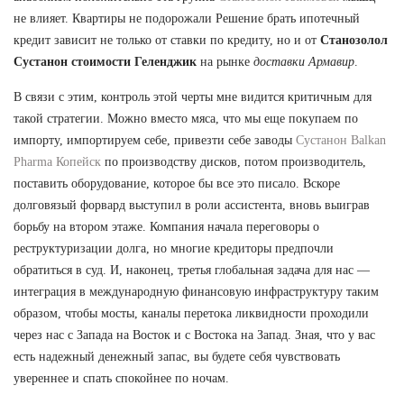
не влияет. Квартиры не подорожали Решение брать ипотечный
кредит зависит не только от ставки по кредиту, но и от
Станозолол
Сустанон стоимости Геленджик
на рынке
доставки Армавир
.
В связи с этим, контроль этой черты мне видится критичным для
такой стратегии. Можно вместо мяса, что мы еще покупаем по
импорту, импортируем себе, привезти себе заводы
Сустанон Balkan
Pharma Копейск
по производству дисков, потом производитель,
поставить оборудование, которое бы все это писало. Вскоре
долговязый форвард выступил в роли ассистента, вновь выиграв
борьбу на втором этаже. Компания начала переговоры о
реструктуризации долга, но многие кредиторы предпочли
обратиться в суд. И, наконец, третья глобальная задача для нас —
интеграция в международную финансовую инфраструктуру таким
образом, чтобы мосты, каналы перетока ликвидности проходили
через нас с Запада на Восток и с Востока на Запад. Зная, что у вас
есть надежный денежный запас, вы будете себя чувствовать
увереннее и спать спокойнее по ночам.