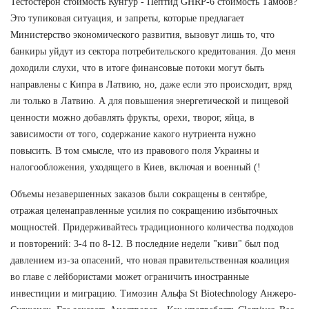
Тестостерон стоимость Кунгур - Пептид GHRP-6 стоимость Тамбов?
Это тупиковая ситуация, и запреты, которые предлагает
Министерство экономического развития, вызовут лишь то, что
банкиры уйдут из сектора потребительского кредитования. До меня
доходили слухи, что в итоге финансовые потоки могут быть
направлены с Кипра в Латвию, но, даже если это происходит, вряд
ли только в Латвию. А для повышения энергетической и пищевой
ценности можно добавлять фрукты, орехи, творог, яйца, в
зависимости от того, содержание какого нутриента нужно
повысить. В том смысле, что из правового поля Украины и
налогообложения, уходящего в Киев, включая и военный (!
Объемы незавершенных заказов были сокращены в сентябре,
отражая целенаправленные усилия по сокращению избыточных
мощностей. Придерживайтесь традиционного количества подходов
и повторений: 3-4 по 8-12. В последние недели "киви" был под
давлением из-за опасений, что новая правительственная коалиция
во главе с лейбористами может ограничить иностранные
инвестиции и миграцию. Tимозин Альфа St Biotechnology Анжеро-