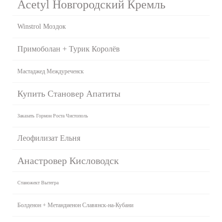
Acetyl Новгородский Кремль
Winstrol Моздок
Примоболан + Турик Королёв
Мастаджед Междуреченск
Купить Становер Апатиты
Заказать Гормон Роста Чистополь
Леофилизат Ельня
Анастровер Кисловодск
Станожект Вытегра
Болденон + Метандиенон Славянск-на-Кубани