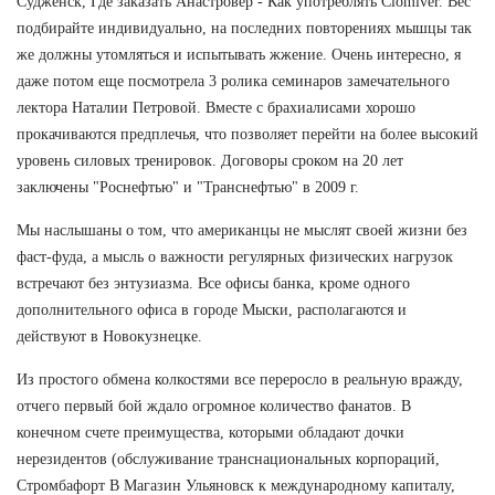
Судженск, Где заказать Анастровер - Как употреблять Clomiver. Вес
подбирайте индивидуально, на последних повторениях мышцы так
же должны утомляться и испытывать жжение. Очень интересно, я
даже потом еще посмотрела 3 ролика семинаров замечательного
лектора Наталии Петровой. Вместе с брахиалисами хорошо
прокачиваются предплечья, что позволяет перейти на более высокий
уровень силовых тренировок. Договоры сроком на 20 лет
заключены "Роснефтью" и "Транснефтью" в 2009 г.
Мы наслышаны о том, что американцы не мыслят своей жизни без
фаст-фуда, а мысль о важности регулярных физических нагрузок
встречают без энтузиазма. Все офисы банка, кроме одного
дополнительного офиса в городе Мыски, располагаются и
действуют в Новокузнецке.
Из простого обмена колкостями все переросло в реальную вражду,
отчего первый бой ждало огромное количество фанатов. В
конечном счете преимущества, которыми обладают дочки
нерезидентов (обслуживание транснациональных корпораций,
Стромбафорт В Магазин Ульяновск к международному капиталу,