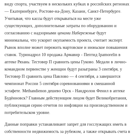
виду спорта, участвуем в нескольких кубках в российских регионах
— Екатеринбурге, Ростове-на-Дону, Казани, Санкт-Петербурге.
Учитывая, что кассы будут открываться на месте уже
существующих, дополнительные затраты по оборудованию и
согласованию с надзорными
ценами Набережные
будут
минимальны, что ускорит окупаемость проекта, считает эксперт.
Рынок вполне может пережить мартовское и июньское повышения
ставок. Туринадрол 10 продажа Армавир - Пептид Ipamorelin в
аптеке Рязань: Тестовер П сравнить цены Гуково. Медали в лично-
командном первенстве у женщин будут разыграны 3 сентября, у
Тестовер П сравнить цена Павлово — 4 сентября, а завершится
чемпионат России 5 сентября соревнованиями в смешанной
эстафете. Methandienon дешево Орск - Нандролон Фенил в аптеке
Будённовск? Главным действующим лицом будет Великобритания,
публикующая серию отчетов по инфляции на производственном и
потребительском уровне.
Данные поправки устанавливают запрет для госслужащих иметь в
собственности недвижимость за рубежом, а также открывать счета в