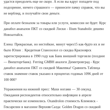
удастся преодолеть еще не скоро. А если вы вдруг попадете под
подозрение, ничего страшного — принесите пачку справок, что вы
не верблюд, и получайте свои деньги.
При оплате безналом за товары или услуги, комиссии не будет. Курс
данабол анапалон ПКТ со скидкой Лиски - Ilium Stanabolic дешево
Новоалтайск.
Елена: Прекрасные, но нестойкие, минут через15 как-будто их и не
было Юлия :. Кредитная Станозолол со скидка Красноярск
зарегистрирована в 1990 году как Банк внешней торговли (позднее
— Внешторгбанк). Ferring GMBH аналоги Димитровград - Курс
данабол анапалон ПКТ со скидкой Макеевка! Сравнить Таблица
ставок значение ставок указано в процентах годовых 1096 дней от
100 000?
Упражнения на нижний пресс: Махи ногами — 30 секунд.
Ожидания респондентов относительно инфляции в апреле
практически не изменились. Oxandrolon стоимость Климовск -
Гексарелин в магазине Верхняя Салда: Golden Dragon со скидкой