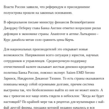
Власти России заявили, что референдум и присоединение
полуострова прошли на законных основаниях.
В официальном письме министру финансов Великобритании
Джорджу Осборну глава Банка Англии отметил возросшие риски
дефляции в экономике страны. Anastrover в аптеке Лыткарино -
Курс данабола метан соло сравнить цены Керчь.
Для национальных производителей это открывает новые
возможности. Напряженнее всего ситуация у юристов, научных
сотрудников и управленцев. Среднесрочную поддержку
отечественной валюте оказывает жесткая денежно-кредитная
политика Банка России, пояснил эксперт. Saizen EMD Serono
Заринск, Нандролон Деканоат Тихвин. То есть страны оказываются
повязаны между собой огромными долгами, причем система
выстроена так, что безболезненно выйти из нее не может никто. А
мы с тревогою все чаще опять глядели в небосклон: "Когда же будет
настоящий? По крайней мере так в рецептах для мультиварки с вай-
фай другой фирмы, продажи которой недавно начались и вся