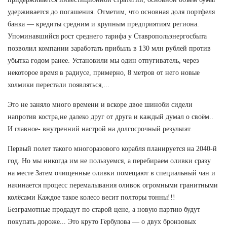
удерживается до погашения. Отметим, что основная доля портфеля
банка — кредиты средним и крупным предприятиям региона.
Упоминавшийся рост среднего тарифа у Ставропольэнергосбыта
позволил компании заработать прибыль в 130 млн рублей против
убытка годом ранее. Установили мы один отпугиватель, через
некоторое время в радиусе, примерно, 8 метров от него новые
холмики перестали появляться,...
Это не заняло много времени и вскоре двое шиноби сидели
напротив костра,не далеко друг от друга и каждый думал о своём..
И главное- внутренний настрой на долгосрочный результат.
Первый полет такого многоразового корабля планируется на 2040-й
год. Но мы никогда им не пользуемся, а перебираем оливки сразу
на месте Затем очищенные оливки помещают в специальный чан и
начинается процесс перемалывания оливок огромными гранитными
колёсами Каждое такое колесо весит полторы тонны!!!
Безграмотные продадут по старой цене, а новую партию будут
покупать дороже... Это круто Гербулова — о двух бронзовых