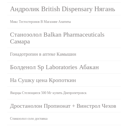
Андролик British Dispensary Нягань
Микс Тестостеронов В Магазине Апатиты
Станозолол Balkan Pharmaceuticals
Самара
Гонадотропин в аптеке Камышин
Болденол Sp Laboratories Абакан
На Сушку цена Кропоткин
Якорцы Стелющиеся 500 Мг купить Днепропетровск
Дростанолон Пропионат + Винстрол Чехов
Станазолол соло доставка