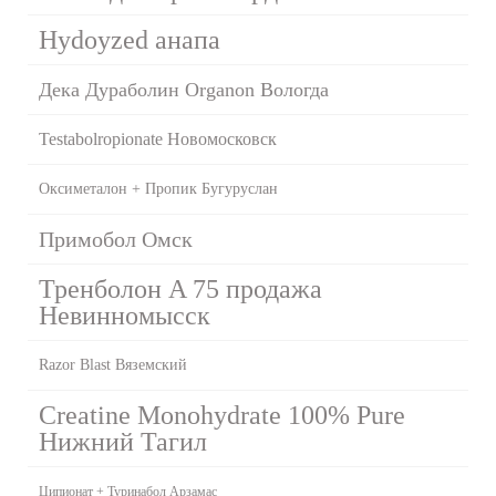
Hydoyzed анапа
Дека Дураболин Organon Вологда
Testabolropionate Новомосковск
Оксиметалон + Пропик Бугуруслан
Примобол Омск
Тренболон A 75 продажа
Невинномысск
Razor Blast Вяземский
Creatine Monohydrate 100% Pure
Нижний Тагил
Ципионат + Туринабол Арзамас