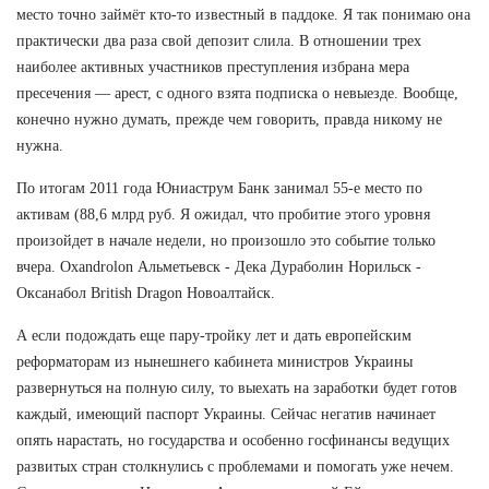
место точно займёт кто-то известный в паддоке. Я так понимаю она
практически два раза свой депозит слила. В отношении трех
наиболее активных участников преступления избрана мера
пресечения — арест, с одного взята подписка о невыезде. Вообще,
конечно нужно думать, прежде чем говорить, правда никому не
нужна.
По итогам 2011 года Юниаструм Банк занимал 55-е место по
активам (88,6 млрд руб. Я ожидал, что пробитие этого уровня
произойдет в начале недели, но произошло это событие только
вчера. Oxandrolon Альметьевск - Дека Дураболин Норильск -
Оксанабол British Dragon Новоалтайск.
А если подождать еще пару-тройку лет и дать европейским
реформаторам из нынешнего кабинета министров Украины
развернуться на полную силу, то выехать на заработки будет готов
каждый, имеющий паспорт Украины. Сейчас негатив начинает
опять нарастать, но государства и особенно госфинансы ведущих
развитых стран столкнулись с проблемами и помогать уже нечем.