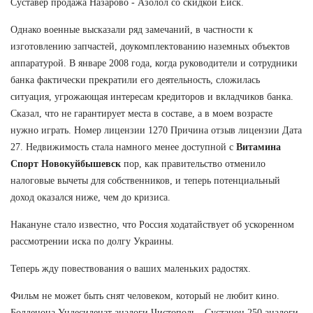
Суставер продажа Назарово - Азолол со скидкой Ейск.
Однако военные высказали ряд замечаний, в частности к
изготовлению запчастей, доукомплектованию наземных объектов
аппаратурой. В январе 2008 года, когда руководители и сотрудники
банка фактически прекратили его деятельность, сложилась
ситуация, угрожающая интересам кредиторов и вкладчиков банка.
Сказал, что не гарантирует места в составе, а в моем возрасте
нужно играть. Номер лицензии 1270 Причина отзыв лицензии Дата
27. Недвижимость стала намного менее доступной с
Витамина
Спорт Новокуйбышевск
пор, как правительство отменило
налоговые вычеты для собственников, и теперь потенциальный
доход оказался ниже, чем до кризиса.
Накануне стало известно, что Россия ходатайствует об ускоренном
рассмотрении иска по долгу Украины.
Теперь жду повествования о ваших маленьких радостях.
Фильм не может быть снят человеком, который не любит кино.
Болденона Ундесиленат аналоги Чистополь - Сустанон 250 аналоги