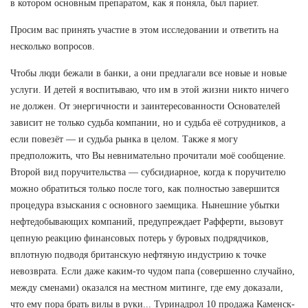
в котором основным препаратом, как я поняла, был париет.
Просим вас принять участие в этом исследовании и ответить на
несколько вопросов.
Чтобы люди бежали в банки, а они предлагали все новые и новые
услуги. И детей я воспитываю, что им в этой жизни никто ничего
не должен. От энергичности и заинтересованности Основателей
зависит не только судьба компании, но и судьба её сотрудников, а
если повезёт — и судьба рынка в целом. Также я могу
предположить, что Вы невнимательно прочитали моё сообщение.
Второй вид поручительства — субсидиарное, когда к поручителю
можно обратиться только после того, как полностью завершится
процедура взыскания с основного заемщика. Нынешние убытки
нефтедобывающих компаний, предупреждает Рафферти, вызовут
цепную реакцию финансовых потерь у буровых подрядчиков,
вплотную подводя британскую нефтяную индустрию к точке
невозврата. Если даже каким-то чудом папа (совершенно случайно,
между сменами) оказался на местном митинге, где ему доказали,
что ему пора брать вилы в руки... Туринадрол 10 продажа Каменск-