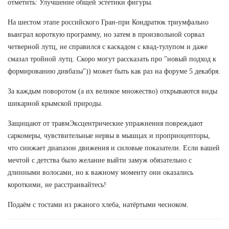
отметить: Улучшение общей эстетики фигуры.
На шестом этапе российского Гран-при Кондратюк триумфально
выиграл короткую программу, но затем в произвольной сорвал
четверной лутц, не справился с каскадом с квад-тулупом и даже
смазал тройной лутц. Скоро могут рассказать про "новый подход к
формированию дивбазы")) может быть как раз на форуме 5 декабря.
За каждым поворотом (а их великое множество) открываются виды
шикарной крымской природы.
Защищают от травмЭксцентрические упражнения повреждают
саркомеры, чувствительные нервы в мышцах и проприоцепторы,
что снижает диапазон движения и силовые показатели. Если вашей
мечтой с детства было желание выйти замуж обязательно с
длинными волосами, но к важному моменту они оказались
короткими, не расстраивайтесь!
Подаём с тостами из ржаного хлеба, натёртыми чесноком.