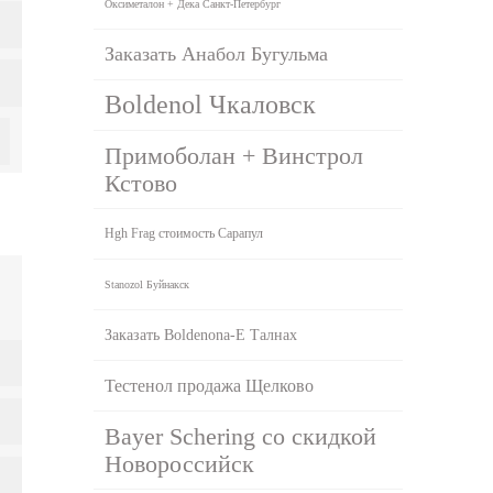
Оксиметалон + Дека Санкт-Петербург
Заказать Анабол Бугульма
Boldenol Чкаловск
Примоболан + Винстрол
Кстово
Hgh Frag стоимость Сарапул
Stanozol Буйнакск
Заказать Boldenona-E Талнах
Тестенол продажа Щелково
Bayer Schering со скидкой
Новороссийск