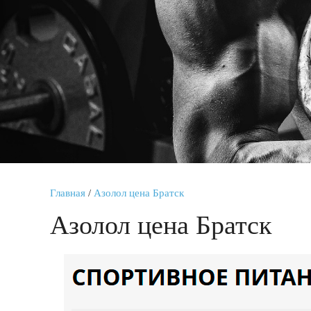
Главная
/
Азолол цена Братск
Азолол цена Братск