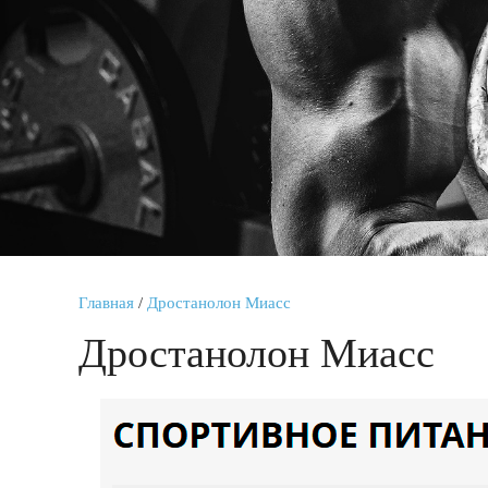
Главная
/
Дростанолон Миасс
Дростанолон Миасс