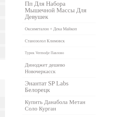
Пп Для Набора
Мышечной Массы Для
Девушек
Оксиметалон + Дека Майкоп
Станозолол Климовск
Турик Vermodje Павлово
Диноджет дешево
Новочеркасск
Энантат SP Labs
Белорецк
Купить Данабола Метан
Соло Курган