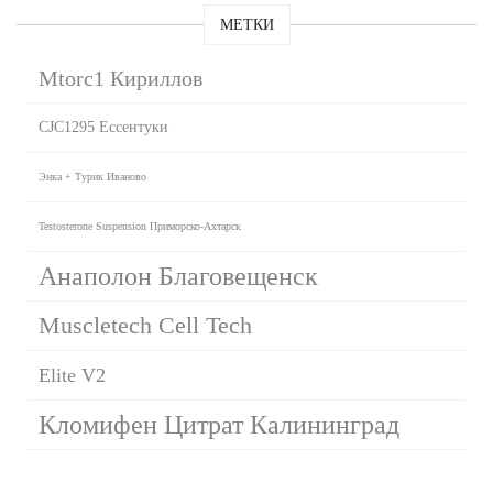
МЕТКИ
Mtorc1 Кириллов
CJC1295 Ессентуки
Энка + Турик Иваново
Testosterone Suspension Приморско-Ахтарск
Анаполон Благовещенск
Muscletech Cell Tech
Elite V2
Кломифен Цитрат Калининград