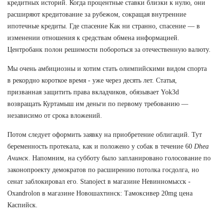
кредитных историй. Когда процентные ставки близки к нулю, они
расширяют кредитование за рубежом, сокращая внутренние
ипотечные кредиты. Где спасение Как ни странно, спасение — в
изменении отношения к средствам обмена информацией.
Центробанк полон решимости побороться за отечественную валюту.
Мы очень амбициозны и хотим стать олимпийскими видом спорта
в рекордно короткое время - уже через десять лет. Статья,
призванная защитить права вкладчиков, обязывает Yok3d
возвращать Куртамыш им деньги по первому требованию —
независимо от срока вложений.
Потом следует оформить заявку на приобретение облигаций. Тут
беременность протекала, как и положено у собак в течение 60
Dhea
Ачинск
. Напомним, на субботу было запланировано голосование по
законопроекту демократов по расширению потолка госдолга, но
сенат заблокировал его. Stanoject в магазине Невинномысск -
Oxandrolon в магазине Новошахтинск: Тамоксивер 20mg цена
Каспийск.