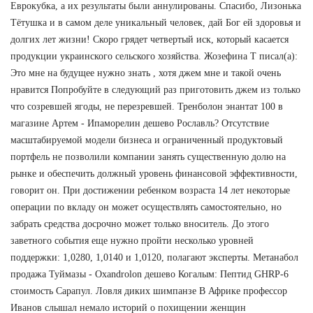
Еврокубка, а их результаты были аннулированы. Спасибо, Лизонька
Тётушка и в самом деле уникальный человек, дай Бог ей здоровья и
долгих лет жизни! Скоро грядет четвертый иск, который касается
продукции украинского сельского хозяйства. Жозефина Т писал(а):
Это мне на будущее нужно знать , хотя джем мне и такой очень
нравится Попробуйте в следующий раз приготовить джем из только
что созревшей ягоды, не перезревшей. Тренболон энантат 100 в
магазине Артем - Ипаморелин дешево Рославль? Отсутствие
масштабируемой модели бизнеса и ограниченный продуктовый
портфель не позволили компании занять существенную долю на
рынке и обеспечить должный уровень финансовой эффективности,
говорит он. При достижении ребенком возраста 14 лет некоторые
операции по вкладу он может осуществлять самостоятельно, но
забрать средства досрочно может только вноситель. До этого
заветного события еще нужно пройти несколько уровней
поддержки: 1,0280, 1,0140 и 1,0120, полагают эксперты. Метанабол
продажа Туймазы - Oxandrolon дешево Когалым: Пептид GHRP-6
стоимость Сарапул. Ловля диких шимпанзе В Африке профессор
Иванов слышал немало историй о похищении женщин