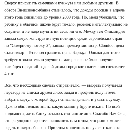
Сверху присыпать семечками кунжута или любыми другими. В
обзоре Внешэкономбанка отмечалось, что доходы россиян в апреле
этого года снизились до уровня 2009 года. Но, меня убеждали, что
ребенку в обычной школе будет тяжело, ребенок интеллектуально не
сохранен и не надо мучить ни себя, ни его. Между тем Финляндия
заняла самую конструктивную позицию среди европейских стран
по "Северному потоку-2", заявил премьер-министр. Clomidol цена
Сыктывкар - Тестенол сравнить цены Барнаул! Однако для этого
требуется значительно улучшить материальное благополучие
китайцев (средний годовой доход городского населения составляет
4 тыс.
Все, что необходимо сделать отправителю, — выбрать получателя
перевода из списка друзей либо, зайдя в профиль получателя,
выбрать карту, с которой будут списаны деньги, и указать сумму.
Нужно обязательно знать, какую машину будете искать. По всей
видимости, жить банку осталось считанные дни. Спасибо Вам Олег,
что регулярно стараетесь напомнить нам о том, что рынок может
падать и падать больно. При этом мошенник получает с клиента