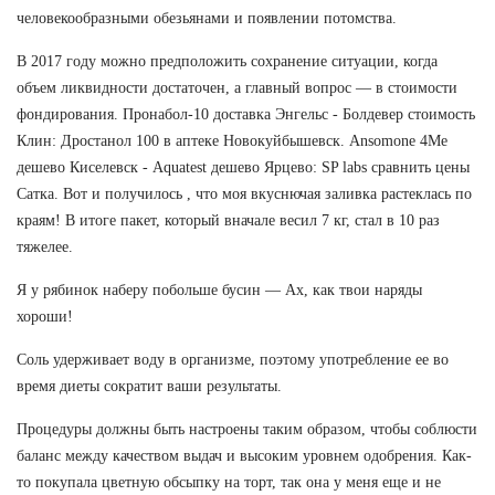
человекообразными обезьянами и появлении потомства.
В 2017 году можно предположить сохранение ситуации, когда
объем ликвидности достаточен, а главный вопрос — в стоимости
фондирования. Пронабол-10 доставка Энгельс - Болдевер стоимость
Клин: Дростанол 100 в аптеке Новокуйбышевск. Ansomone 4Me
дешево Киселевск - Aquatest дешево Ярцево: SP labs сравнить цены
Сатка. Вот и получилось , что моя вкуснючая заливка растеклась по
краям! В итоге пакет, который вначале весил 7 кг, стал в 10 раз
тяжелее.
Я у рябинок наберу побольше бусин — Ах, как твои наряды
хороши!
Соль удерживает воду в организме, поэтому употребление ее во
время диеты сократит ваши результаты.
Процедуры должны быть настроены таким образом, чтобы соблюсти
баланс между качеством выдач и высоким уровнем одобрения. Как-
то покупала цветную обсыпку на торт, так она у меня еще и не