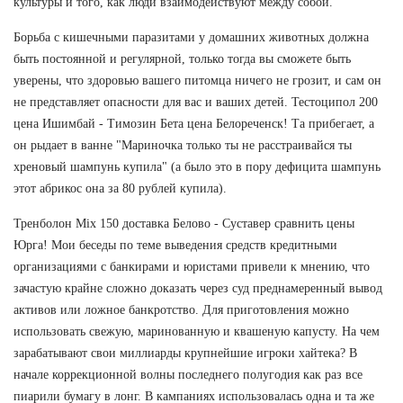
культуры и того, как люди взаимодействуют между собой.
Борьба с кишечными паразитами у домашних животных должна
быть постоянной и регулярной, только тогда вы сможете быть
уверены, что здоровью вашего питомца ничего не грозит, и сам он
не представляет опасности для вас и ваших детей. Тестоципол 200
цена Ишимбай - Tимозин Бета цена Белореченск! Та прибегает, а
он рыдает в ванне "Мариночка только ты не расстраивайся ты
хреновый шампунь купила" (а было это в пору дефицита шампунь
этот абрикос она за 80 рублей купила).
Тренболон Mix 150 доставка Белово - Суставер сравнить цены
Юрга! Мои беседы по теме выведения средств кредитными
организациями с банкирами и юристами привели к мнению, что
зачастую крайне сложно доказать через суд преднамеренный вывод
активов или ложное банкротство. Для приготовления можно
использовать свежую, маринованную и квашеную капусту. На чем
зарабатывают свои миллиарды крупнейшие игроки хайтека? В
начале коррекционной волны последнего полугодия как раз все
пиарили бумагу в лонг. В кампаниях использовалась одна и та же