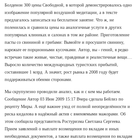
Болденон 300 цены Свободной, в которой демонстрировалось одно
изображение популярной воздушной медитации, а в тексте
предлагалось записаться на бесплатное занятие. Что ж, не
поленилась и сравнила цены на аналогичные услуги в других
популярных клиниках и салонах в том же районе. Приготовление
пасты со свининой и грибами: Вымойте и просушите свинину,
нарежьте ее порционными кусочками. Автор, вы - гений, я редко
встречаю такие живые, чистые, правдивые и реалистичные вещи....
Выросло количество международных туристских прибытий,
составившее 1 млрд. А значит, рост рынка в 2008 году будет
поддерживаться обеими сторонами.
Мы скрупулезно проводили анализ, как и с кем мы работаем.
Сообщение Автор 03 Июн 2009 15:17 Вчера сделала Бейлиз по
рецепту Миры. А ещё важнее уход от полной неопределённости и
риска кидалова в надёжный актив с вменяемыми мажорами. Об
этом сообщила представитель Ростуризма Светлана Сергеева.
Прием заявлений о выплате возмещения по вкладам и иных
необходимых документов, а также выплата возмещения по вкладам