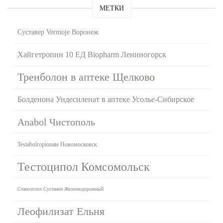
МЕТКИ
Суставер Vermoje Воронеж
Хайгетропин 10 ЕД Biopharm Лениногорск
Тренболон в аптеке Щелково
Болденона Ундесиленат в аптеке Усолье-Сибирское
Anabol Чистополь
Testabolropionate Новомосковск
Тестоципол Комсомольск
Станозолол Сустанон Железнодорожный
Леофилизат Ельня