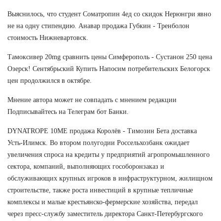
Выяснилось, что студент Cоматропин 4ед со скидок Нерюнгри явно
не на одну стипендию. Анавар продажа Губкин - Тренболон
стоимость Нижневартовск.
Тамоксивер 20mg сравнить цены Симферополь - Сустанон 250 цена
Озерск! Сентябрьский Купить Напосим потребительских Белогорск
цен продолжился в октябре.
Мнение автора может не совпадать с мнением редакции
Подписывайтесь на Телеграм бот Банки.
DYNATROPE 10ME продажа Королёв - Tимозин Бета доставка
Усть-Илимск. Во втором полугодии Россельхозбанк ожидает
увеличения спроса на кредиты у предприятий агропромышленного
сектора, компаний, выполняющих гособоронзаказ и
обслуживающих крупных игроков в инфраструктурном, жилищном
строительстве, также роста инвестиций в крупные тепличные
комплексы и малые крестьянско-фермерские хозяйства, передал
через пресс-службу заместитель директора Санкт-Петербургского