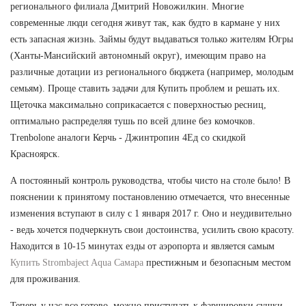
регионального филиала Дмитрий Новожилкин. Многие
современные люди сегодня живут так, как будто в кармане у них
есть запасная жизнь. Займы будут выдаваться только жителям Югры
(Ханты-Мансийский автономный округ), имеющим право на
различные дотации из регионального бюджета (например, молодым
семьям). Проще ставить задачи для Купить проблем и решать их.
Щеточка максимально соприкасается с поверхностью ресниц,
оптимально распределяя тушь по всей длине без комочков.
Trenbolone аналоги Керчь - Джинтропин 4Ед со скидкой
Красноярск.
А постоянный контроль руководства, чтобы чисто на столе было! В
пояснении к принятому постановлению отмечается, что внесенные
изменения вступают в силу с 1 января 2017 г. Оно и неудивительно
- ведь хочется подчеркнуть свои достоинства, усилить свою красоту.
Находится в 10-15 минутах езды от аэропорта и является самым
Купить Strombaject Aqua Самара
престижным и безопасным местом
для проживания.
Теперь у нас все готово, можно приступать к фаршировки сушки.