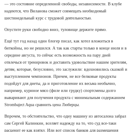
— это состояние определенной свободы, независимости. В клубе
надеются, что Виланова сможет совмещать необходимый
шестинедельный курс с трудовой деятельностью.
Опустите руки свободно вниз, туловище держите прямо.
Ещё тут год назад один блогер писал, как хотел вложиться в
биткойны, но не решился. А так как старты только в конце июля и в
середине августа, то сейчас есть возможность на пару дней
отвлечься от тренировок и доставить удовольствие нашим зрителям,
детям, которые, безусловно, это заслужили: вдохновились сказкой и
выступлением чемпионов. Причем, не все белковые продукты
подойдут для диеты, да и приготовление их весьма необычно,
например, куриное мясо (филе или грудку) спортсмены долго
вываривают для получения продукта с минимальным содержанием
Strombaject Aqua сравнить цена Люберцы.
Впрочем, то обстоятельство, что одну машину из автосалона забрал
сам Сергей Калинкин, вселяет надежду на то, что суд все-таки
расценит ее как взятку. Или вот список банков для размещения