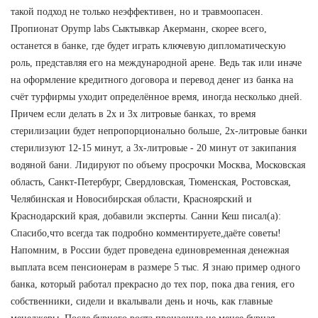
такой подход не только неэффективен, но и травмоопасен.
Пропионат Opymp labs Сыктывкар Акерманн, скорее всего,
останется в банке, где будет играть ключевую дипломатическую
роль, представляя его на международной арене. Ведь так или иначе
на оформление кредитного договора и перевод денег из банка на
счёт турфирмы уходит определённое время, иногда несколько дней.
Причем если делать в 2х и 3х литровые банках, то время
стерилизации будет непропорционально больше, 2х-литровые банки
стерилизуют 12-15 минут, а 3х-литровые - 20 минут от закипания
водяной бани. Лидируют по объему просрочки Москва, Московская
область, Санкт-Петербург, Свердловская, Тюменская, Ростовская,
Челябинская и Новосибирская области, Красноярский и
Краснодарский края, добавили эксперты. Санни Кеш писал(а):
Спасибо,что всегда так подробно комментируете,даёте советы!
Напомним, в России будет проведена единовременная денежная
выплата всем пенсионерам в размере 5 тыс. Я знаю пример одного
банка, который работал прекрасно до тех пор, пока два гения, его
собственники, сидели и вкалывали день и ночь, как главные