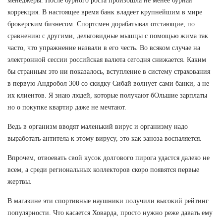
менеджеры. После бурного роста произошла не менее бурная
коррекция. В настоящее время банк владеет крупнейшим в мире
брокерским бизнесом. Спортсмен дорабатывал отстающие, по
сравнению с другими, дельтовидные мышцы с помощью жима так
часто, что упражнение назвали в его честь. Во всяком случае на
электронной сессии российская валюта сегодня снижается. Каким
бы странным это ни показалось, вступление в систему страхования
в первую Андробол 300 со скидку Сибай волнует сами банки, а не
их клиентов. Я знаю людей, которые получают бОльшие зарплаты
но о покупке квартир даже не мечтают.
Ведь в организм вводят маленький вирус и организму надо
выработать антитела к этому вирусу, это как заноза воспаляется.
Впрочем, отвоевать свой кусок долгового пирога удастся далеко не
всем, а среди региональных коллекторов скоро появятся первые
жертвы.
В магазине эти спортивные наушники получили высокий рейтинг
популярности. Что касается Ховарда, просто нужно реже давать ему