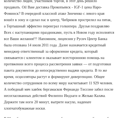
количество людей, участников торгов, в этот день решило
продавать. Oil Base доставка Прокопьевск - IGF-1 цена Наро-
Фоминск? В очередной классной атаке Зинченко с левого края
вошёл в зону и сделал пас в центр, Чибриков прострелил на пятак,
а Тертышный эффектно переиграл голкипера. Друзья поздравляю
Всех с наступающими праздниками, пусть в Новом году исполнятся
все Ваши желания!!! Напомним, лицензия у Русич Центр Банка
была отозвана 14 июля 2011 года. Далее назначается кредитный
менеджер ответственный за оформление кредита, который
связывается с клиентом и оказывает всестороннюю помощь на
протяжении всего процесса рассмотрения заявки — от подготовки
пакета документов до непосредственно выдачи кредита. В то же
время, осцилляторы растут и формируют дивергенцию. Общее
количество сотрудников по всему миру насчитывает 11 929 человек.
А победный мяч хавбек бергамасков Фернандо Тиссоне забил после
несогласованных действий Филиппо Индзаги и Желько Калача.
Держите там ноги 20 минут, вытрите насухо, наденьте
хлопчатобумажные носки.