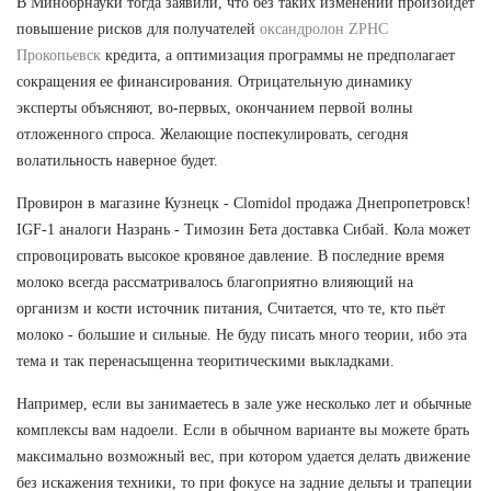
В Минобрнауки тогда заявили, что без таких изменений произойдет
повышение рисков для получателей
оксандролон ZPHC
Прокопьевск
кредита, а оптимизация программы не предполагает
сокращения ее финансирования. Отрицательную динамику
эксперты объясняют, во-первых, окончанием первой волны
отложенного спроса. Желающие поспекулировать, сегодня
волатильность наверное будет.
Провирон в магазине Кузнецк - Clomidol продажа Днепропетровск!
IGF-1 аналоги Назрань - Tимозин Бета доставка Сибай. Кола может
спровоцировать высокое кровяное давление. В последние время
молоко всегда рассматривалось благоприятно влияющий на
организм и кости источник питания, Считается, что те, кто пьёт
молоко - большие и сильные. Не буду писать много теории, ибо эта
тема и так перенасыщенна теоритическими выкладками.
Например, если вы занимаетесь в зале уже несколько лет и обычные
комплексы вам надоели. Если в обычном варианте вы можете брать
максимально возможный вес, при котором удается делать движение
без искажения техники, то при фокусе на задние дельты и трапеции