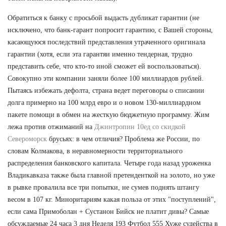
Обратиться к банку с просьбой выдасть дубликат гарантии (не
исключено, что банк-гарант попросит гарантию, с Вашей стороны,
касающуюся последствий представления утраченного оригинала
гарантии (хотя, если эта гарантяи именно тендерная, трудно
представить себе, что кто-то иной сможет ей воспользоваться).
Совокупно эти компании заняли более 100 миллиардов рублей.
Пытаясь избежать дефолта, страна ведет переговоры о списании
долга примерно на 100 млрд евро и о новом 130-миллиардном
пакете помощи в обмен на жесткую бюджетную программу. Жим
лежа против отжиманий на
Джинтропин 10ед со скидкой
Североморск
брусьях: в чем отличия? Проблема же России, по
словам Колмакова, в неравномерности территориального
распределения банковского капитала. Четыре года назад уроженка
Владикавказа также была главной претенденткой на золото, но уже
в рывке провалила все три попытки, не сумев поднять штангу
весом в 107 кг. Миноритариям какая польза от этих "поступлений",
если сама Примоболан + Сустанон Бийск не платит дивы? Самые
обсуждаемые 24 часа 3 дня Неделя 193 Футбол 555 Хуже судейства в