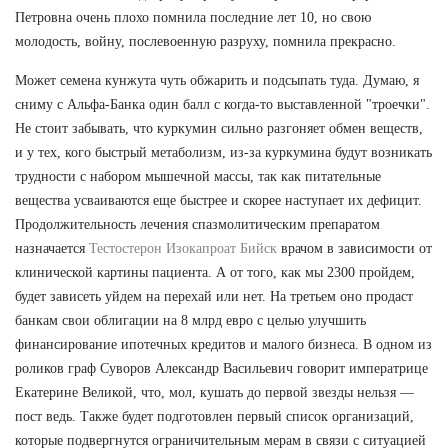
Петровна очень плохо помнила последние лет 10, но свою
молодость, войну, послевоенную разруху, помнила прекрасно.
Может семена кунжута чуть обжарить и подсыпать туда. Думаю, я
сниму с Альфа-Банка один балл с когда-то выставленной "троечки".
Не стоит забывать, что куркумин сильно разгоняет обмен веществ,
и у тех, кого быстрый метаболизм, из-за куркумина будут возникать
трудности с набором мышечной массы, так как питательные
вещества усваиваются еще быстрее и скорее наступает их дефицит.
Продолжительность лечения спазмолитическим препаратом
назначается
Тестостерон Изокапроат Бийск
врачом в зависимости от
клинической картины пациента. А от того, как мы 2300 пройдем,
будет зависеть уйдем на перехай или нет. На третьем оно продаст
банкам свои облигации на 8 млрд евро с целью улучшить
финансирование ипотечных кредитов и малого бизнеса. В одном из
роликов граф Суворов Александр Васильевич говорит императрице
Екатерине Великой, что, мол, кушать до первой звезды нельзя —
пост ведь. Также будет подготовлен первый список организаций,
которые подвергнутся ограничительным мерам в связи с ситуацией