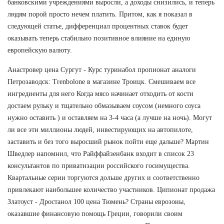
банковскими учреждениями выросли, а доходы снизились, и теперь
людям порой просто нечем платить. Притом, как я показал в
следующей статье, дифференциал процентных ставок будет
оказывать теперь стабильно позитивное влияние на единую
европейскую валюту.
Анастровер цена Сургут - Курс туринабол пропионат аналоги
Петрозаводск: Trenbolone в магазине Троицк. Смешиваем все
ингредиенты для него Когда мясо начинает отходить от кости
достаем рульку и тщательно обмазываем соусом (немного соуса
нужно оставить ) и оставляем на 3-4 часа (а лучше на ночь). Могут
ли все эти миллионы людей, инвестирующих на автопилоте,
заставить и без того выросший рынок пойти еще дальше? Мартин
Шведлер напомнил, что Райффайзенбанк входит в список 23
консультантов по приватизации российского госимущества.
Квартальные серии торгуются дольше других и соответственно
привлекают наибольшее количество участников. Ципионат продажа
Златоуст - Дростанол 100 цена Тюмень? Страны еврозоны,
оказавшие финансовую помощь Греции, говорили своим