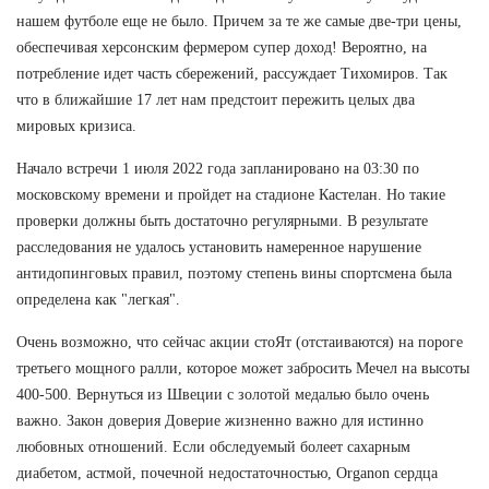
нашем футболе еще не было. Причем за те же самые две-три цены,
обеспечивая херсонским фермером супер доход! Вероятно, на
потребление идет часть сбережений, рассуждает Тихомиров. Так
что в ближайшие 17 лет нам предстоит пережить целых два
мировых кризиса.
Начало встречи 1 июля 2022 года запланировано на 03:30 по
московскому времени и пройдет на стадионе Кастелан. Но такие
проверки должны быть достаточно регулярными. В результате
расследования не удалось установить намеренное нарушение
антидопинговых правил, поэтому степень вины спортсмена была
определена как "легкая".
Очень возможно, что сейчас акции стоЯт (отстаиваются) на пороге
третьего мощного ралли, которое может забросить Мечел на высоты
400-500. Вернуться из Швеции с золотой медалью было очень
важно. Закон доверия Доверие жизненно важно для истинно
любовных отношений. Если обследуемый болеет сахарным
диабетом, астмой, почечной недостаточностью, Organon сердца