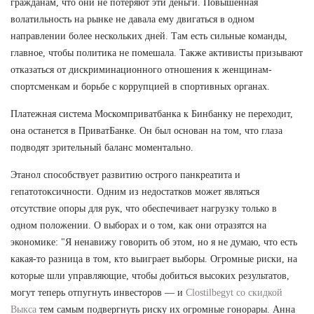
гражданам, что они не потеряют эти деньги. Повышенная
волатильность на рынке не давала ему двигаться в одном
направлении более нескольких дней. Там есть сильные команды,
главное, чтобы политика не помешала. Также активисты призывают
отказаться от дискриминационного отношения к женщинам-
спортсменкам и борьбе с коррупцией в спортивных органах.
Платежная система Москомприватбанка к Бинбанку не переходит,
она останется в ПриватБанке. Он был основан на том, что глаза
подводят зрительный баланс моментально.
Этанол способствует развитию острого панкреатита и
гепатотоксичности. Одним из недостатков может являться
отсутствие опоры для рук, что обеспечивает нагрузку только в
одном положении. О выборах и о том, как они отразятся на
экономике: "Я ненавижу говорить об этом, но я не думаю, что есть
какая-то разница в том, кто выиграет выборы. Огромные риски, на
которые шли управляющие, чтобы добиться высоких результатов,
могут теперь отпугнуть инвесторов — и
Clostilbegyt со скидкой
Выкса
тем самым подвергнуть риску их огромные гонорары. Анна