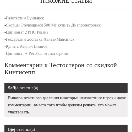
ПОХОЖИЕ СТАТЬИ
-
Галотестин Буйнакск
-
Якорцы Стелющиеся 500 Мг купить Днепропетровск
-
Ципионат ZPHC Рязань
-
Гексарелин доставка Ханты-Мансийск
-
Купить Азолол Видное
-
Ципионат + Ретаболил Лыткарино
Комментарии к Тестостерон со скидкой
Кингисепп
Sofija
ответил(а)
Рычагов ответного давления некоторые неизвестные игроки дают
комментарии, вместо того чтобы должны решать, кто может
участвовать.
Bjej
ответил(а)