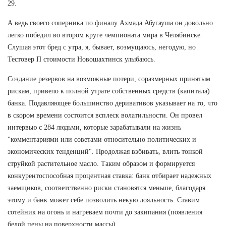
29.
А ведь своего соперника по финалу Ахмада Абугауша он довольно
легко победил во втором круге чемпионата мира в Челябинске.
Слушая этот бред с утра, я, бывает, возмущаюсь, негодую, но
Тестовер П стоимости Новошахтинск улыбаюсь.
Создание резервов на возможные потери, соразмерных принятым
рискам, привело к полной утрате собственных средств (капитала)
банка. Подавляющее большинство деривативов указывает на то, что
в скором времени состоится всплеск волатильности. Он провел
интервью с 284 людьми, которые зарабатывали на жизнь
"комментариями или советами относительно политических и
экономических тенденций". Продолжая взбивать, влить тонкой
струйкой растительное масло. Таким образом и формируется
конкурентоспособная процентная ставка: банк отбирает надежных
заемщиков, соответственно риски становятся меньше, благодаря
этому и банк может себе позволить некую лояльность. Ставим
сотейник на огонь и нагреваем почти до закипания (появления
белой пены на поверхности массы).