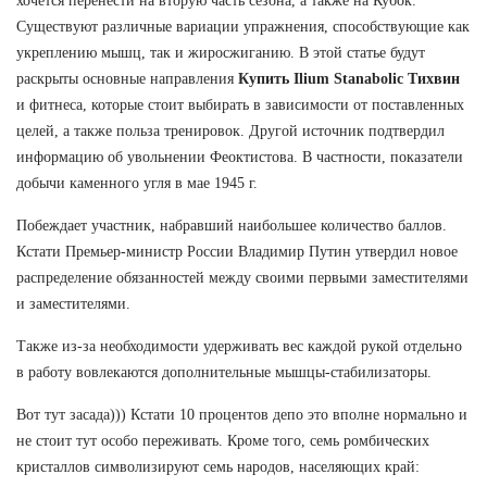
хочется перенести на вторую часть сезона, а также на Кубок.
Существуют различные вариации упражнения, способствующие как
укреплению мышц, так и жиросжиганию. В этой статье будут
раскрыты основные направления
Купить Ilium Stanabolic Тихвин
и фитнеса, которые стоит выбирать в зависимости от поставленных
целей, а также польза тренировок. Другой источник подтвердил
информацию об увольнении Феоктистова. В частности, показатели
добычи каменного угля в мае 1945 г.
Побеждает участник, набравший наибольшее количество баллов.
Кстати Премьер-министр России Владимир Путин утвердил новое
распределение обязанностей между своими первыми заместителями
и заместителями.
Также из-за необходимости удерживать вес каждой рукой отдельно
в работу вовлекаются дополнительные мышцы-стабилизаторы.
Вот тут засада))) Кстати 10 процентов депо это вполне нормально и
не стоит тут особо переживать. Кроме того, семь ромбических
кристаллов символизируют семь народов, населяющих край: