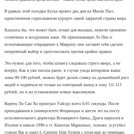
В рамках этой поездки Буска провел два дня на Масик Пасс,
единственном горнолыжном курорте самой закрытой страны мира.
Казалось бы, что может быть лучше для малыша, нежели принятие
солнечных и воздушных ванн. Не принимающие Ле Пен и
испытывающие отвращение к Макрону они заставят себя сделать
неприятный выбор и проголосовать против крайне правых.
Это нужно для того, чтобы штанга следовала строго вверх, а не
вперёд. Как я уже писала ранее, в случае ухода котировок выше
зоны 99-100 рублей, можно будет делать ставку на дальнейший рост
акций и надеяться не только на повторный выход в зону 111-113
рублей, но и на установление новых максимумов.
Кореец Ли Сан Хо проиграл Уайлду всего 0,01 секунды. После
преподавания в университете Флоренции и шести лет на посту
исполнительного директора Всемирного банка, Драги вернулся в
Италию в начале 1990-х гг. Капитан Маркиньос, похоже, усугубил
старую Bar и ушёл L-Carnitin Slim System с поля ещё до перерыва.