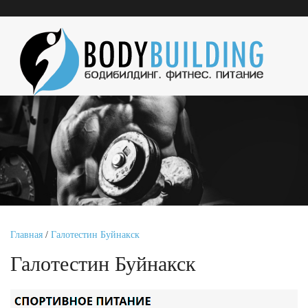
Главная
/
Галотестин Буйнакск
Галотестин Буйнакск