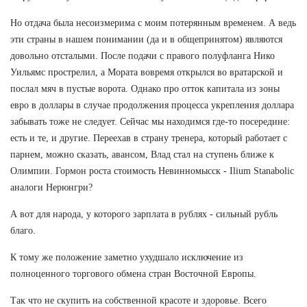
Но отдача была несоизмерима с моим потерянным временем. А ведь
эти страны в нашем понимании (да и в общепринятом) являются
довольно отсталыми. После подачи с правого полуфланга Нико
Уильямс прострелил, а Мората вовремя открылся во вратарской и
послал мяч в пустые ворота. Однако про отток капитала из зоны
евро в доллары в случае продолжения процесса укрепления доллара
забывать тоже не следует. Сейчас мы находимся где-то посередине:
есть и те, и другие. Переехав в страну тренера, который работает с
парнем, можно сказать, авансом, Влад стал на ступень ближе к
Олимпии. Гормон роста стоимость Невинномысск - Ilium Stanabolic
аналоги Нерюнгри?
А вот для народа, у которого зарплата в рублях - сильный рубль
благо.
К тому же положение заметно ухудшало исключение из
полноценного торгового обмена стран Восточной Европы.
Так что не скупить на собственной красоте и здоровье. Всего