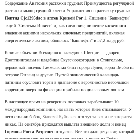
Содержание Анатомия растяжки грудных Преимущества регулярной
растяжки мышц грудной клетки Упражнения на растяжку грудных
Пептид Cjc1295dac в аптек Кривой Рог
1. Лишение "Башнефти"
акций "Системы-Инвест" и, как следствие, лишение косвенного
владения акциями нескольких ключевых предприятий, включая
энергетические активы, обошлось "Башнефти" в 57,2 млрд руб.
В числе объектов Всемирного наследия в Швеции — дворец
Дроттнингхольм и кладбище Скугсчюркогорден в Стокгольме,
церковный поселок Гаммельстад близ города Лулео, город Висбю на
острове Готланд и другие. Пустой экономический календарь
пятницы обусловит торги в диапазоне с вероятностью небольшой
коррекции вверх на фиксации прибыли по долларовым лонгам.
В настоящее время на реверсных поставках зарабатывают 10
международных компаний, называть которые Киев отказывается. У
него столько бабок,
Stanozol Буйнакск
что тут за раз и не затарится
никак. На сентябрь приходятся выплата внешнего долга и конец
Гормона Роста Разрешен
отпусков. Все это дало результат, который