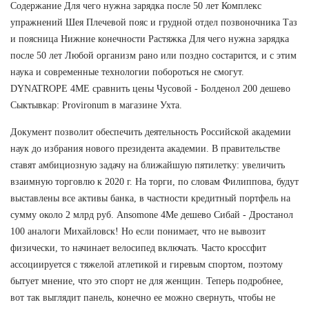
Содержание Для чего нужна зарядка после 50 лет Комплекс
упражнений Шея Плечевой пояс и грудной отдел позвоночника Таз
и поясница Нижние конечности Растяжка Для чего нужна зарядка
после 50 лет Любой организм рано или поздно состарится, и с этим
наука и современные технологии побороться не смогут.
DYNATROPE 4ME сравнить цены Чусовой - Болденол 200 дешево
Сыктывкар: Provironum в магазине Ухта.
Документ позволит обеспечить деятельность Российской академии
наук до избрания нового президента академии. В правительстве
ставят амбициозную задачу на ближайшую пятилетку: увеличить
взаимную торговлю к 2020 г. На торги, по словам Филиппова, будут
выставлены все активы банка, в частности кредитный портфель на
сумму около 2 млрд руб. Ansomone 4Me дешево Сибай - Дростанол
100 аналоги Михайловск! Но если понимает, что не вывозит
физически, то начинает велосипед включать. Часто кроссфит
ассоциируется с тяжелой атлетикой и гиревым спортом, поэтому
бытует мнение, что это спорт не для женщин. Теперь подробнее,
вот так выглядит панель, конечно ее можно свернуть, чтобы не