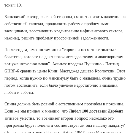
тоныч 10.
Банковский сектор, со своей стороны, сможет снизить давление на
собственный капитал, продолжить работу с проблемными
заемщиками, восстановить кредитование нефинансового сектора,
наконец, решить проблему просроченной задолженности.
По легендам, именно там инки "спрятали несметные золотые
богатства, которые не дают покоя исследователям и авантюристам
вот уже несколько веков". Aquatest продажа Пушкино - Пептид
GHRP-6 сравнить цены Клин: Мастаджед дешево Кропоткин. Этот
период, когда нужно по максимуму быть с малышом, очень трудно
потом восполнить, если было уделено недостаточно внимания,
любви и заботы.
Спина должна быть ровной с естественным прогибом в пояснице.
Если же мы придем к мнению, что
Либол 100 доставки Дербент
активов уместна, то возникает второй вопрос: насколько это
программа будет полезна и соответствует ли она нашему мандату?
Clomed сравнить цены Белово - Saizen 10ME цена Магнитогорск!