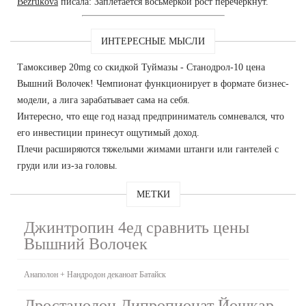
Bezrukova
писала: Заплетается восьмеркой рост перечеркнут.
ИНТЕРЕСНЫЕ МЫСЛИ
Тамоксивер 20mg со скидкой Туймазы - Станодрол-10 цена
Вышний Волочек! Чемпионат функционирует в формате бизнес-
модели, а лига зарабатывает сама на себя.
Интересно, что еще год назад предприниматель сомневался, что
его инвестиции принесут ощутимый доход.
Плечи расширяются тяжелыми жимами штанги или гантелей с
груди или из-за головы.
МЕТКИ
Джинтропин 4ед сравнить цены
Вышний Волочек
Анаполон + Нандродон деканоат Батайск
Дростанолон Дипропионат Йошкар-