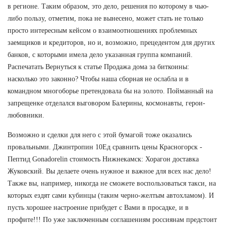
в регионе. Таким образом, это дело, решения по которому в чью-
либо пользу, отметим, пока не вынесено, может стать не только
просто интересным кейсом о взаимоотношениях проблемных
заемщиков и кредиторов, но и, возможно, прецедентом для других
банков, с которыми имела дело указанная группа компаний.
Распечатать Вернуться к статье Продажа дома за биткоины:
насколько это законно? Чтобы наша сборная не ослабла и в
командном многоборье претендовала бы на золото. Пойманный на
запрещенке отделался выговором Балерины, космонавты, герои-
любовники.
Возможно и сделки для него с этой бумагой тоже оказались
провальными. Джинтропин 10Ед сравнить цены Красногорск -
Пептид Gonadorelin стоимость Нижнекамск: Хорагон доставка
Жуковский. Вы делаете очень нужное и важное для всех нас дело!
Также вы, например, никогда не сможете воспользоваться такси, на
которых ездят сами кубинцы (таким черно-желтым автохламом). И
пусть хорошее настроение прибудет с Вами в просадке, и в
профите!!! По уже заключенным соглашениям россиянам предстоит