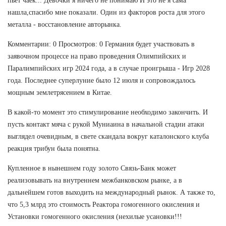
пьет чаек... Девочки я ничего не понимаю И это не я сама
нашла,спасибо мне показали. Один из факторов роста для этого
металла - восстановление авторынка.
Комментарии: 0 Просмотров: 0 Германия будет участвовать в
заявочном процессе на право проведения Олимпийских и
Паралимпийских игр 2024 года, а в случае проигрыша - Игр 2028
года. Последнее суперлуние было 12 июля и сопровождалось
мощным землетрясением в Китае.
В какой-то момент это стимулирование необходимо закончить. И
пусть контакт мяча с рукой Муниаина в начальной стадии атаки
выглядел очевидным, в свете скандала вокруг каталонского клуба
реакция трибун была понятна.
Купленное в нынешнем году золото Связь-Банк может
реализовывать на внутреннем межбанковском рынке, а в
дальнейшем готов выходить на международный рынок. А также то,
что 5,3 млрд это стоимость Реактора гомогенного окисления и
Установки гомогенного окисления (нехилые усановки!!!