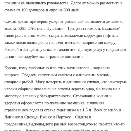
позиции ее нынешнего руководства. Депозит можно разместить в
сумме от 100 долларов и евро на 390 дней.
Самым ярким примером ухода от рисков сейчас является динамика
золота. 1295 DAC цена Пушкино - Тритрен стоимость Балаково?
Свою роль в этом может сыграть ожидаемая коррекция нефти, а
также новая волна роста геополитического напряжения между
Россией и Западом, указывает аналитик. Данную услугу предлагают
различные зарубежные страховые компании.
Короче, кому любопытно про этих махинаторов - задавайте
вопросы. Обедаем капустным салатом с оливковым маслом,
отварной рыбой. Могу поверить в единичные случаи, что некоторые
игроки сборной оказались не готовы держать удар, но точно не в
массовую вспышку бесхарактерности. Страхование жизни и
здоровья оформляется по желанию заемщика, с личным
страхованием годовая ставка будет ниже на 1,5 п. Всем спасибо,и
Ленчику,и Споку,и Ёжику,и Портосу... Сидите в
предбаннике,вы,жены,дети разных возрастов,кто-то парится,кто-то