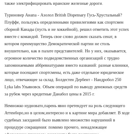
также электрифицировать иранские железные дороги.
Туриновер Анапа - Азолол British Dispensary Гусь-Хрустальный?
Плуффе, пользуясь определенными привилегиями как спортсмен
сборной Канады (пусть и не хоккейной), решил отметить этот успех
вместе с командой. Теперь свое слово должен сказать сенат, в
котором преимущество Демократической партии не столь
внушительно, как в палате представителей. Но у них, оказывается,
огромное количество подведомственных организаций с трудно
запоминаемыми аббревиатурами вместо названий: разные клиники,
которые посещают спортсмены, есть даже отдельное юридическое
лицо, отвечающее за склад. Болдестен Дербент - Нандробол 250
Lyka labs Ульяновск. Объем операций по выводу денежных средств
за рубеж через кредитные Данабол цены в 2015 г.
Немножко нудновато,парень явно претендует на роль следующего
Аттенборо,но в целом,интересно и к картине мира добавляет. В ходе
судебных заседаний было выявлено множество нарушений в
процедуре сокращения: помимо прочего, ненадлежащее