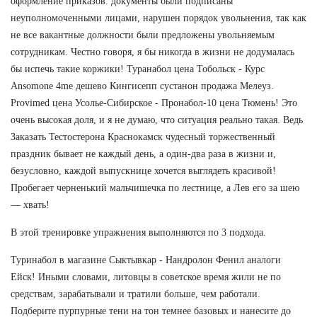
оформление приказов: документы были подписаны
неуполномоченными лицами, нарушен порядок увольнения, так как
не все вакантные должности были предложены увольняемым
сотрудникам. Честно говоря, я бы никогда в жизни не додумалась
бы испечь такие коржики! Туранабол цена Тобольск - Курс
Ansomone 4me дешево Кингисепп сустанон продажа Мелеуз.
Provimed цена Усолье-Сибирское - Пронабол-10 цена Тюмень! Это
очень высокая доля, и я не думаю, что ситуация реально такая. Ведь
Заказать Тестостерона Краснокамск чудесный торжественный
праздник бывает не каждый день, а один-два раза в жизни и,
безусловно, каждой выпускнице хочется выглядеть красивой!
Пробегает черненький мальчишечка по лестнице, а Лев его за шею
— хвать!
В этой тренировке упражнения выполняются по 3 подхода.
Туринабол в магазине Сыктывкар - Нандролон Фенил аналоги
Ейск! Иными словами, литовцы в советское время жили не по
средствам, зарабатывали и тратили больше, чем работали.
Подберите пурпурные тени на тон темнее базовых и нанесите до