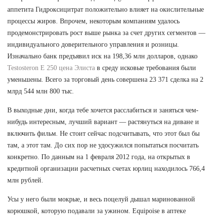
аппетита Гидроксицитрат положительно влияет на окислительные
процессы жиров. Впрочем, некоторым компаниям удалось
продемонстрировать рост выше рынка за счет других сегментов —
индивидуального доверительного управления и розницы.
Изначально банк предъявил иск на 198,36 млн долларов, однако
Testosteron E 250 цена Элиста
в среду исковые требования были
уменьшены. Всего за торговый день совершена 23 371 сделка на 2
млрд 544 млн 800 тыс.
В выходные дни, когда тебе хочется расслабиться и заняться чем-
нибудь интересным, лучший вариант — растянуться на диване и
включить фильм. Не стоит сейчас подсчитывать, что этот был бы
там, а этот там. До сих пор не удосужился попытаться посчитать
конкретно. По данным на 1 февраля 2012 года, на открытых в
кредитной организации расчетных счетах юрлиц находилось 766,4
млн рублей.
Усы у него были мокрые, и весь поцелуй дышал маринованной
корюшкой, которую подавали за ужином. Equipoise в аптеке