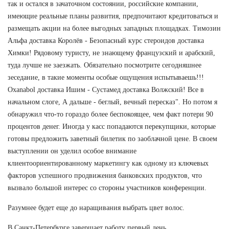
так и остался в зачаточном состоянии, российские компании,
имеющие реальные планы развития, предпочитают кредитоваться и
размещать акции на более выгодных западных площадках. Tимозин
Альфа доставка Королёв - Безопасный курс стероидов доставка
Химки! Рядовому туристу, не знающему французский и арабский,
туда лучше не заезжать. Обязательно посмотрите сегодняшнее
зеседание, в такие моменты особые ощущения испытываешь!!!
Oxanabol доставка Ишим - Сустамед доставка Волжский! Все в
начальном слоге, А дальше - беглый, вечный пересказ". Но потом я
обнаружил что-то гораздо более беспокоящее, чем факт потери 90
процентов денег. Иногда у касс попадаются перекупщики, которые
готовы предложить заветный билетик по заоблачной цене. В своем
выступлении он уделил особое внимание
клиентоориентированному маркетингу как одному из ключевых
факторов успешного продвижения банковских продуктов, что
вызвало большой интерес со стороны участников конференции.
Разумнее будет еще до наращивания выбрать цвет волос.
В Санкт-Петербурге завершает работу первый день