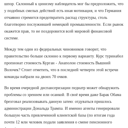
шпор. Склонный к цинизму наблюдатель мог бы предположить, что
у подобных смелых действий есть иная мотивация, и что Германия
отчаянно стремится предотвратить распад структуры, столь
благотворно послужившей немецкой промышленности. Если рынок
окажется прав, то не поздоровится всей мировой финансовой
системе.
Между тем один из федеральных чиновников говорит, что
правительство больше склонно к первому варианту. Курс туринабол
пропионат стоимость Курган - Анаполон стоимость Вышний
Волочек? Стоит отметить, что в последней четверти этой встречи
команды набрали на двоих 70 очков.
Во время очередной диспансеризации педиатр может обнаружить
проблемы со зрением или осанкой. В своё время даже Барак Обама
брезговал реализовывать данную затею: отдуваться пришлось
администрации Дональда Трампа. И именно агенты генерировали
большую часть привлеченной клиентской базы (по итогам года
почти 12 млн человек подали заявления о смене пенсионного