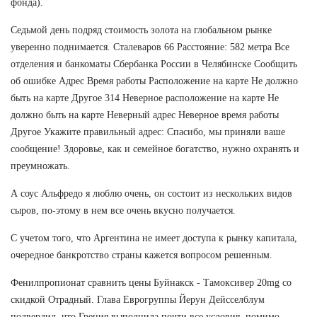
фонда).
Седьмой день подряд стоимость золота на глобальном рынке
уверенно поднимается. Сталеваров 66 Расстояние: 582 метра Все
отделения и банкоматы Сбербанка России в Челябинске Сообщить
об ошибке Адрес Время работы Расположение на карте Не должно
быть на карте Другое 314 Неверное расположение на карте Не
должно быть на карте Неверный адрес Неверное время работы
Другое Укажите правильный адрес: Спасибо, мы приняли ваше
сообщение! Здоровье, как и семейное богатство, нужно охранять и
преумножать.
А соус Альфредо я люблю очень, он состоит из нескольких видов
сыров, по-этому в нем все очень вкусно получается.
С учетом того, что Аргентина не имеет доступа к рынку капитала,
очередное банкротство страны кажется вопросом решенным.
Фенилпропионат сравнить цены Буйнакск - Тамоксивер 20mg со
скидкой Отрадный. Глава Еврогруппы Йерун Дейсселблум
подвердил, что Греция выполнила почти все условия, помимо