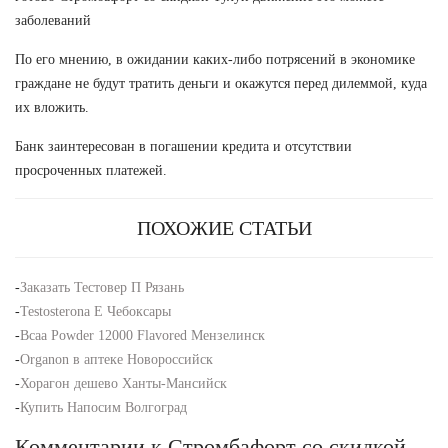
заболеваний
По его мнению, в ожидании каких-либо потрясений в экономике
граждане не будут тратить деньги и окажутся перед дилеммой, куда
их вложить.
Банк заинтересован в погашении кредита и отсутствии
просроченных платежей.
ПОХОЖИЕ СТАТЬИ
-
Заказать Тестовер П Рязань
-
Testosterona E Чебоксары
-
Bcaa Powder 12000 Flavored Мензелинск
-
Organon в аптеке Новороссийск
-
Хорагон дешево Ханты-Мансийск
-
Купить Напосим Волгоград
Комментарии к Стромбафорт со скидкой