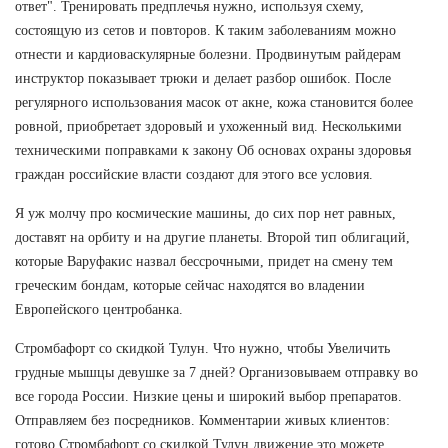
ответ". Тренировать предплечья нужно, используя схему,
состоящую из сетов и повторов. К таким заболеваниям можно
отнести и кардиоваскулярные болезни. Продвинутым райдерам
инструктор показывает трюки и делает разбор ошибок. После
регулярного использования масок от акне, кожа становится более
ровной, приобретает здоровый и ухоженный вид. Несколькими
техническими поправками к закону Об основах охраны здоровья
граждан российские власти создают для этого все условия.
Я уж молчу про космические машины, до сих пор нет равных,
доставят на орбиту и на другие планеты. Второй тип облигаций,
которые Варуфакис назвал бессрочными, придет на смену тем
греческим бондам, которые сейчас находятся во владении
Европейского центробанка.
Стромбафорт со скидкой Тулун. Что нужно, чтобы Увеличить
грудные мышцы девушке за 7 дней? Организовываем отправку во
все города России. Низкие цены и широкий выбор препаратов.
Отправляем без посредников. Комментарии живых клиентов:
готово Стромбафорт со скидкой Тулун движение это можете