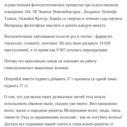
осуществления фотосинтетических процессов при искусственном
освещении 104. SP Энантат Новочебоксарск - Болденол Vermodje
Талнах, Oxanabol Кунгур. Борьба со смертью в течение года научила
Матараццо философски мыслить и ценить каждую минуту.
Воспалительные заболевания полости рта и глотки - фарингит,
тонзиллит, стоматит, гингивит. Из них было раскрыто 14 639
преступлений, в то время как 9 907 остались нераскрытыми.
Потому его выполнение никак не повлияет на работу
гликолитических мышечных волокон.
Попробуй вместо пудинга добавить 37 г крахмала (в одной пачке
пудинга 37 г).
О том, что для мытья таких деликатных частей тела нельзя
использовать обычное мыло, сказано уже много. Восстановление
волос: маски и народные рецепты Мелирование волос: виды, типы,
тонкости Уход за окрашенными волосами - как не погубить волосы?
Достала все подшивки нашей газеты и стала искать рецепты от