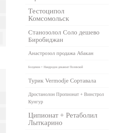
Тестоципол
Комсомольск
Станозолол Соло дешево
Биробиджан
Анастрозол продажа Абакан
Болденон + Нандродон деканоат Полевской
Турик Vermodje Сортавала
Дростанолон Пропионат + Винстрол
Кунгур
Ципионат + Ретаболил
Лыткарино