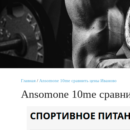
Главная
/
Ansomone 10me сравнить цены Иваново
Ansomone 10me сравни