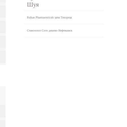
Шуя
Balkan Pharmaceuticals цена Тихорецк
Станозолол Соло дешево Нефтекамск