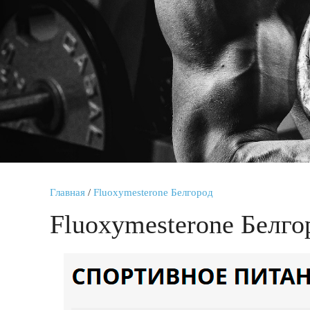
Главная
/
Fluoxymesterone Белгород
Fluoxymesterone Белго