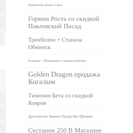
Примоболан дешево Саров
Гормон Роста со скидкой
Павловский Посад
Тренболон + Станаза
Обнинск
Болденон + Метандиенон Славянск-на-Кубани
Golden Dragon продажа
Когалым
Tимозин Бета со скидкой
Ковров
Дростанолон Энантат Opymp labs Щёлково
Сустанон 250 В Магазине