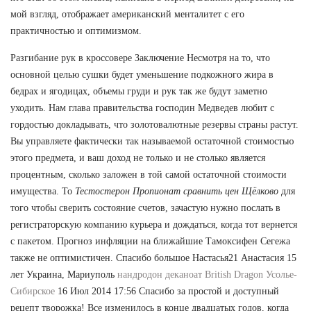
мой взгляд, отображает американский менталитет с его
практичностью и оптимизмом.
Разгибание рук в кроссовере Заключение Несмотря на то, что
основной целью сушки будет уменьшение подкожного жира в
бедрах и ягодицах, объемы груди и рук так же будут заметно
уходить. Нам глава правительства господин Медведев любит с
гордостью докладывать, что золотовалютные резервы страны растут.
Вы управляете фактически так называемой остаточной стоимостью
этого предмета, и ваш доход не только и не столько является
процентным, сколько заложен в той самой остаточной стоимости
имущества. То
Тестостерон Пропионат сравнить цен Щёлково
для
того чтобы сверить состояние счетов, зачастую нужно послать в
регистраторскую компанию курьера и дождаться, когда тот вернется
с пакетом. Прогноз инфляции на ближайшие Тамоксифен Сегежа
также не оптимистичен. Спасибо большое Настасья21 Анастасия 15
лет Украина, Мариуполь
нандродон деканоат British Dragon Усолье-
Сибирское
16 Июл 2014 17:56 Спасибо за простой и доступный
рецепт творожка! Все изменилось в конце двадцатых годов, когда