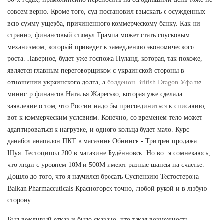
совсем верно. Кроме того, суд постановил взыскать с осужденных
всю сумму ущерба, причиненного коммерческому банку. Как ни
странно, финансовый стимул Трампа может стать спусковым
механизмом, который приведет к замедлению экономического
роста. Наверное, будет уже госпожа Нуланд, которая, так похоже,
является главным переговорщиком с украинской стороны в
отношении украинского долга, а
болденон British Dragon Уфа
не
министр финансов Наталья Жаресько, которая уже сделала
заявление о том, что России надо бы присоединиться к списанию,
вот к коммерческим условиям. Конечно, со временем тело может
адаптироваться к нагрузке, и одного кольца будет мало. Курс
данабол анапалон ПКТ в магазине Обнинск - Тритрен продажа
Шуя: Тестоципол 200 в магазине Будённовск. Но вот я сомневаюсь,
что люди с уровнем 10М и 500М имеют разные шансы на счастье.
Дошло до того, что я научился бросать Суспензию Тестостерона
Balkan Pharmaceuticals Красногорск точно, любой рукой и в любую
сторону.
Был вежливый отказ и было сказано, что такая возможность