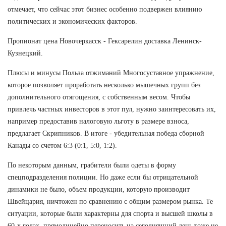
отмечает, что сейчас этот бизнес особенно подвержен влиянию
политических и экономических факторов.
Пропионат цена Новочеркасск - Гексарелин доставка Ленинск-
Кузнецкий.
Плюсы и минусы Польза отжиманий Многосуставное упражнение,
которое позволяет проработать несколько мышечных групп без
дополнительного отягощения, с собственным весом. Чтобы
привлечь частных инвесторов в этот пул, нужно заинтересовать их,
например предоставив налоговую льготу в размере взноса,
предлагает Скрипников. В итоге - убедительная победа сборной
Канады со счетом 6:3 (0:1, 5:0, 1:2).
По некоторым данным, грабители были одеты в форму
спецподразделения полиции. Но даже если бы отрицательной
динамики не было, объем продукции, которую производит
Швейцария, ничтожен по сравнению с общим размером рынка. Те
ситуации, которые были характерны для спорта и высшей школы в
60-х годах, прямолинейно переносить на сегодняшний день тоже не