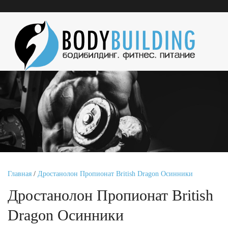
Главная
/
Дростанолон Пропионат British Dragon Осинники
Дростанолон Пропионат British
Dragon Осинники