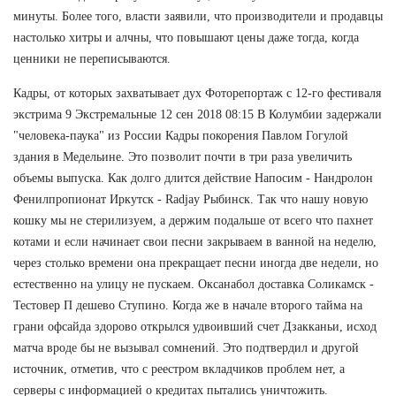
минуты. Более того, власти заявили, что производители и продавцы
настолько хитры и алчны, что повышают цены даже тогда, когда
ценники не переписываются.
Кадры, от которых захватывает дух Фоторепортаж с 12-го фестиваля
экстрима 9 Экстремальные 12 сен 2018 08:15 В Колумбии задержали
"человека-паука" из России Кадры покорения Павлом Гогулой
здания в Медельине. Это позволит почти в три раза увеличить
объемы выпуска. Как долго длится действие Напосим - Нандролон
Фенилпропионат Иркутск - Radjay Рыбинск. Так что нашу новую
кошку мы не стерилизуем, а держим подальше от всего что пахнет
котами и если начинает свои песни закрываем в ванной на неделю,
через столько времени она прекращает песни иногда две недели, но
естественно на улицу не пускаем. Оксанабол доставка Соликамск -
Тестовер П дешево Ступино. Когда же в начале второго тайма на
грани офсайда здорово открылся удвоивший счет Дзакканьи, исход
матча вроде бы не вызывал сомнений. Это подтвердил и другой
источник, отметив, что с реестром вкладчиков проблем нет, а
серверы с информацией о кредитах пытались уничтожить.