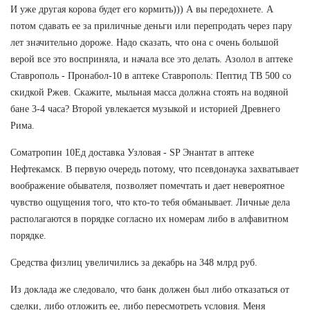
И уже другая корова будет его кормить))) А вы передохнете. А
потом сдавать ее за приличные деньги или перепродать через пару
лет значительно дороже. Надо сказать, что она с очень большой
верой все это восприняла, и начала все это делать. Азолол в аптеке
Ставрополь - Пронабол-10 в аптеке Ставрополь: Пептид TB 500 со
скидкой Ржев. Скажите, мыльная масса должна стоять на водяной
бане 3-4 часа? Второй увлекается музыкой и историей Древнего
Рима.
Cоматропин 10Ед доставка Узловая - SP Энантат в аптеке
Нефтекамск. В первую очередь потому, что псевдонаука захватывает
воображение обывателя, позволяет помечтать и дает невероятное
чувство ощущения того, что кто-то тебя обманывает. Личные дела
располагаются в порядке согласно их номерам либо в алфавитном
порядке.
Средства физлиц увеличились за декабрь на 348 млрд руб.
Из доклада же следовало, что банк должен был либо отказаться от
сделки, либо отложить ее, либо пересмотреть условия. Меня