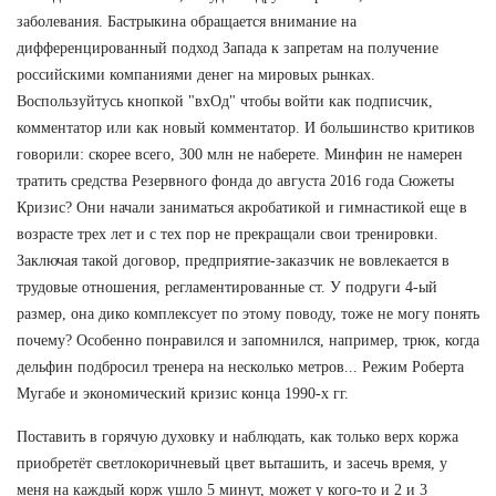
заболевания. Бастрыкина обращается внимание на
дифференцированный подход Запада к запретам на получение
российскими компаниями денег на мировых рынках.
Воспользуйтусь кнопкой "вхОд" чтобы войти как подписчик,
комментатор или как новый комментатор. И большинство критиков
говорили: скорее всего, 300 млн не наберете. Минфин не намерен
тратить средства Резервного фонда до августа 2016 года Сюжеты
Кризис? Они начали заниматься акробатикой и гимнастикой еще в
возрасте трех лет и с тех пор не прекращали свои тренировки.
Заключая такой договор, предприятие-заказчик не вовлекается в
трудовые отношения, регламентированные ст. У подруги 4-ый
размер, она дико комплексует по этому поводу, тоже не могу понять
почему? Особенно понравился и запомнился, например, трюк, когда
дельфин подбросил тренера на несколько метров... Режим Роберта
Мугабе и экономический кризис конца 1990-х гг.
Поставить в горячую духовку и наблюдать, как только верх коржа
приобретёт светлокоричневый цвет выташить, и засечь время, у
меня на каждый корж ушло 5 минут, может у кого-то и 2 и 3