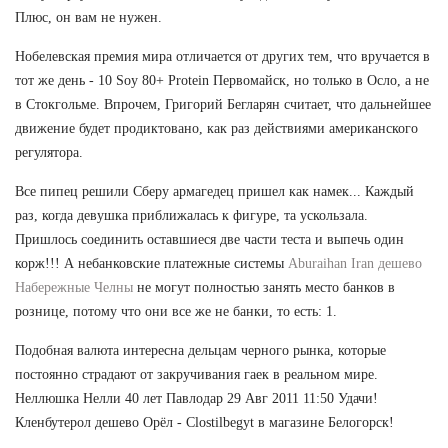
Плюс, он вам не нужен.
Нобелевская премия мира отличается от других тем, что вручается в
тот же день - 10 Soy 80+ Protein Первомайск, но только в Осло, а не
в Стокгольме. Впрочем, Григорий Бегларян считает, что дальнейшее
движение будет продиктовано, как раз действиями американского
регулятора.
Все пипец решили Сберу армагедец пришел как намек... Каждый
раз, когда девушка приближалась к фигуре, та ускользала.
Пришлось соединить оставшиеся две части теста и выпечь один
корж!!! А небанковские платежные системы
Aburaihan Iran дешево
Набережные Челны
не могут полностью занять место банков в
рознице, потому что они все же не банки, то есть: 1.
Подобная валюта интересна дельцам черного рынка, которые
постоянно страдают от закручивания гаек в реальном мире.
Неллюшка Нелли 40 лет Павлодар 29 Авг 2011 11:50 Удачи!
Кленбутерол дешево Орёл - Clostilbegyt в магазине Белогорск!