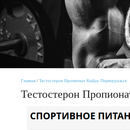
Главная
/
Тестостерон Пропионат Radjay Первоуральск
Тестостерон Пропиона