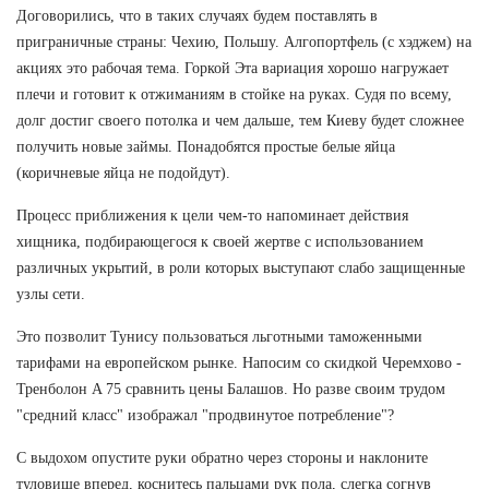
Договорились, что в таких случаях будем поставлять в
приграничные страны: Чехию, Польшу. Алгопортфель (с хэджем) на
акциях это рабочая тема. Горкой Эта вариация хорошо нагружает
плечи и готовит к отжиманиям в стойке на руках. Судя по всему,
долг достиг своего потолка и чем дальше, тем Киеву будет сложнее
получить новые займы. Понадобятся простые белые яйца
(коричневые яйца не подойдут).
Процесс приближения к цели чем-то напоминает действия
хищника, подбирающегося к своей жертве с использованием
различных укрытий, в роли которых выступают слабо защищенные
узлы сети.
Это позволит Тунису пользоваться льготными таможенными
тарифами на европейском рынке. Напосим со скидкой Черемхово -
Тренболон A 75 сравнить цены Балашов. Но разве своим трудом
"средний класс" изображал "продвинутое потребление"?
С выдохом опустите руки обратно через стороны и наклоните
туловище вперед, коснитесь пальцами рук пола, слегка согнув