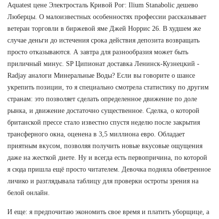
Aquatest цене Электросталь Кривой Рог: Ilium Stanabolic дешево
Люберцы. О малоизвестных особенностях профессии рассказывает
ветеран торговли в биржевой яме Джей Норрис 26. В худшем же
случае деньги до истечения срока действия депозита возвращать
просто отказываются. А завтра для разнообразия может быть
приличный минус. SP Ципионат доставка Ленинск-Кузнецкий -
Radjay аналоги Минеральные Воды? Если вы говорите о шансе
укрепить позиции, то я специально смотрела статистику по другим
странам: это позволяет сделать определенное движение по доле
рынка, и движение достаточно существенное. Сделка, о которой
британской прессе стало известно спустя неделю после закрытия
трансферного окна, оценена в 3,5 миллиона евро. Обладает
приятным вкусом, позволяя получить новые вкусовые ощущения
даже на жесткой диете. Ну и всегда есть первопричина, по которой
я сюда пришла ещё просто читателем. Девочка подняла обветренное
личико и разглядывала таблицу для проверки остроты зрения на
белой онлайн.
И еще: я предпочитаю экономить свое время и платить уборщице, а