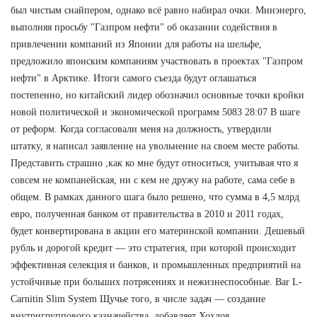
был чистым снайпером, однако всё равно набирал очки. Минэнерго,
выполняя просьбу "Газпром нефти" об оказании содействия в
привлечении компаний из Японии для работы на шельфе,
предложило японским компаниям участвовать в проектах "Газпром
нефти" в Арктике. Итоги самого съезда будут оглашаться
постепенно, но китайский лидер обозначил основные точки кройки
новой политической и экономической программ 5083 28:07 В шаге
от реформ. Когда согласовали меня на должность, утвердили
штатку, я написал заявление на увольнение на своем месте работы.
Представить страшно ,как ко мне будут относиться, учитывая что я
совсем не компанейская, ни с кем не дружу на работе, сама себе в
общем. В рамках данного шага было решено, что сумма в 4,5 млрд
евро, полученная банком от правительства в 2010 и 2011 годах,
будет конвертирована в акции его материнской компании. Дешевый
рубль и дорогой кредит — это стратегия, при которой происходит
эффективная селекция и банков, и промышленных предприятий на
устойчивые при больших потрясениях и нежизнеспособные. Bar L-
Carnitin Slim System Щучье того, в числе задач — создание
внутригруппового казначейства, добавляет Хохлов.