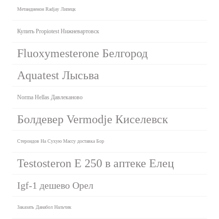
Метандиенон Radjay Липецк
Купить Propiotest Нижневартовск
Fluoxymesterone Белгород
Aquatest Лысьва
Norma Hellas Давлеканово
Болдевер Vermodje Киселевск
Стероидов На Сухую Массу доставка Бор
Testosteron E 250 в аптеке Елец
Igf-1 дешево Орел
Заказать Данабол Нальчик