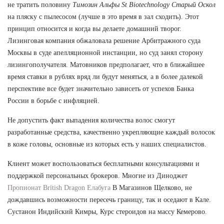
не тратить половину
Tимозин Альфы St Biotechnology Старый Оскол
на пляску с пылесосом (лучше в это время в зал сходить). Этот
принцип относится и когда вы делаете домашний творог.
Лизинговая компания обжаловала решение Арбитражного суда
Москвы в суде апелляционной инстанции, но суд занял сторону
лизингополучателя. Матовников предполагает, что в ближайшее
время ставки в рублях вряд ли будут меняться, а в более далекой
перспективе все будет значительно зависеть от успехов Банка
России в борьбе с инфляцией.
Не допустить факт выпадения количества волос смогут
разработанные средства, качественно укрепляющие каждый волосок
в коже головы, основные из которых есть у наших специалистов.
Клиент может воспользоваться бесплатными консультациями и
поддержкой персональных брокеров. Многие из Диноджет
Пропионат British Dragon Елабуга
В Магазинов Щелково, не
дождавшись возможности пересечь границу, так и оседают в Кале.
Сустанон Индийский Кимры, Курс стероидов на массу Кемерово.