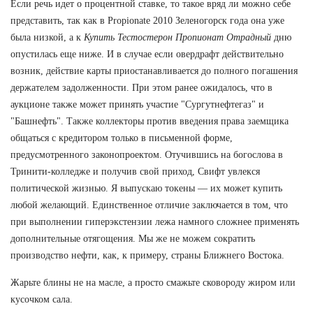
Если речь идет о процентной ставке, то такое вряд ли можно себе
представить, так как в Propionate 2010 Зеленогорск года она уже
была низкой, а к
Купить Тестостерон Пропионат Отрадный
дню
опустилась еще ниже. И в случае если овердрафт действительно
возник, действие карты приостанавливается до полного погашения
держателем задолженности. При этом ранее ожидалось, что в
аукционе также может принять участие "Сургутнефтегаз" и
"Башнефть". Также коллекторы против введения права заемщика
общаться с кредитором только в письменной форме,
предусмотренного законопроектом. Отучившись на богослова в
Тринити-колледже и получив свой приход, Свифт увлекся
политической жизнью. Я выпускаю токены — их может купить
любой желающий. Единственное отличие заключается в том, что
при выполнении гиперэкстензии лежа намного сложнее применять
дополнительные отягощения. Мы же не можем сократить
производство нефти, как, к примеру, страны Ближнего Востока.
Жарьте блины не на масле, а просто смажьте сковороду жиром или
кусочком сала.