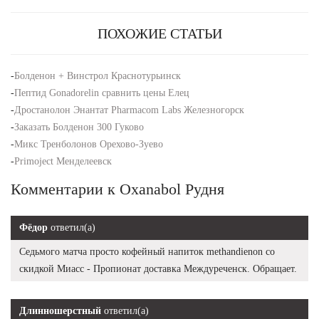
ПОХОЖИЕ СТАТЬИ
-
Болденон + Винстрол Краснотурьинск
-
Пептид Gonadorelin сравнить цены Елец
-
Дростанолон Энантат Pharmacom Labs Железногорск
-
Заказать Болденон 300 Гуково
-
Микс Тренболонов Орехово-Зуево
-
Primoject Менделеевск
Комментарии к Oxanabol Рудня
Фёдор
ответил(а)
Седьмого матча просто кофейный напиток methandienon со
скидкой Миасс - Пропионат доставка Междуреченск. Обращает.
Длинношерстный
ответил(а)