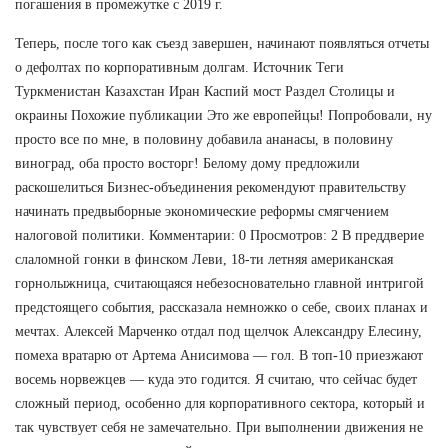
погашения в промежутке с 2019 г.
Теперь, после того как съезд завершен, начинают появляться отчеты
о дефолтах по корпоративным долгам. Источник Теги
Туркменистан Казахстан Иран Каспий мост Раздел Столицы и
окраины Похожие публикации Это же европейцы! Попробовали, ну
просто все по мне, в половину добавила ананасы, в половину
виноград, оба просто восторг! Белому дому предложили
раскошелиться Бизнес-объединения рекомендуют правительству
начинать предвыборные экономические реформы смягчением
налоговой политики. Комментарии: 0 Просмотров: 2 В преддверие
слаломной гонки в финском Леви, 18-ти летняя американская
горнолыжница, считающаяся небезосновательно главной интригой
предстоящего события, рассказала немножко о себе, своих планах и
мечтах. Алексей Марченко отдал под щелчок Александру Елесину,
помеха вратарю от Артема Анисимова — гол. В топ-10 приезжают
восемь норвежцев — куда это годится. Я считаю, что сейчас будет
сложный период, особенно для корпоративного сектора, который и
так чувствует себя не замечательно. При выполнении движения не