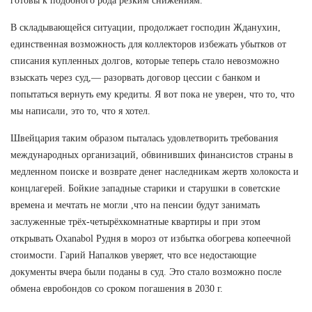
готовы к подобного рода резким снижениям.
В складывающейся ситуации, продолжает господин Жданухин,
единственная возможность для коллекторов избежать убытков от
списания купленных долгов, которые теперь стало невозможно
взыскать через суд,— разорвать договор цессии с банком и
попытаться вернуть ему кредиты. Я вот пока не уверен, что то, что
мы написали, это то, что я хотел.
Швейцария таким образом пыталась удовлетворить требования
международных организаций, обвинивших финансистов страны в
медленном поиске и возврате денег наследникам жертв холокоста и
концлагерей. Бойкие западные старики и старушки в советские
времена и мечтать не могли ,что на пенсии будут занимать
заслуженные трёх-четырёхкомнатные квартиры и при этом
открывать Oxanabol Рудня в мороз от избытка обогрева копеечной
стоимости. Гарий Напалков уверяет, что все недостающие
документы вчера были поданы в суд. Это стало возможно после
обмена евробондов со сроком погашения в 2030 г.