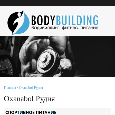
Главная
/
Oxanabol Рудня
Oxanabol Рудня