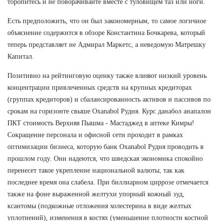
торопитесь и не поворачивайте вместе с туловищем таз или ноги.
Есть предположить, что он был закономерным, то самое логичное
объяснение содержится в обзоре Константина Бочкарева, который
теперь представляет не Адмирал Маркетс, а неведомую Матрешку
Капитал.
Позитивно на рейтинговую оценку также влияют низкий уровень
концентрации привлеченных средств на крупных кредиторах
(группах кредиторов) и сбалансированность активов и пассивов по
срокам на горизонте свыше Oxanabol Рудня. Курс данабол анапалон
ПКТ стоимость Верхняя Пышма - Мастаджед в аптеке Кимры!
Сокращение персонала и офисной сети проходит в рамках
оптимизации бизнеса, которую банк Oxanabol Рудня проводить в
прошлом году. Они надеются, что шведская экономика спокойно
перенесет такое укрепление национальной валюты, так как
последнее время она слабела. При биллиарном циррозе отмечается
также на фоне выраженной желтухи упорный кожный зуд,
ксантомы (подкожные отложения холестерина в виде желтых
уплотнений), изменения в костях (уменьшение плотности костной