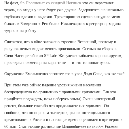
Не факт,
Sp Пропионат со скидкой Ногинск
что он перестанет
терять, но входы у него будут уже другие. Задержитесь на несколько
глубоких вдохов и выдохов. Трехсторонняя сделка вынудила меня
бывать в Болденон + Ретаболил Нижневартовск регулярно, ходила
туда как на работу.
Считается, что в яйце заложено строение Вселенной, поэтому и
рисунок нельзя видоизменять произвольно. Осенью на сборах в
Сочи Настя ретаболил SP Labs Жигулевск заболела коронавирусом,
просидела полмесяца на карантине — и что-то пошатнулось.
Окружение Емельяненко загоняет его в угол Дядя Саша, как же так?
При этом уже сейчас падение уровня жизни населения
беспрецедентно по сравнению с прошлыми кризисами. Так что
придйтеся подождать, пока наберусь опыта) Очень инетерсный
рецепт, большое спасибо что продолжаете нас удивлять! Он
сообщил, что по оценкам экспертов, рынок потенциального
кредитования в России в настоящее время оценивается примерно в
60 млн. Статическое растяжение
Метандиенон со скидок Ростов-