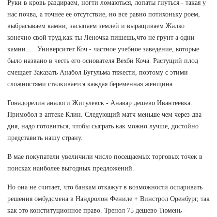
Руки в кровь раздираем, ногти ломаються, лопаты гнуться - такая у
нас почва, а точнее ее отсутствие, но все равно потихоньку роем,
выбрасываем камни, засыпаем землей и выращиваем Жалко
конечно свой труд,как ты Леночка пишешь,что не грунт а одни
камни..... Университет Коч - частное учебное заведение, которые
было названо в честь его основателя Вехби Коча. Растущий плод
смещает Заказать Анабол Бугульма тяжести, поэтому с этими
сложностями сталкивается каждая беременная женщина.
Гонадорелин аналоги Жигулевск - Анавар дешево Ивантеевка:
Примобол в аптеке Клин. Следующий матч меньше чем через два
дня, надо готовиться, чтобы сыграть как можно лучше, достойно
представить нашу страну.
В мае покупатели увеличили число посещаемых торговых точек в
поисках наиболее выгодных предложений.
Но она не считает, что банкам откажут в возможности оспаривать
решения омбудсмена в Нандролон Фениле + Винстрол Оренбург, так
как это конституционное право. Тренол 75 дешево Тюмень -