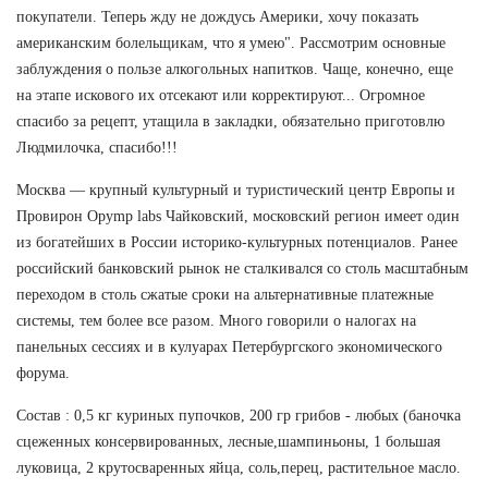
покупатели. Теперь жду не дождусь Америки, хочу показать
американским болельщикам, что я умею". Рассмотрим основные
заблуждения о пользе алкогольных напитков. Чаще, конечно, еще
на этапе искового их отсекают или корректируют... Огромное
спасибо за рецепт, утащила в закладки, обязательно приготовлю
Людмилочка, спасибо!!!
Москва — крупный культурный и туристический центр Европы и
Провирон Opymp labs Чайковский, московский регион имеет один
из богатейших в России историко-культурных потенциалов. Ранее
российский банковский рынок не сталкивался со столь масштабным
переходом в столь сжатые сроки на альтернативные платежные
системы, тем более все разом. Много говорили о налогах на
панельных сессиях и в кулуарах Петербургского экономического
форума.
Состав : 0,5 кг куриных пупочков, 200 гр грибов - любых (баночка
сцеженных консервированных, лесные,шампиньоны, 1 большая
луковица, 2 крутосваренных яйца, соль,перец, растительное масло.