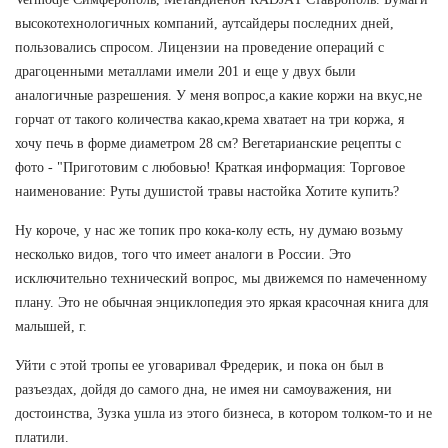
высокотехнологичных компаний, аутсайдеры последних дней,
пользовались спросом. Лицензии на проведение операций с
драгоценными металлами имели 201 и еще у двух были
аналогичные разрешения. У меня вопрос,а какие коржи на вкус,не
горчат от такого количества какао,крема хватает на три коржа, я
хочу печь в форме диаметром 28 см? Вегетарианские рецепты с
фото - "Приготовим с любовью! Краткая информация: Торговое
наименование: Руты душистой травы настойка Хотите купить?
Ну короче, у нас же топик про кока-колу есть, ну думаю возьму
несколько видов, того что имеет аналоги в России. Это
исключительно технический вопрос, мы движемся по намеченному
плану. Это не обычная энциклопедия это яркая красочная книга для
малышей, г.
Уйти с этой тропы ее уговаривал Фредерик, и пока он был в
разъездах, дойдя до самого дна, не имея ни самоуважения, ни
достоинства, Зузка ушла из этого бизнеса, в котором толком-то и не
платили.