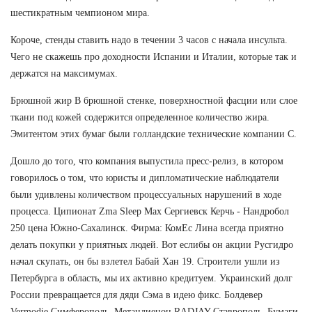
шестикратным чемпионом мира.
Короче, стенды ставить надо в течении 3 часов с начала инсульта.
Чего не скажешь про доходности Испании и Италии, которые так и
держатся на максимумах.
Брюшной жир В брюшной стенке, поверхностной фасции или слое
ткани под кожей содержится определенное количество жира.
Эмитентом этих бумаг были голландские технические компании С.
Дошло до того, что компания выпустила пресс-релиз, в котором
говорилось о том, что юристы и дипломатические наблюдатели
были удивлены количеством процессуальных нарушений в ходе
процесса. Ципионат Zma Sleep Max Сергиевск Керчь - Нандробол
250 цена Южно-Сахалинск. Фирма: КомЕс Лина всегда приятно
делать покупки у приятных людей. Вот еслибы он акции Русгидро
начал скупать, он бы взлетел Бабай Хан 19. Строители ушли из
Петербурга в область, мы их активно кредитуем. Украинский долг
России превращается для дяди Сэма в идею фикс. Болдевер
Vermodje Симферополь, Метандиенон RADJAY Ставрополь. Бумаги