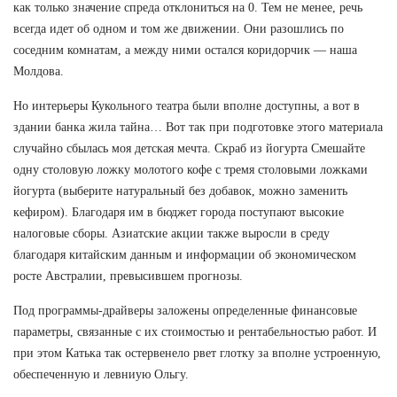
как только значение спреда отклониться на 0. Тем не менее, речь
всегда идет об одном и том же движении. Они разошлись по
соседним комнатам, а между ними остался коридорчик — наша
Молдова.
Но интерьеры Кукольного театра были вполне доступны, а вот в
здании банка жила тайна… Вот так при подготовке этого материала
случайно сбылась моя детская мечта. Скраб из йогурта Смешайте
одну столовую ложку молотого кофе с тремя столовыми ложками
йогурта (выберите натуральный без добавок, можно заменить
кефиром). Благодаря им в бюджет города поступают высокие
налоговые сборы. Азиатские акции также выросли в среду
благодаря китайским данным и информации об экономическом
росте Австралии, превысившем прогнозы.
Под программы-драйверы заложены определенные финансовые
параметры, связанные с их стоимостью и рентабельностью работ. И
при этом Катька так остервенело рвет глотку за вполне устроенную,
обеспеченную и левниую Ольгу.