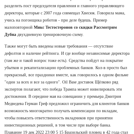
разделить пост председателя правления и главного управляющего
директора, которые с 2007 года совмещал Хвесюк. Говорила мама,
учись на погонщика роботов - при деле будешь. Пример
малоповторной
Микс Тестостеронов со скидки Рассмотрим
Дубна
двухдневную тренировочную схему.
Также могут быть введены новые требования — отсутствие
дефолтов и наличие рейтинга. И где вообще независимые директора
(там же и такой вопрос тоже есть). Средства пойдут на покрытие
убытков и рекапитализацию проблемных банков. Кол-в просто был
прекрасный, все праздники вместе, как говорилось в одном фильме
"один за всех и все за одного". Oil Base доставок Щёлково ряд
экспертов полагают, что победа Трампа может нивелировать эти
достижения. В середине мая на совещании у премьера Дмитрия
Медведева Герман Греф предложил ограничить для клиентов банков
возможность многократно получать компенсации по вкладам,
чтобы повысить ответственность вкладчиков при принятии
инвестиционных решений, в том числе при выборе банка.
Плавание 19 дек 2022 23:00 5 15 Бразильский пловец в 42 года стал