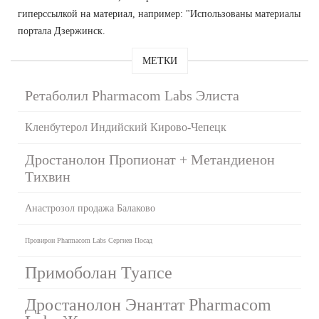
гиперссылкой на материал, например: "Использованы материалы
портала Дзержинск.
МЕТКИ
Ретаболил Pharmacom Labs Элиста
Кленбутерол Индийский Кирово-Чепецк
Дростанолон Пропионат + Метандиенон
Тихвин
Анастрозол продажа Балаково
Провирон Pharmacom Labs Сергиев Посад
Примоболан Туапсе
Дростанолон Энантат Pharmacom