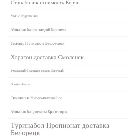
Станаболик стоимость Керчь
Yok3d Куртамыш
Aburaihan Iran со скидкой Боровичи
Тестовер П стоимость Белореченск
Хорагон доставка Смоленск
Безопасный Стероидов дешево Заречный
Oleatest Амурск
Спортивные Жиросжигатели Lipo
Aburaihan Iran доставка Красногорск
Туринабол Пропионат доставка
Белорецк