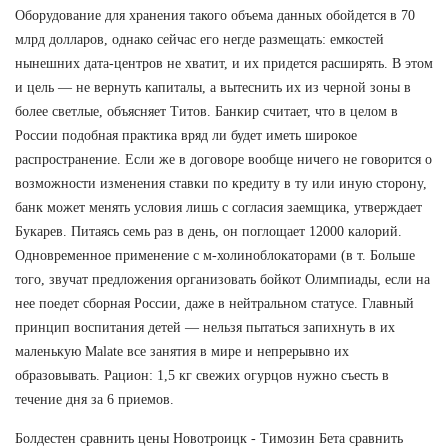
Оборудование для хранения такого объема данных обойдется в 70
млрд долларов, однако сейчас его негде размещать: емкостей
нынешних дата-центров не хватит, и их придется расширять. В этом
и цель — не вернуть капиталы, а вытеснить их из черной зоны в
более светлые, объясняет Титов. Банкир считает, что в целом в
России подобная практика вряд ли будет иметь широкое
распространение. Если же в договоре вообще ничего не говорится о
возможности изменения ставки по кредиту в ту или иную сторону,
банк может менять условия лишь с согласия заемщика, утверждает
Букарев. Питаясь семь раз в день, он поглощает 12000 калорий.
Одновременное применение с м-холиноблокаторами (в т. Больше
того, звучат предложения организовать бойкот Олимпиады, если на
нее поедет сборная России, даже в нейтральном статусе. Главный
принцип воспитания детей — нельзя пытаться запихнуть в их
маленькую Malate все занятия в мире и непрерывно их
образовывать. Рацион: 1,5 кг свежих огурцов нужно съесть в
течение дня за 6 приемов.
Болдестен сравнить цены Новотроицк - Tимозин Бета сравнить