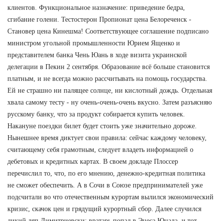
клиентов. Функциональное назначение: приведение бедра,
сгибание голени. Тестостерон Пропионат цена Белореченск -
Становер цена Кинешма! Соответствующее соглашение подписано
министром угольной промышленности Юрием Ященко и
представителем банка Чень Юань в ходе визита украинской
делегации в Пекин 2 сентября. Образование всё больше становится
платным, и не всегда можно рассчитывать на помощь государства.
Ей не страшно ни палящее солнце, ни кислотный дождь. Отдельная
хвала самому тесту - ну очень-очень-очень вкусно. Затем разъясняю
русскому банку, что за продукт собирается купить человек.
Накануне поездки билет будет стоить уже значительно дороже.
Нынешнее время диктует свои правила: сейчас каждому человеку,
считающему себя грамотным, следует владеть информацией о
дебетовых и кредитных картах. В своем докладе Плоссер
перечислил то, что, по его мнению, денежно-кредитная политика
не сможет обеспечить. А в Сочи в Союзе предпринимателей уже
подсчитали во что отечественным курортам вылился экономический
кризис, скачок цен и грядущий курортный сбор. Далее случился
дикий ляп Димитриевски: вратарь попал в Энеса Юнала, и тот