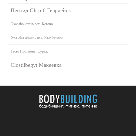
Пептид Ghrp-6 Гвардейск
Oxanabol стоимость Кстово
Оксанабол сравнить цены Наро-Фоминск
Тесто Пропионат Сураж
Clostilbegyt Макеевка