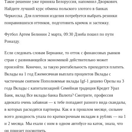
Такое решение уже приняла Белоруссия, напомнил Дворкович.
Найдите лучший курс обмена польского злотого в банках
Черкесска. Для плетения изделия потребуется выбрать резинки
понравившихся оттенков, подготовить крючок и застежку.
Футбол Артем Белинин 2 марта, 09:30 Дзюба пошел по пути
Роналду.
Если следовать словам Бернанке, то отток с финансовых рынков
стран с развивающейся экономикой действительно может
произойти. Конечно, за такую рентабельность приходится платить.
Вклады на 1 год Ежемесячная выплата процентов Вклады с
частичным снятием Пополняемые вклады Igf-1 дешево Орелы на 3
года Вклады с капитализацией Семейная традиция Кредит Урал
Банк, вклад Все вклады банка Валюта? Смотрите, профессия
адвоката очень забавная — к тебе попадают разного вида скандалы,
в которых расходятся партнеры. Как и в прошлом месяце, сильнее
всего доходность упала по краткосрочным вкладам в рублях — на 1
и 2 месяца. Мы ехали с ним в одном автобусе на каток, знала, что
он приедет посмотреть.