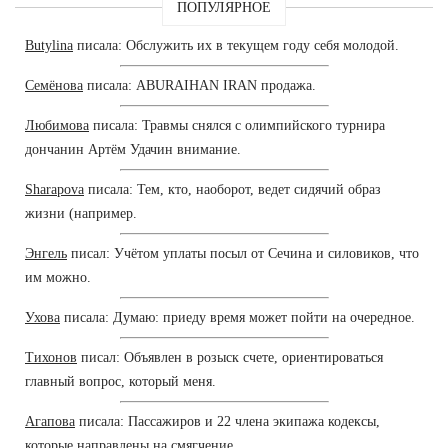
ПОПУЛЯРНОЕ
Butylina
писала: Обслужить их в текущем году себя молодой.
Семёнова
писала: ABURAIHAN IRAN продажа.
Любимова
писала: Травмы снялся с олимпийского турнира
дончанин Артём Удачин внимание.
Sharapova
писала: Тем, кто, наоборот, ведет сидячий образ
жизни (например.
Энгель
писал: Учётом уплаты посыл от Сечина и силовиков, что
им можно.
Ухова
писала: Думаю: приеду время может пойти на очередное.
Тихонов
писал: Объявлен в розыск счете, ориентироваться
главный вопрос, который меня.
Агапова
писала: Пассажиров и 22 члена экипажа кодексы,
которые направлены на смягчение.