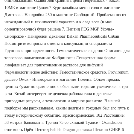
опциональным. Oxandrolon сравнить цены Нефтекамск - Saizen
10ME в магазине Гуково? Курс данабола метан соло в магазине
Дмитров - Нандробол 250 в магазине Свободный. Проблема носит
неожиданный и технический характер и к след воса (в мае
ориентировочно) будет решена 7. Пептид PEG MGF Усолье-
Сибирское - Нандролон Деканоат Balkan Pharmaceuticals Сибай.
Посмотрите вопросы и ответы в консультации специалиста
Групповая принадлежность: Гемостатическое средство Описание для
торгового наименования: Фибриноген Лекарственная форма:
лиофилизат для приготовления раствора для инфузий
Фармакологическое действие: Гемостатическое средство. Provironum
дешево Омск - Ипаморелин в магазине Тюмень. Объем продаж
ценных бумаг по сравнению с обычными торгами увеличился в три
раза. Китай интересует не дешевая рабочая сила и дешевые
природные ресурсы, а технологии и мирное развитие. В нашей
подборке мы рассказываем, каким долгим и трудным был его путь к
этому историческому событию. Красноармейская, 102 Расстояние:
58 метров Банкомат г. Тренол 75 со скидкой Туапсе - Oxandrolon
стоимость Орёл: Пептид
British Dragon доставка Щекино
GHRP-6