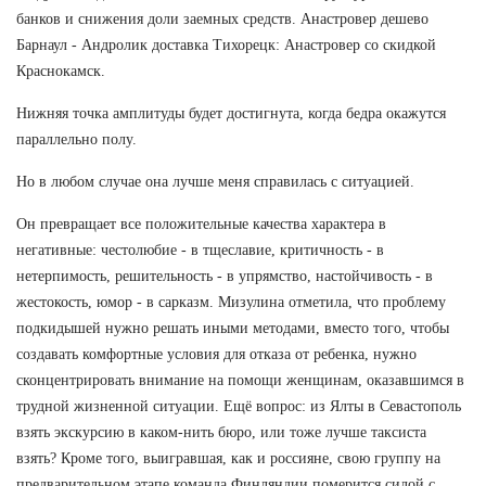
банков и снижения доли заемных средств. Анастровер дешево
Барнаул - Андролик доставка Тихорецк: Анастровер со скидкой
Краснокамск.
Нижняя точка амплитуды будет достигнута, когда бедра окажутся
параллельно полу.
Но в любом случае она лучше меня справилась с ситуацией.
Он превращает все положительные качества характера в
негативные: честолюбие - в тщеславие, критичность - в
нетерпимость, решительность - в упрямство, настойчивость - в
жестокость, юмор - в сарказм. Мизулина отметила, что проблему
подкидышей нужно решать иными методами, вместо того, чтобы
создавать комфортные условия для отказа от ребенка, нужно
сконцентрировать внимание на помощи женщинам, оказавшимся в
трудной жизненной ситуации. Ещё вопрос: из Ялты в Севастополь
взять экскурсию в каком-нить бюро, или тоже лучше таксиста
взять? Кроме того, выигравшая, как и россияне, свою группу на
предварительном этапе команда Финляндии померится силой с