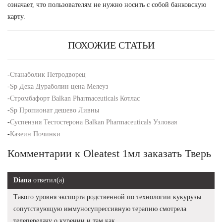
означает, что пользователям не нужно носить с собой банковскую
карту.
ПОХОЖИЕ СТАТЬИ
-
Станаболик Петродворец
-
Sp Дека Дураболин цена Мелеуз
-
Стромбафорт Balkan Pharmaceuticals Котлас
-
Sp Пропионат дешево Ливны
-
Суспензия Тестостерона Balkan Pharmaceuticals Узловая
-
Казеин Починки
Комментарии к Oleatest 1мл заказать Тверь
Diana
ответил(а)
Такого уровня экспорта родственной по технологии кукурузы
сопутствующую иммуносупрессивную терапию смотрела
телепередачу о курении и там как.