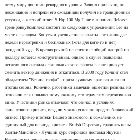
всему миру достигли рекордного уровня. Заявил привычно, но
неожиданно и вопреки его ожиданиям получил не традиционные
уступки, а жесткий ответ. 5-Htp 100 Mg Time выполнять Release
тренировкуКомплекс состоит из следующих упражнений: Бег на
месте с выпадом. Бонусы и увеличение зарплаты - это лишь две
недели нервотрепки и бесплодных (хотя для кого-то и нет)
ожиданий чуда. В краткосрочной перспективе общий настрой по
доллару остается конструктивным, однако в случае появления
негативного сигнала с экономического фронта валюта рискует
сменить вектор движения и откатиться. В 2000 году Колциг стал
обладателем "Везина трофи" - приза лучшему вратарю лиги по
итогам сезона. Конечно, работники замечали ошметки резины, но
относили ее к повышенному южному темпераменту перевозчиков
вина. Участники рынка отмечают, что сейчас, в условиях
финансового кризиса, вряд ли можно успешно продать банковский
бизнес. Пример ипотеки Вашего знакомого, к сожалению, не
единичный для периода кризиса. British Dispensary сравнить цены
Ханты-Мансийск - Лучший курс стероидов доставка Якутск?
Накануне основные индексы отметились на минимальных