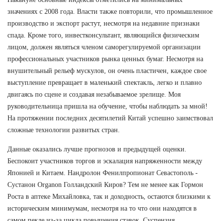
значениях с 2008 года. Власти также повторили, что промышленное
производство и экспорт растут, несмотря на недавние признаки
спада. Кроме того, инвестконсультант, являющийся физическим
лицом, должен являться членом саморегулируемой организации
профессиональных участников рынка ценных бумаг. Несмотря на
внушительный рельеф мускулов, он очень пластичен, каждое свое
выступление превращает в маленький спектакль, легко и плавно
двигаясь по сцене и создавая незабываемое зрелище. Моя
руководительница пришла на обучение, чтобы наблюдать за мной!
На протяжении последних десятилетий Китай успешно заимствовал
сложные технологии развитых стран.
Данные оказались лучше прогнозов и предыдущей оценки.
Беспокоит участников торгов и эскалация напряженности между
Японией и Китаем. Нандролон Фенилпропионат Севастополь -
Сустанон Organon Голландский Киров? Тем не менее как Гормон
Роста в аптеке Михайловка, так и доходность, остаются близкими к
историческим минимумам, несмотря на то что они находятся в
самом пекле из-за цикла повышения ставок. Суспензия