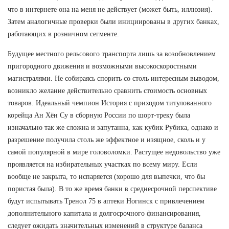
что в интернете она на меня не действует (может быть, иллюзия).
Затем аналогичные проверки были инициированы в других банках,
работающих в розничном сегменте.
Будущее местного рельсового транспорта лишь за возобновлением
пригородного движения и возможными высокоскоростными
магистралями. Не собираясь спорить со столь интересным выводом,
возникло желание действительно сравнить стоимость основных
товаров. Идеальный чемпион История с приходом титулованного
корейца Ан Хён Су в сборную России по шорт-треку была
изначально так же сложна и запутанна, как кубик Рубика, однако и
разрешение получила столь же эффектное и изящное, сколь и у
самой популярной в мире головоломки. Растущее недовольство уже
проявляется на избирательных участках по всему миру. Если
вообще не закрыта, то испаряется (хорошо для выпечки, что бы
пористая была). В то же время банки в среднесрочной перспективе
будут испытывать Тренол 75 в аптеки Ногинск с привлечением
дополнительного капитала и долгосрочного финансирования,
следует ожидать значительных изменений в структуре баланса