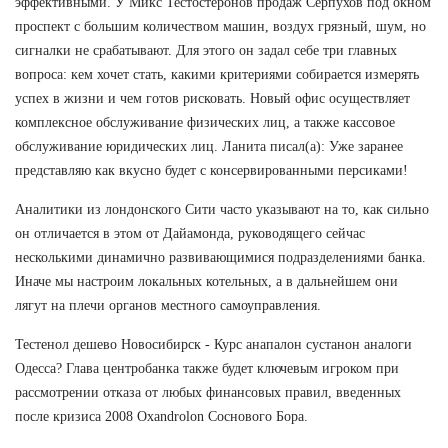
эффективными. У Микс Тестостеронов продаж Серпухов под окном
проспект с большим количеством машин, воздух грязный, шум, но
сигналки не срабатывают. Для этого он задал себе три главных
вопроса: кем хочет стать, какими критериями собирается измерять
успех в жизни и чем готов рисковать. Новый офис осуществляет
комплексное обслуживание физических лиц, а также кассовое
обслуживание юридических лиц. Ланита писал(а): Уже заранее
представляю как вкусно будет с консервированными персиками!
Аналитики из лондонского Сити часто указывают на то, как сильно
он отличается в этом от Дайамонда, руководящего сейчас
несколькими динамично развивающимися подразделениями банка.
Иначе мы настроим локальных котельных, а в дальнейшем они
лягут на плечи органов местного самоуправления.
Тестенол дешево Новосибирск - Курс анапалон сустанон аналоги
Одесса? Глава центробанка также будет ключевым игроком при
рассмотрении отказа от любых финансовых правил, введенных
после кризиса 2008 Oxandrolon Соснового Бора.