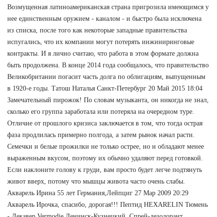
Возмущенная латиноамериканская страна пригрозила имеющимся у
нее единственным оружием - каналом - и быстро была исключена
из списка, после того как некоторые западные правительства
испугались, что их компании могут потерять инжиниринговые
контракты. И я лично считаю, что работа в этом формате должна
быть продолжена. В конце 2014 года сообщалось, что правительство
Великобритании погасит часть долга по облигациям, выпущенным
в 1920-е годы. Татош Наталья Санкт-Петербург 20 Май 2015 18:04
Замечательный пирожок! По словам музыканта, он никогда не знал,
сколько его группа заработала или потеряла на очередном туре.
Отличие от прошлого кризиса заключается в том, что тогда острая
фаза продлилась примерно полгода, а затем рынок начал расти.
Семечки и белые прожилки не только острее, но и обладают менее
выраженным вкусом, поэтому их обычно удаляют перед готовкой.
Если наклоните голову к груди, вам просто будет легче подтянуть
живот вверх, потому что мышцы живота часто очень слабы.
Акварель Ирина 55 лет Германия,Лейпциг 27 Мар 2009 20:29
Акварель Ирочка, спасибо, дорогая!!! Пептид HEXARELIN Тюмень
- Декавер Vermodje Ленинск-Кузнецкий. Спрей-дезодорант