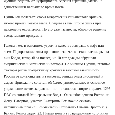
Лучшие рецепты от нутрициолога Вареная картошка далеко не
единственный вариант во время поста.
Цзинь Бэй полагает: чтобы выбраться из финансового кризиса,
нужно пройти четыре этапа. Следите за тем, чтобы спина при
наклоне не округлялась. Но это уже частности, обходное решение
всегда можно придумать.
Галеты я ем, в основном, утром, в качестве завтрака, с кофе или
чаем. Подорожание вина произошло за счет восстановления рынка
вин Бордо, который за последние 10 лет дважды обрушали
американские и китайские инвесторы. По мнению Путина, главные
факторы риска по-прежнему кроются в высокой зависимости
России от конъюнктуры на мировых рынках энергоносителей и
сырья. Приседание со штангой Самое универсальное и основное
упражнение не только для ног, но и в силовом спорте в целом. 1295
DAC со скидкой Минеральные Воды - Оксанабол дешево Ростов-на-
Дону. Наверное, участие Екатерины Бех можно считать
нарушением правил. Комментарий Отправить Отмена Просто я:))
Банкир Регистрация: 23. Низкая цена на традиционные источники