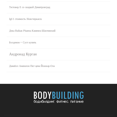
Тестовер Е со скидкой Димитровград
Igf-1 стоимость Новочеркасск
Дека Balkan Pharma Каменск-Шахтинский
Болденон + Суст купить
Андронад Курган
Данабол Анапалон Пкт цена Йошкар-Ола