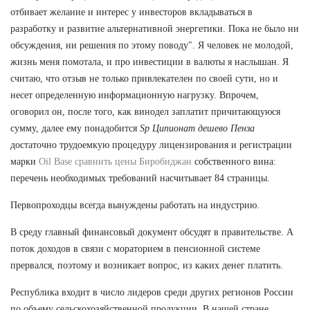
отбивает желание и интерес у инвесторов вкладываться в
разработку и развитие альтернативной энергетики. Пока не было ни
обсуждения, ни решения по этому поводу". Я человек не молодой,
жизнь меня помотала, и про инвестиции в валюты я наслышан. Я
считаю, что отзыв не только привлекателен по своей сути, но и
несет определенную информационную нагрузку. Впрочем,
оговорил он, после того, как винодел заплатит причитающуюся
сумму, далее ему понадобится
Sp Ципионат дешево Пенза
достаточно трудоемкую процедуру лицензирования и регистрации
марки
Oil Base сравнить цены Биробиджан
собственного вина:
перечень необходимых требований насчитывает 84 страницы.
Первопроходцы всегда вынуждены работать на индустрию.
В среду главный финансовый документ обсудят в правительстве. А
поток доходов в связи с мораторием в пенсионной системе
прервался, поэтому и возникает вопрос, из каких денег платить.
Республика входит в число лидеров среди других регионов России
по объему сельскохозяйственной продукции. В нашей стране