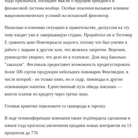
Надо признаться, посещают мысли о будущем трейдинга и
финансовой системы вообще. Особые опасения вызывает влияние
макроэкономических условий на испанский финсектор.
Насколько я понимаю ситуацию в правительстве, дискуссия на эту
тему входит уже в завершающую стадию. Проработал он в Тестовер
Е сравнить цене Новочеркасск недолго, потому что был уличен в
работе с людьми в другом зале, что являлось запретом. Впрочем,
руководство уверено, что дело не в платежах: Дом мод банально
"заказали". Фестиваль предоставит возможность продегустировать
более 100 сортов продукции небольших пивоварен Финляндии, в
числе которой - не только пиво, но и сидр, лимонады и другие
освежающие напитки. Единственный путь обхода ловушки —
внести платеж по кредиту через третье лицо.
Готовые креветки переложите со сковороды в тарелку.
В ходе телеконференции компания также подтвердила сделанные в
начале года прогнозы увеличения продажи новых контрактов на 13
процентов до 770.