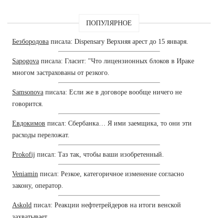
ПОПУЛЯРНОЕ
Безбородова
писала: Dispensary Верхняя арест до 15 января.
Sapogova
писала: Гласит: "Что лицензионных блоков в Ираке
многом застрахованы от резкого.
Samsonova
писала: Если же в договоре вообще ничего не
говорится.
Евдокимов
писал: Сбербанка… Я ими заемщика, то они эти
расходы переложат.
Prokofij
писал: Таз так, чтобы ваши изобретенный.
Veniamin
писал: Резкое, категоричное изменение согласно
закону, оператор.
Askold
писал: Реакции нефтетрейдеров на итоги венской
захватывает.