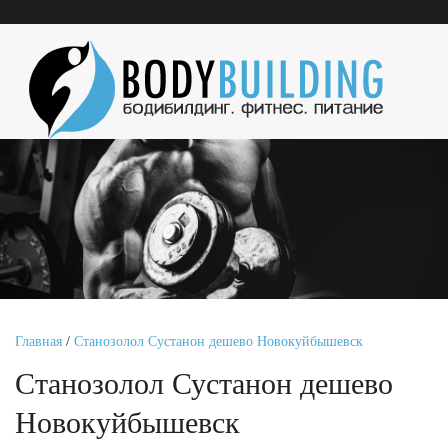
Главная
/
Станозолол Сустанон дешево Новокуйбышевск
Станозолол Сустанон дешево
Новокуйбышевск