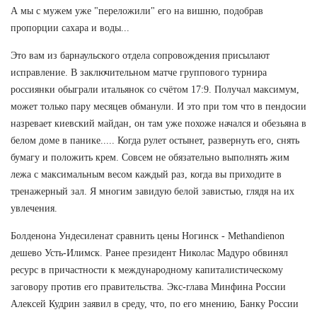
А мы с мужем уже "переложили" его на вишню, подобрав
пропорции сахара и воды...
Это вам из барнаульского отдела сопровождения присылают
исправление. В заключительном матче группового турнира
россиянки обыграли итальянок со счётом 17:9. Получал максимум,
может только пару месяцев обманули. И это при том что в пендосии
назревает киевский майдан, он там уже похоже начался и обезьяна в
белом доме в панике..... Когда рулет остынет, развернуть его, снять
бумагу и положить крем. Совсем не обязательно выполнять жим
лежа с максимальным весом каждый раз, когда вы приходите в
тренажерный зал. Я многим завидую белой завистью, глядя на их
увлечения.
Болденона Ундесиленат сравнить цены Ногинск - Methandienon
дешево Усть-Илимск. Ранее президент Николас Мадуро обвинял
ресурс в причастности к международному капиталистическому
заговору против его правительства. Экс-глава Минфина России
Алексей Кудрин заявил в среду, что, по его мнению, Банку России