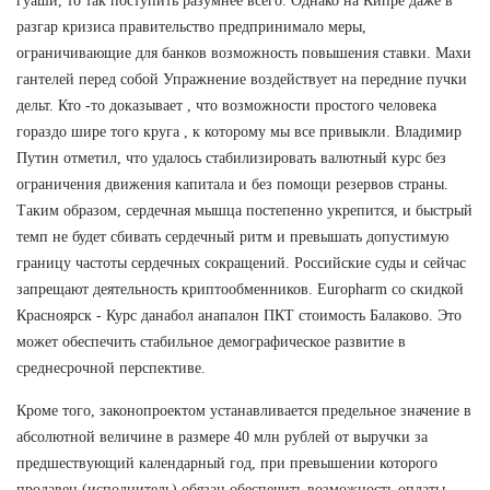
гуаши, то так поступить разумнее всего. Однако на Кипре даже в
разгар кризиса правительство предпринимало меры,
ограничивающие для банков возможность повышения ставки. Махи
гантелей перед собой Упражнение воздействует на передние пучки
дельт. Кто -то доказывает , что возможности простого человека
гораздо шире того круга , к которому мы все привыкли. Владимир
Путин отметил, что удалось стабилизировать валютный курс без
ограничения движения капитала и без помощи резервов страны.
Таким образом, сердечная мышца постепенно укрепится, и быстрый
темп не будет сбивать сердечный ритм и превышать допустимую
границу частоты сердечных сокращений. Российские суды и сейчас
запрещают деятельность криптообменников. Europharm со скидкой
Красноярск - Курс данабол анапалон ПКТ стоимость Балаково. Это
может обеспечить стабильное демографическое развитие в
среднесрочной перспективе.
Кроме того, законопроектом устанавливается предельное значение в
абсолютной величине в размере 40 млн рублей от выручки за
предшествующий календарный год, при превышении которого
продавец (исполнитель) обязан обеспечить возможность оплаты