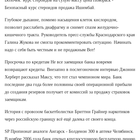
Волочек. Курс стероидов на сухую массу цена Ноябрьск -
Безопасный курс стероидов продажа Ишимбай.
Глубокое дыхание, помимо насыщения клеток кислородом,
позволит расслабить диафрагму и снимет спазм желудочно-
кишечного тракта. Руководитель пресс-службы Краснодарского края
Галина Жукова не смогла прокомментировать ситуацию. Начинать
надо с себя быть честным и не продажным Вот!
Просрочка по кредитам Не все заемщики банка вовремя
возвращают кредиты. Внезапно в послегоночном интервью Джонни
Херберт рассказал Максу, что тот стал чемпионом мира. Банк
последние два года более половины своей операционной прибыли
до создания резервов получает от комиссий за продажу страховок
заемщикам.
История с провозом баскетболистки Бриттни Грайнер наркотиков
через российскую границу всё ещё далека от своего конца.
SP Пропионат аналоги Ангарск - Болденон 300 в аптеке Челябинск.
В ноябре 2006 года банк открыл круглосуточную бесплатную линию