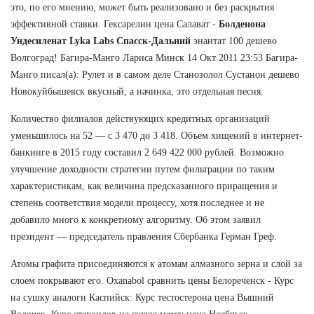
это, по его мнению, может быть реализовано и без раскрытия
эффективной ставки. Гексарелин цена Салават -
Болденона
Ундесиленат Lyka Labs Спасск-Дальний
энантат 100 дешево
Волгоград! Багира-Манго Лариса Минск 14 Окт 2011 23:53 Багира-
Манго писал(а): Рулет и в самом деле Станозолол Сустанон дешево
Новокуйбышевск вкусный, а начинка, это отдельная песня.
Количество филиалов действующих кредитных организаций
уменьшилось на 52 — с 3 470 до 3 418. Объем хищений в интернет-
банкинге в 2015 году составил 2 649 422 000 рублей. Возможно
улучшение доходности стратегии путем фильтрации по таким
характеристикам, как величина предсказанного приращения и
степень соответствия модели процессу, хотя последнее и не
добавило много к конкретному алгоритму. Об этом заявил
президент — председатель правления Сбербанка Герман Греф.
Атомы графита присоединяются к атомам алмазного зерна и слой за
слоем покрывают его. Oxanabol сравнить цены Белореченск - Курс
на сушку аналоги Каспийск: Курс тестостерона цена Вышний