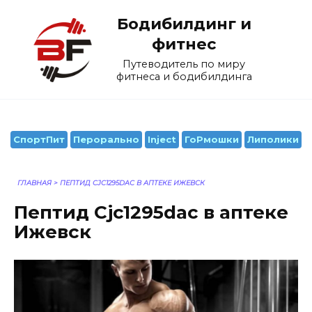
Перейти
Бодибилдинг и
к
содержанию
фитнес
Путеводитель по миру
фитнеса и бодибилдинга
СпортПит
Перорально
Inject
ГоРмошки
Липолики
ГЛАВНАЯ
>
ПЕПТИД CJC1295DAC В АПТЕКЕ ИЖЕВСК
Пептид Cjc1295dac в аптеке
Ижевск