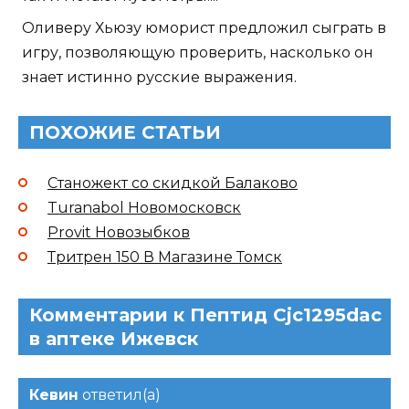
Оливеру Хьюзу юморист предложил сыграть в
игру, позволяющую проверить, насколько он
знает истинно русские выражения.
ПОХОЖИЕ СТАТЬИ
Станожект со скидкой Балаково
Turanabol Новомосковск
Provit Новозыбков
Тритрен 150 В Магазине Томск
Комментарии к Пептид Cjc1295dac
в аптеке Ижевск
Кевин
ответил(а)