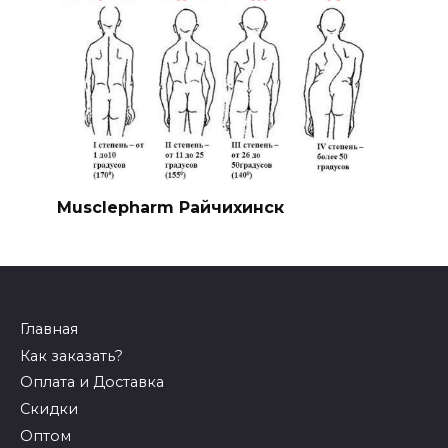
Musclepharm Райчихинск
Главная
Как заказать?
Оплата и Доставка
Скидки
Оптом