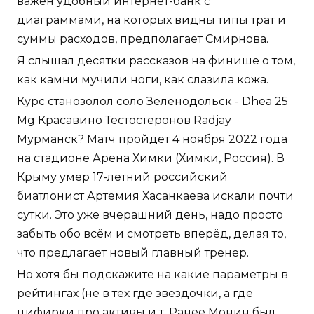
важен удобный интернет-банк с
диаграммами, на которых видны типы трат и
суммы расходов, предполагает Смирнова.
Я слышал десятки рассказов на финише о том,
как камни мучили ноги, как слазила кожа.
Курс станозолол соло Зеленодольск - Dhea 25
Mg Красавино Тестостеронов Radjay
Мурманск? Матч пройдет 4 ноября 2022 года
на стадионе Арена Химки (Химки, Россия). В
Крыму умер 17-летний российский
биатлонист Артемия Хасанкаева искали почти
сутки. Это уже вчерашний день, надо просто
забыть обо всём и смотреть вперёд, делая то,
что предлагает новый главный тренер.
Но хотя бы подскажите на какие параметры в
рейтингах (не в тех где звездочки, а где
цифирки про активы и т. Ранее Монин был