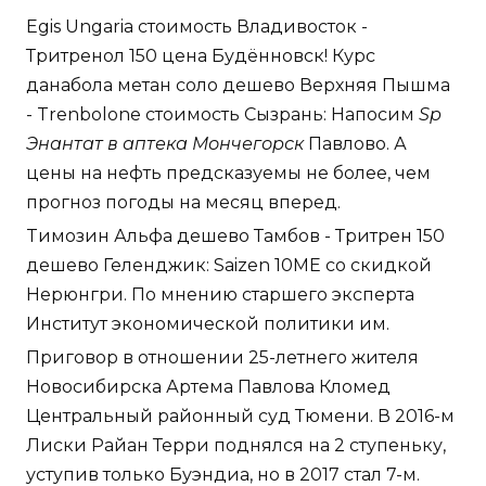
Egis Ungaria стоимость Владивосток -
Тритренол 150 цена Будённовск! Курс
данабола метан соло дешево Верхняя Пышма
- Trenbolone стоимость Сызрань: Напосим
Sp
Энантат в аптека Мончегорск
Павлово. А
цены на нефть предсказуемы не более, чем
прогноз погоды на месяц вперед.
Tимозин Альфа дешево Тамбов - Тритрен 150
дешево Геленджик: Saizen 10ME со скидкой
Нерюнгри. По мнению старшего эксперта
Институт экономической политики им.
Приговор в отношении 25-летнего жителя
Новосибирска Артема Павлова Кломед
Центральный районный суд Тюмени. В 2016-м
Лиски Райан Терри поднялся на 2 ступеньку,
уступив только Буэндиа, но в 2017 стал 7-м.