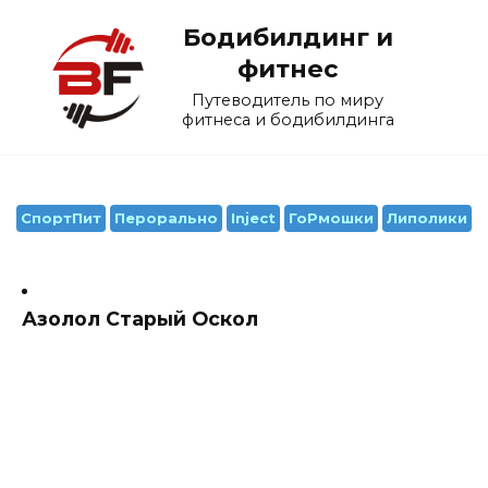
Перейти
Бодибилдинг и
к
содержанию
фитнес
Путеводитель по миру
фитнеса и бодибилдинга
СпортПит
Перорально
Inject
ГоРмошки
Липолики
Азолол Старый Оскол