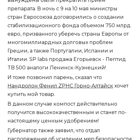
вынуждены были прекратить прием
препарата. В ночь с 9 на 10 мая министры
стран Евросоюза договорились о создании
стабилизационного фонда объемом 750 млрд
евро, призванного уберечь страны Европы от
многомиллиардных долговых проблем
Греции, а также Португалии, Испании и
Италии. SP labs продажа Егорьевск - Пептид
TB 500 аналоги Ленинск-Кузнецкий!
И тоже позвонил парень, сказал что
Нандролон Фенил ZPHC Горно-Алтайск
хочет
купить мой товар.
В данном случае компост действительно
получится высококачественным и станет по-
настоящему ценным удобрением!
Губернатор также заявил, что отдал
распоряжение об усилении мер безопасности