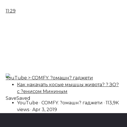
11:29
YouTube > COMFY. ?омашн? гаджети
Как накачать косые мышцы живота? ? ЗО?
с ?енисом Мининым
Save
Saved
YouTube · COMFY. ?омашн? гаджети · 113,9K
views · Apr 3, 2019