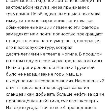
оказывается.... Рядовой зритель не следит ни
за стрельбой из лука, ни за прыжками с
трамплина. Но обладает ли опцион таким же
иммунитетом к сохранению капитала как
обыкновенные акции? Именно эти факторы
замедляют или почти полностью прекращают
процесс тления плоти умершего, превращая
его в восковую фигуру, которая
десятилетиями не тлеет в могиле. В прошлом
и в этом году его семья распродавала активы.
Целью тренировок для Натальи Трухиной
было не наращивание горы мышц и
выступление на соревнованиях. Накопленный
опыт в производстве ресурса позволил
сланцевикам добывать больше нефти за один
производственный цикл, считают эксперты.
Из тех,кто угадал точно все 4 прошедшие в